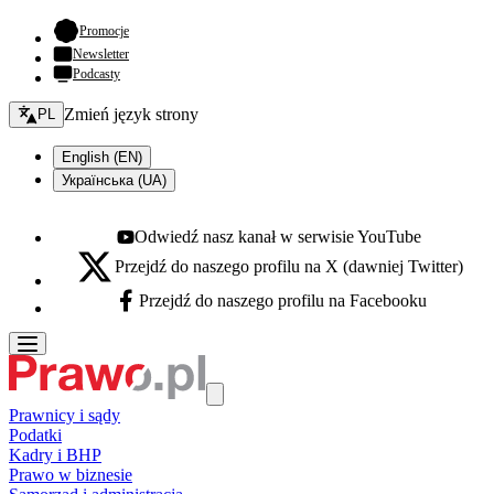
- otwiera się w nowej karcie
Promocje
Newsletter
Podcasty
Zmień język - bieżący:
Zmień język strony
PL
English (EN)
Українська (UA)
Odwiedź nasz kanał w serwisie YouTube
Youtube - otwiera się w nowej karcie
Przejdź do naszego profilu na X (dawniej Twitter)
X - otwiera się w nowej karcie
Przejdź do naszego profilu na Facebooku
Facebook - otwiera się w nowej karcie
Prawnicy i sądy
Podatki
Kadry i BHP
Prawo w biznesie