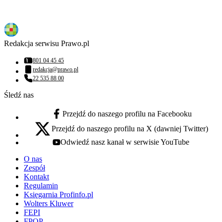
Redakcja serwisu Prawo.pl
801 04 45 45
Numer telefonu:
redakcja@prawo.pl
Adres email:
22 535 88 00
Numer telefonu:
Śledź nas
Przejdź do naszego profilu na Facebooku
facebook - otwiera się w nowej karcie
Przejdź do naszego profilu na X (dawniej Twitter)
x - otwiera się w nowej karcie
Odwiedź nasz kanał w serwisie YouTube
youtube - otwiera się w nowej karcie
O nas
Zespół
Kontakt
Regulamin
Księgarnia Profinfo.pl
Wolters Kluwer
FEPI
FPOP