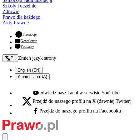
Samorząd i administracja
Szkoły i uczelnie
Zdrowie
Prawo dla każdego
Akty Prawne
- otwiera się w nowej karcie
Promocje
Newsletter
Podcasty
Zmień język - bieżący:
Zmień język strony
PL
English (EN)
Українська (UA)
Odwiedź nasz kanał w serwisie YouTube
Youtube - otwiera się w nowej karcie
Przejdź do naszego profilu na X (dawniej Twitter)
X - otwiera się w nowej karcie
Przejdź do naszego profilu na Facebooku
Facebook - otwiera się w nowej karcie