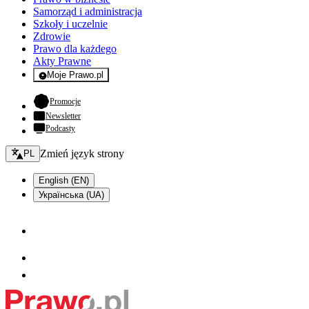
Samorząd i administracja
Szkoły i uczelnie
Zdrowie
Prawo dla każdego
Akty Prawne
Moje Prawo.pl
- rejestracja i logowanie do serwisu
- otwiera się w nowej karcie
Promocje
Newsletter
Podcasty
Zmień język - bieżący:
Zmień język strony
PL
English (EN)
Українська (UA)