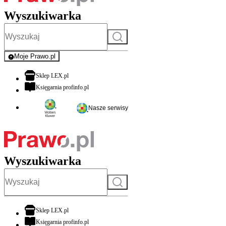
Wyszukiwarka
Szukaj
Moje Prawo.pl
- rejestracja i logowanie do serwisu
otwiera się w nowej karcie
Sklep LEX.pl
otwiera się w nowej karcie
Księgarnia profinfo.pl
Nasze serwisy
Wyszukiwarka
Szukaj
otwiera się w nowej karcie
Sklep LEX.pl
otwiera się w nowej karcie
Księgarnia profinfo.pl