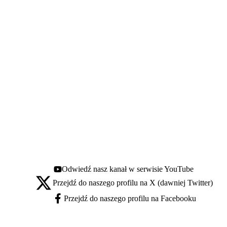
Odwiedź nasz kanał w serwisie YouTube
Youtube - otwiera się w nowej karcie
Przejdź do naszego profilu na X (dawniej Twitter)
X - otwiera się w nowej karcie
Przejdź do naszego profilu na Facebooku
Facebook - otwiera się w nowej karcie