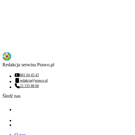
Redakcja serwisu Prawo.pl
801 04 45 45
Numer telefonu:
redakcja@prawo.pl
Adres email:
22 535 88 00
Numer telefonu:
Śledź nas
O nas