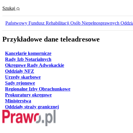
Szukaj
Państwowy Fundusz Rehabilitacji Osób Niepełnosprawnych Oddzia
Przykładowe dane teleadresowe
otwiera się w nowej karcie
Kancelarie komornicze
otwiera się w nowej karcie
Rady Izb Notarialnych
otwiera się w nowej karcie
Okręgowe Rady Adwokackie
otwiera się w nowej karcie
Oddziały NFZ
otwiera się w nowej karcie
Urzędy skarbowe
otwiera się w nowej karcie
Sądy rejonowe
otwiera się w nowej karcie
Regionalne Izby Obrachunkowe
otwiera się w nowej karcie
Prokuratury okręgowe
otwiera się w nowej karcie
Ministerstwa
otwiera się w nowej karcie
Oddziały straży granicznej