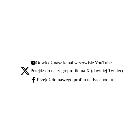
Odwiedź nasz kanał w serwisie YouTube
Youtube - otwiera się w nowej karcie
Przejdź do naszego profilu na X (dawniej Twitter)
X - otwiera się w nowej karcie
Przejdź do naszego profilu na Facebooku
Facebook - otwiera się w nowej karcie