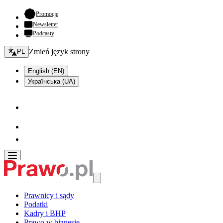
- otwiera się w nowej karcie
Promocje
Newsletter
Podcasty
Zmień język - bieżący:
Zmień język strony
PL
English (EN)
Українська (UA)
Prawnicy i sądy
Podatki
Kadry i BHP
Prawo w biznesie