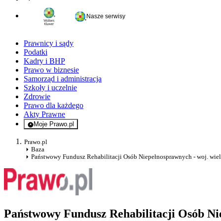
Nasze serwisy
Prawnicy i sądy
Podatki
Kadry i BHP
Prawo w biznesie
Samorząd i administracja
Szkoły i uczelnie
Zdrowie
Prawo dla każdego
Akty Prawne
Moje Prawo.pl
- rejestracja i logowanie do serwisu
Prawo.pl
Baza
Państwowy Fundusz Rehabilitacji Osób Niepełnosprawnych - woj. wie
Państwowy Fundusz Rehabilitacji Osób