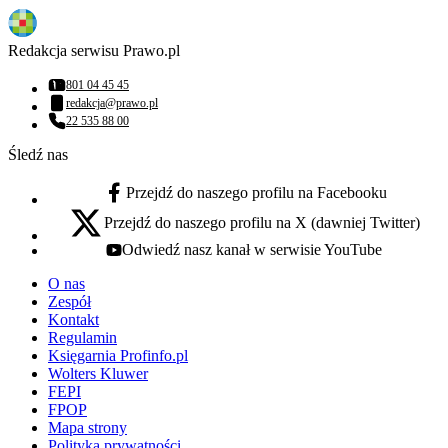
Redakcja serwisu Prawo.pl
801 04 45 45
Numer telefonu:
redakcja@prawo.pl
Adres email:
22 535 88 00
Numer telefonu:
Śledź nas
Przejdź do naszego profilu na Facebooku
facebook - otwiera się w nowej karcie
Przejdź do naszego profilu na X (dawniej Twitter)
x - otwiera się w nowej karcie
Odwiedź nasz kanał w serwisie YouTube
youtube - otwiera się w nowej karcie
O nas
Zespół
Kontakt
Regulamin
Księgarnia Profinfo.pl
Wolters Kluwer
FEPI
FPOP
Mapa strony
Polityka prywatności