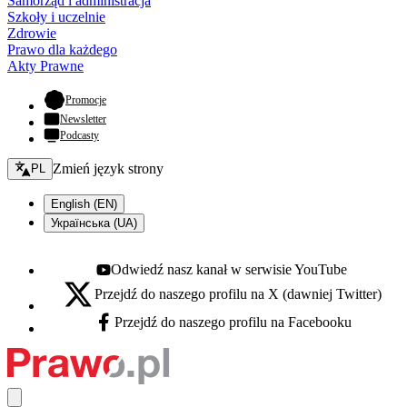
Samorząd i administracja
Szkoły i uczelnie
Zdrowie
Prawo dla każdego
Akty Prawne
- otwiera się w nowej karcie
Promocje
Newsletter
Podcasty
Zmień język - bieżący:
Zmień język strony
PL
English (EN)
Українська (UA)
Odwiedź nasz kanał w serwisie YouTube
Youtube - otwiera się w nowej karcie
Przejdź do naszego profilu na X (dawniej Twitter)
X - otwiera się w nowej karcie
Przejdź do naszego profilu na Facebooku
Facebook - otwiera się w nowej karcie