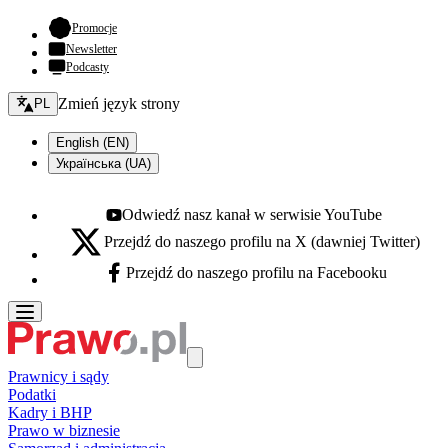
- otwiera się w nowej karcie
Promocje
Newsletter
Podcasty
Zmień język - bieżący:
Zmień język strony
PL
English (EN)
Українська (UA)
Odwiedź nasz kanał w serwisie YouTube
Youtube - otwiera się w nowej karcie
Przejdź do naszego profilu na X (dawniej Twitter)
X - otwiera się w nowej karcie
Przejdź do naszego profilu na Facebooku
Facebook - otwiera się w nowej karcie
Prawnicy i sądy
Podatki
Kadry i BHP
Prawo w biznesie