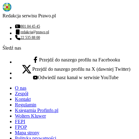
Redakcja serwisu Prawo.pl
801 04 45 45
Numer telefonu:
redakcja@prawo.pl
Adres email:
22 535 88 00
Numer telefonu:
Śledź nas
Przejdź do naszego profilu na Facebooku
facebook - otwiera się w nowej karcie
Przejdź do naszego profilu na X (dawniej Twitter)
x - otwiera się w nowej karcie
Odwiedź nasz kanał w serwisie YouTube
youtube - otwiera się w nowej karcie
O nas
Zespół
Kontakt
Regulamin
Księgarnia Profinfo.pl
Wolters Kluwer
FEPI
FPOP
Mapa strony
Polityka prywatności