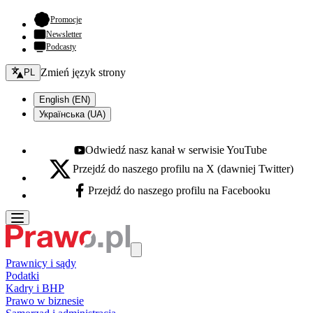
- otwiera się w nowej karcie
Promocje
Newsletter
Podcasty
Zmień język - bieżący:
Zmień język strony
PL
English (EN)
Українська (UA)
Odwiedź nasz kanał w serwisie YouTube
Youtube - otwiera się w nowej karcie
Przejdź do naszego profilu na X (dawniej Twitter)
X - otwiera się w nowej karcie
Przejdź do naszego profilu na Facebooku
Facebook - otwiera się w nowej karcie
Prawnicy i sądy
Podatki
Kadry i BHP
Prawo w biznesie