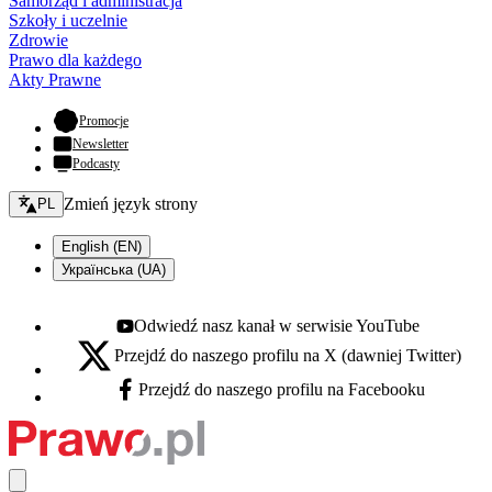
Samorząd i administracja
Szkoły i uczelnie
Zdrowie
Prawo dla każdego
Akty Prawne
- otwiera się w nowej karcie
Promocje
Newsletter
Podcasty
Zmień język - bieżący:
Zmień język strony
PL
English (EN)
Українська (UA)
Odwiedź nasz kanał w serwisie YouTube
Youtube - otwiera się w nowej karcie
Przejdź do naszego profilu na X (dawniej Twitter)
X - otwiera się w nowej karcie
Przejdź do naszego profilu na Facebooku
Facebook - otwiera się w nowej karcie