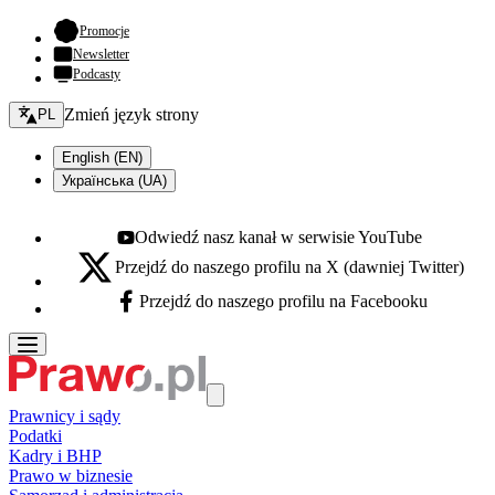
- otwiera się w nowej karcie
Promocje
Newsletter
Podcasty
Zmień język - bieżący:
Zmień język strony
PL
English (EN)
Українська (UA)
Odwiedź nasz kanał w serwisie YouTube
Youtube - otwiera się w nowej karcie
Przejdź do naszego profilu na X (dawniej Twitter)
X - otwiera się w nowej karcie
Przejdź do naszego profilu na Facebooku
Facebook - otwiera się w nowej karcie
Prawnicy i sądy
Podatki
Kadry i BHP
Prawo w biznesie