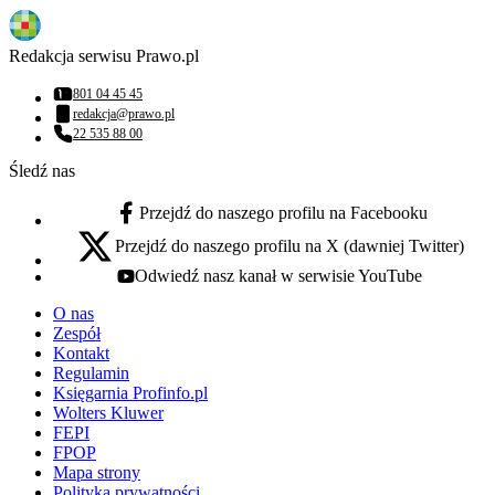
Redakcja serwisu Prawo.pl
801 04 45 45
Numer telefonu:
redakcja@prawo.pl
Adres email:
22 535 88 00
Numer telefonu:
Śledź nas
Przejdź do naszego profilu na Facebooku
facebook - otwiera się w nowej karcie
Przejdź do naszego profilu na X (dawniej Twitter)
x - otwiera się w nowej karcie
Odwiedź nasz kanał w serwisie YouTube
youtube - otwiera się w nowej karcie
O nas
Zespół
Kontakt
Regulamin
Księgarnia Profinfo.pl
Wolters Kluwer
FEPI
FPOP
Mapa strony
Polityka prywatności