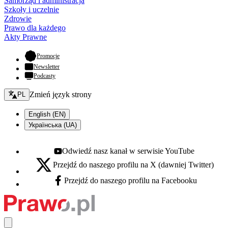
Samorząd i administracja
Szkoły i uczelnie
Zdrowie
Prawo dla każdego
Akty Prawne
- otwiera się w nowej karcie
Promocje
Newsletter
Podcasty
Zmień język - bieżący:
Zmień język strony
PL
English (EN)
Українська (UA)
Odwiedź nasz kanał w serwisie YouTube
Youtube - otwiera się w nowej karcie
Przejdź do naszego profilu na X (dawniej Twitter)
X - otwiera się w nowej karcie
Przejdź do naszego profilu na Facebooku
Facebook - otwiera się w nowej karcie