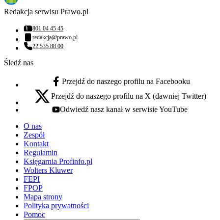
Redakcja serwisu Prawo.pl
801 04 45 45
Numer telefonu:
redakcja@prawo.pl
Adres email:
22 535 88 00
Numer telefonu:
Śledź nas
Przejdź do naszego profilu na Facebooku
facebook - otwiera się w nowej karcie
Przejdź do naszego profilu na X (dawniej Twitter)
x - otwiera się w nowej karcie
Odwiedź nasz kanał w serwisie YouTube
youtube - otwiera się w nowej karcie
O nas
Zespół
Kontakt
Regulamin
Księgarnia Profinfo.pl
Wolters Kluwer
FEPI
FPOP
Mapa strony
Polityka prywatności
Pomoc