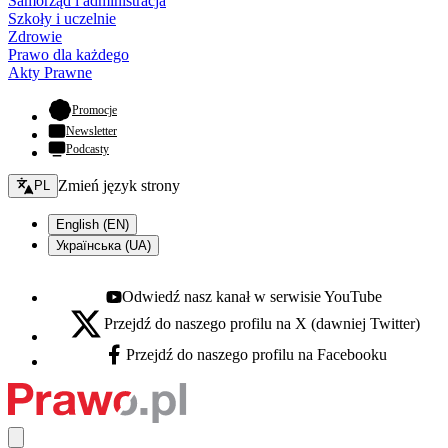
Samorząd i administracja
Szkoły i uczelnie
Zdrowie
Prawo dla każdego
Akty Prawne
- otwiera się w nowej karcie
Promocje
Newsletter
Podcasty
Zmień język - bieżący:
Zmień język strony
PL
English (EN)
Українська (UA)
Odwiedź nasz kanał w serwisie YouTube
Youtube - otwiera się w nowej karcie
Przejdź do naszego profilu na X (dawniej Twitter)
X - otwiera się w nowej karcie
Przejdź do naszego profilu na Facebooku
Facebook - otwiera się w nowej karcie