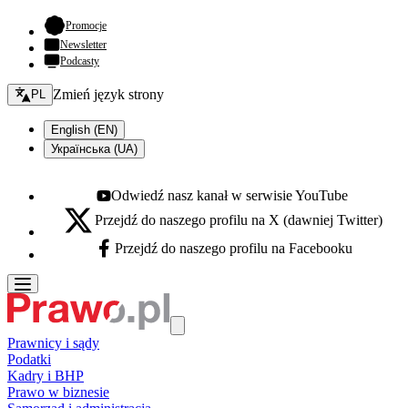
- otwiera się w nowej karcie
Promocje
Newsletter
Podcasty
Zmień język - bieżący:
Zmień język strony
PL
English (EN)
Українська (UA)
Odwiedź nasz kanał w serwisie YouTube
Youtube - otwiera się w nowej karcie
Przejdź do naszego profilu na X (dawniej Twitter)
X - otwiera się w nowej karcie
Przejdź do naszego profilu na Facebooku
Facebook - otwiera się w nowej karcie
Prawnicy i sądy
Podatki
Kadry i BHP
Prawo w biznesie