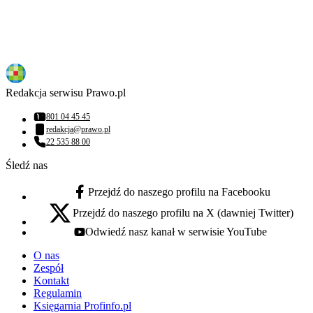
Redakcja serwisu Prawo.pl
801 04 45 45
Numer telefonu:
redakcja@prawo.pl
Adres email:
22 535 88 00
Numer telefonu:
Śledź nas
Przejdź do naszego profilu na Facebooku
facebook - otwiera się w nowej karcie
Przejdź do naszego profilu na X (dawniej Twitter)
x - otwiera się w nowej karcie
Odwiedź nasz kanał w serwisie YouTube
youtube - otwiera się w nowej karcie
O nas
Zespół
Kontakt
Regulamin
Księgarnia Profinfo.pl