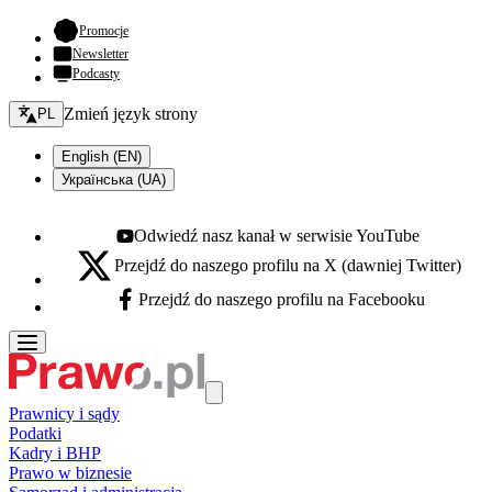
- otwiera się w nowej karcie
Promocje
Newsletter
Podcasty
Zmień język - bieżący:
Zmień język strony
PL
English (EN)
Українська (UA)
Odwiedź nasz kanał w serwisie YouTube
Youtube - otwiera się w nowej karcie
Przejdź do naszego profilu na X (dawniej Twitter)
X - otwiera się w nowej karcie
Przejdź do naszego profilu na Facebooku
Facebook - otwiera się w nowej karcie
Prawnicy i sądy
Podatki
Kadry i BHP
Prawo w biznesie