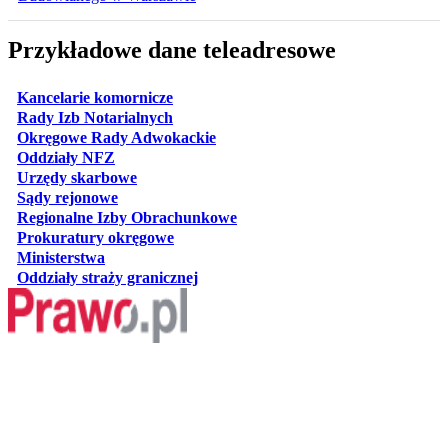
Przykładowe dane teleadresowe
otwiera się w nowej karcie
Kancelarie komornicze
otwiera się w nowej karcie
Rady Izb Notarialnych
otwiera się w nowej karcie
Okręgowe Rady Adwokackie
otwiera się w nowej karcie
Oddziały NFZ
otwiera się w nowej karcie
Urzędy skarbowe
otwiera się w nowej karcie
Sądy rejonowe
otwiera się w nowej karcie
Regionalne Izby Obrachunkowe
otwiera się w nowej karcie
Prokuratury okręgowe
otwiera się w nowej karcie
Ministerstwa
otwiera się w nowej karcie
Oddziały straży granicznej