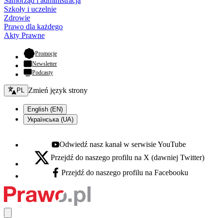
Samorząd i administracja
Szkoły i uczelnie
Zdrowie
Prawo dla każdego
Akty Prawne
- otwiera się w nowej karcie
Promocje
Newsletter
Podcasty
Zmień język - bieżący:
Zmień język strony
PL
English (EN)
Українська (UA)
Odwiedź nasz kanał w serwisie YouTube
Youtube - otwiera się w nowej karcie
Przejdź do naszego profilu na X (dawniej Twitter)
X - otwiera się w nowej karcie
Przejdź do naszego profilu na Facebooku
Facebook - otwiera się w nowej karcie