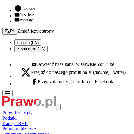
- otwiera się w nowej karcie
Promocje
Newsletter
Podcasty
Zmień język - bieżący:
Zmień język strony
PL
English (EN)
Українська (UA)
Odwiedź nasz kanał w serwisie YouTube
Youtube - otwiera się w nowej karcie
Przejdź do naszego profilu na X (dawniej Twitter)
X - otwiera się w nowej karcie
Przejdź do naszego profilu na Facebooku
Facebook - otwiera się w nowej karcie
Prawnicy i sądy
Podatki
Kadry i BHP
Prawo w biznesie