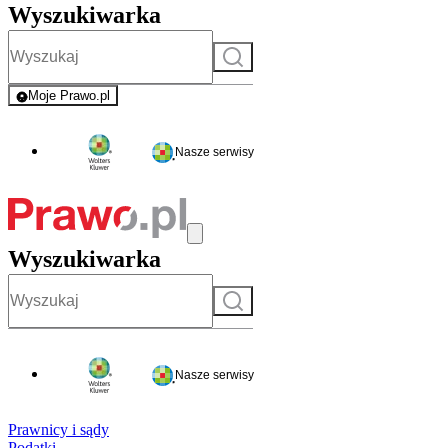
Wyszukiwarka
Szukaj
Moje Prawo.pl
- rejestracja i logowanie do serwisu
Nasze serwisy
Wyszukiwarka
Szukaj
Nasze serwisy
Prawnicy i sądy
Podatki