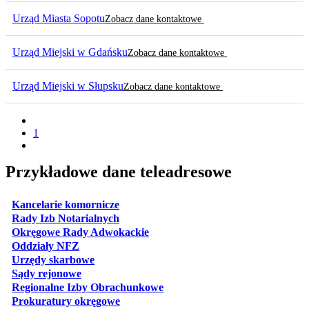
Urząd Miasta Sopotu
Zobacz dane kontaktowe
Urząd Miejski w Gdańsku
Zobacz dane kontaktowe
Urząd Miejski w Słupsku
Zobacz dane kontaktowe
1
Przykładowe dane teleadresowe
otwiera się w nowej karcie
Kancelarie komornicze
otwiera się w nowej karcie
Rady Izb Notarialnych
otwiera się w nowej karcie
Okręgowe Rady Adwokackie
otwiera się w nowej karcie
Oddziały NFZ
otwiera się w nowej karcie
Urzędy skarbowe
otwiera się w nowej karcie
Sądy rejonowe
otwiera się w nowej karcie
Regionalne Izby Obrachunkowe
otwiera się w nowej karcie
Prokuratury okręgowe