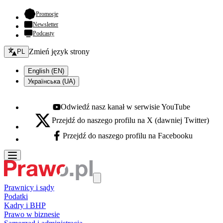
- otwiera się w nowej karcie
Promocje
Newsletter
Podcasty
Zmień język - bieżący:
Zmień język strony
PL
English (EN)
Українська (UA)
Odwiedź nasz kanał w serwisie YouTube
Youtube - otwiera się w nowej karcie
Przejdź do naszego profilu na X (dawniej Twitter)
X - otwiera się w nowej karcie
Przejdź do naszego profilu na Facebooku
Facebook - otwiera się w nowej karcie
Prawnicy i sądy
Podatki
Kadry i BHP
Prawo w biznesie