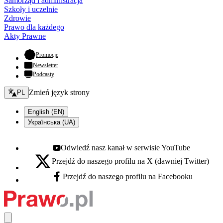
Samorząd i administracja
Szkoły i uczelnie
Zdrowie
Prawo dla każdego
Akty Prawne
- otwiera się w nowej karcie
Promocje
Newsletter
Podcasty
Zmień język - bieżący:
Zmień język strony
PL
English (EN)
Українська (UA)
Odwiedź nasz kanał w serwisie YouTube
Youtube - otwiera się w nowej karcie
Przejdź do naszego profilu na X (dawniej Twitter)
X - otwiera się w nowej karcie
Przejdź do naszego profilu na Facebooku
Facebook - otwiera się w nowej karcie