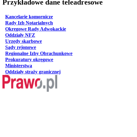
Przykładowe dane teleadresowe
otwiera się w nowej karcie
Kancelarie komornicze
otwiera się w nowej karcie
Rady Izb Notarialnych
otwiera się w nowej karcie
Okręgowe Rady Adwokackie
otwiera się w nowej karcie
Oddziały NFZ
otwiera się w nowej karcie
Urzędy skarbowe
otwiera się w nowej karcie
Sądy rejonowe
otwiera się w nowej karcie
Regionalne Izby Obrachunkowe
otwiera się w nowej karcie
Prokuratury okręgowe
otwiera się w nowej karcie
Ministerstwa
otwiera się w nowej karcie
Oddziały straży granicznej