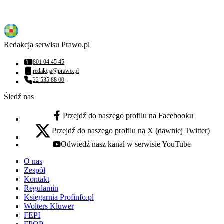
Redakcja serwisu Prawo.pl
801 04 45 45
Numer telefonu:
redakcja@prawo.pl
Adres email:
22 535 88 00
Numer telefonu:
Śledź nas
Przejdź do naszego profilu na Facebooku
facebook - otwiera się w nowej karcie
Przejdź do naszego profilu na X (dawniej Twitter)
x - otwiera się w nowej karcie
Odwiedź nasz kanał w serwisie YouTube
youtube - otwiera się w nowej karcie
O nas
Zespół
Kontakt
Regulamin
Księgarnia Profinfo.pl
Wolters Kluwer
FEPI