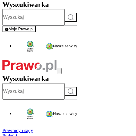
Wyszukiwarka
Szukaj
Moje Prawo.pl
- rejestracja i logowanie do serwisu
Nasze serwisy
Wyszukiwarka
Szukaj
Nasze serwisy
Prawnicy i sądy
Podatki