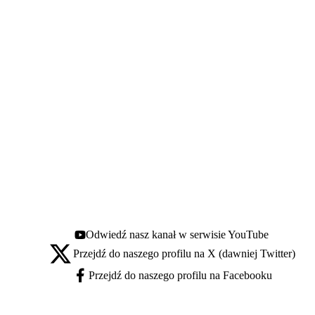
Odwiedź nasz kanał w serwisie YouTube
Youtube - otwiera się w nowej karcie
Przejdź do naszego profilu na X (dawniej Twitter)
X - otwiera się w nowej karcie
Przejdź do naszego profilu na Facebooku
Facebook - otwiera się w nowej karcie