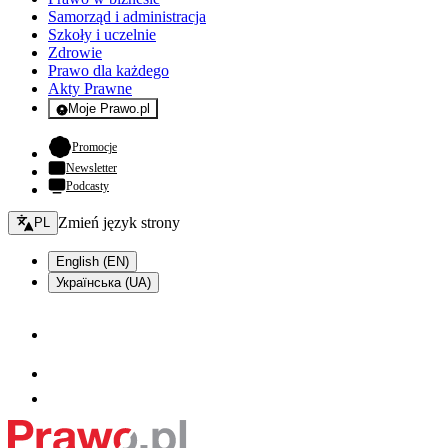
Samorząd i administracja
Szkoły i uczelnie
Zdrowie
Prawo dla każdego
Akty Prawne
Moje Prawo.pl
- rejestracja i logowanie do serwisu
- otwiera się w nowej karcie
Promocje
Newsletter
Podcasty
Zmień język - bieżący:
Zmień język strony
PL
English (EN)
Українська (UA)