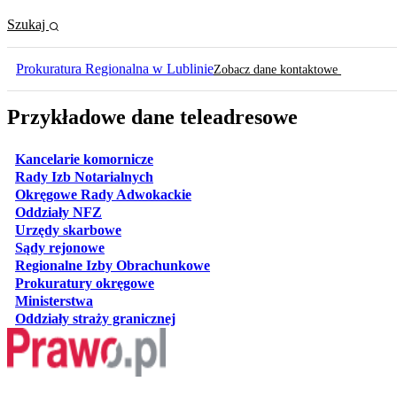
Szukaj
Prokuratura Regionalna w Lublinie
Zobacz dane kontaktowe
Przykładowe dane teleadresowe
otwiera się w nowej karcie
Kancelarie komornicze
otwiera się w nowej karcie
Rady Izb Notarialnych
otwiera się w nowej karcie
Okręgowe Rady Adwokackie
otwiera się w nowej karcie
Oddziały NFZ
otwiera się w nowej karcie
Urzędy skarbowe
otwiera się w nowej karcie
Sądy rejonowe
otwiera się w nowej karcie
Regionalne Izby Obrachunkowe
otwiera się w nowej karcie
Prokuratury okręgowe
otwiera się w nowej karcie
Ministerstwa
otwiera się w nowej karcie
Oddziały straży granicznej