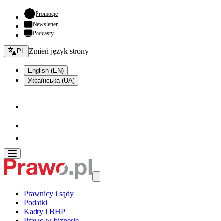
- otwiera się w nowej karcie
Promocje
Newsletter
Podcasty
Zmień język - bieżący:
Zmień język strony
PL
English (EN)
Українська (UA)
Prawnicy i sądy
Podatki
Kadry i BHP
Prawo w biznesie