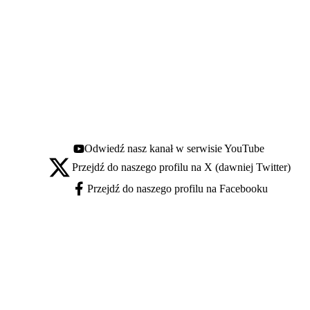
Odwiedź nasz kanał w serwisie YouTube
Youtube - otwiera się w nowej karcie
Przejdź do naszego profilu na X (dawniej Twitter)
X - otwiera się w nowej karcie
Przejdź do naszego profilu na Facebooku
Facebook - otwiera się w nowej karcie