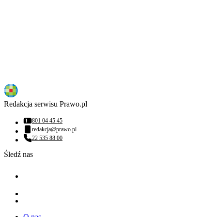
Redakcja serwisu Prawo.pl
801 04 45 45
Numer telefonu:
redakcja@prawo.pl
Adres email:
22 535 88 00
Numer telefonu:
Śledź nas
O nas