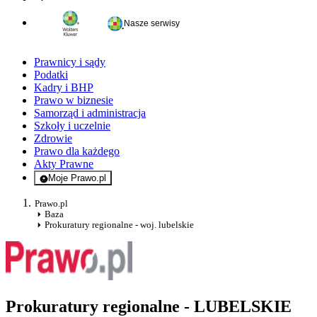
Nasze serwisy
Prawnicy i sądy
Podatki
Kadry i BHP
Prawo w biznesie
Samorząd i administracja
Szkoły i uczelnie
Zdrowie
Prawo dla każdego
Akty Prawne
Moje Prawo.pl
- rejestracja i logowanie do serwisu
Prawo.pl
Baza
Prokuratury regionalne - woj. lubelskie
Prokuratury regionalne - LUBELSKIE