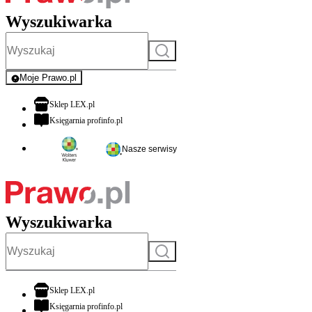
Wyszukiwarka
Szukaj
Moje Prawo.pl
- rejestracja i logowanie do serwisu
otwiera się w nowej karcie
Sklep LEX.pl
otwiera się w nowej karcie
Księgarnia profinfo.pl
Nasze serwisy
Wyszukiwarka
Szukaj
otwiera się w nowej karcie
Sklep LEX.pl
otwiera się w nowej karcie
Księgarnia profinfo.pl