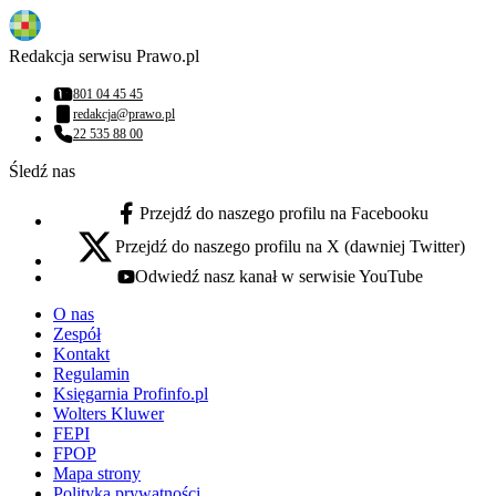
Redakcja serwisu Prawo.pl
801 04 45 45
Numer telefonu:
redakcja@prawo.pl
Adres email:
22 535 88 00
Numer telefonu:
Śledź nas
Przejdź do naszego profilu na Facebooku
facebook - otwiera się w nowej karcie
Przejdź do naszego profilu na X (dawniej Twitter)
x - otwiera się w nowej karcie
Odwiedź nasz kanał w serwisie YouTube
youtube - otwiera się w nowej karcie
O nas
Zespół
Kontakt
Regulamin
Księgarnia Profinfo.pl
Wolters Kluwer
FEPI
FPOP
Mapa strony
Polityka prywatności