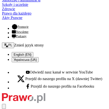
Samorząd i administracja
Szkoły i uczelnie
Zdrowie
Prawo dla każdego
Akty Prawne
- otwiera się w nowej karcie
Promocje
Newsletter
Podcasty
Zmień język - bieżący:
Zmień język strony
PL
English (EN)
Українська (UA)
Odwiedź nasz kanał w serwisie YouTube
Youtube - otwiera się w nowej karcie
Przejdź do naszego profilu na X (dawniej Twitter)
X - otwiera się w nowej karcie
Przejdź do naszego profilu na Facebooku
Facebook - otwiera się w nowej karcie