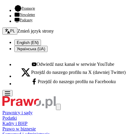
- otwiera się w nowej karcie
Promocje
Newsletter
Podcasty
Zmień język - bieżący:
Zmień język strony
PL
English (EN)
Українська (UA)
Odwiedź nasz kanał w serwisie YouTube
Youtube - otwiera się w nowej karcie
Przejdź do naszego profilu na X (dawniej Twitter)
X - otwiera się w nowej karcie
Przejdź do naszego profilu na Facebooku
Facebook - otwiera się w nowej karcie
Prawnicy i sądy
Podatki
Kadry i BHP
Prawo w biznesie