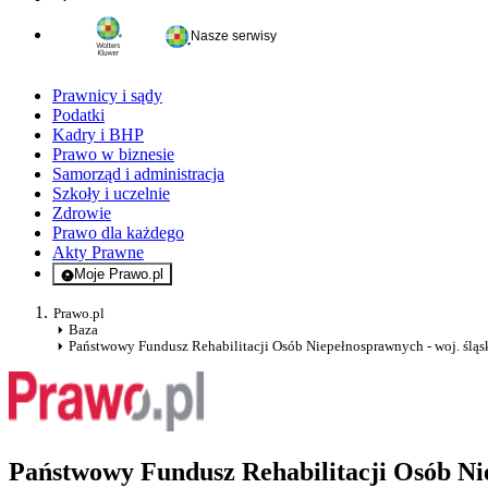
Nasze serwisy
Prawnicy i sądy
Podatki
Kadry i BHP
Prawo w biznesie
Samorząd i administracja
Szkoły i uczelnie
Zdrowie
Prawo dla każdego
Akty Prawne
Moje Prawo.pl
- rejestracja i logowanie do serwisu
Prawo.pl
Baza
Państwowy Fundusz Rehabilitacji Osób Niepełnosprawnych - woj. śląs
Państwowy Fundusz Rehabilitacji Osób N