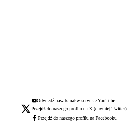
Odwiedź nasz kanał w serwisie YouTube
Youtube - otwiera się w nowej karcie
Przejdź do naszego profilu na X (dawniej Twitter)
X - otwiera się w nowej karcie
Przejdź do naszego profilu na Facebooku
Facebook - otwiera się w nowej karcie