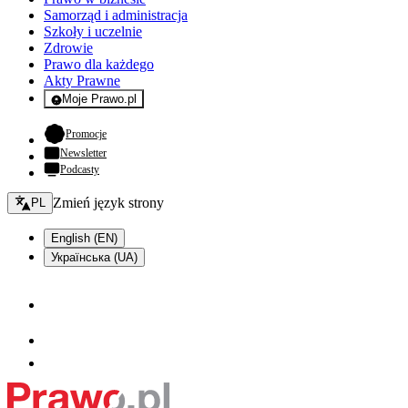
Samorząd i administracja
Szkoły i uczelnie
Zdrowie
Prawo dla każdego
Akty Prawne
Moje Prawo.pl
- rejestracja i logowanie do serwisu
- otwiera się w nowej karcie
Promocje
Newsletter
Podcasty
Zmień język - bieżący:
Zmień język strony
PL
English (EN)
Українська (UA)