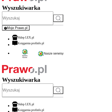
Wyszukiwarka
Szukaj
Moje Prawo.pl
- rejestracja i logowanie do serwisu
otwiera się w nowej karcie
Sklep LEX.pl
otwiera się w nowej karcie
Księgarnia profinfo.pl
Nasze serwisy
Wyszukiwarka
Szukaj
otwiera się w nowej karcie
Sklep LEX.pl
otwiera się w nowej karcie
Księgarnia profinfo.pl