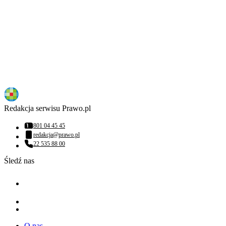
Redakcja serwisu Prawo.pl
801 04 45 45
Numer telefonu:
redakcja@prawo.pl
Adres email:
22 535 88 00
Numer telefonu:
Śledź nas
O nas