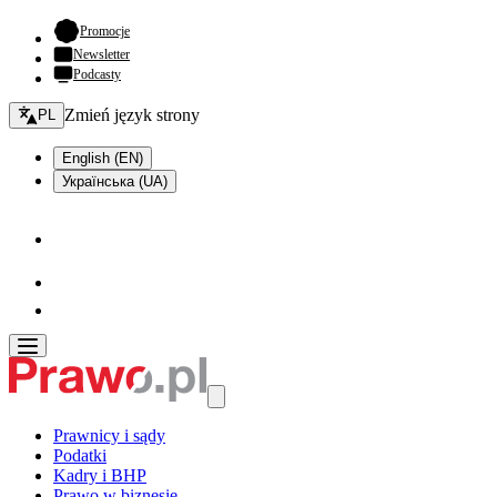
- otwiera się w nowej karcie
Promocje
Newsletter
Podcasty
Zmień język - bieżący:
Zmień język strony
PL
English (EN)
Українська (UA)
Prawnicy i sądy
Podatki
Kadry i BHP
Prawo w biznesie