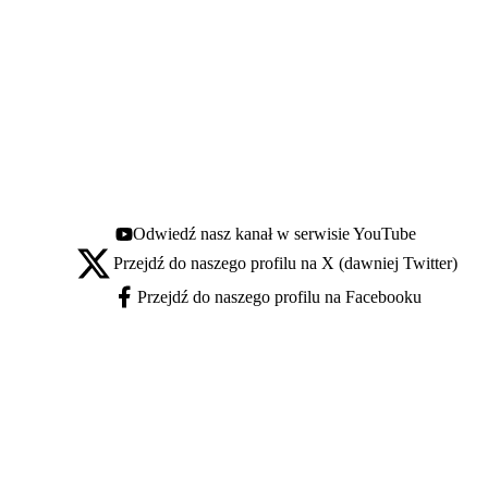
Odwiedź nasz kanał w serwisie YouTube
Youtube - otwiera się w nowej karcie
Przejdź do naszego profilu na X (dawniej Twitter)
X - otwiera się w nowej karcie
Przejdź do naszego profilu na Facebooku
Facebook - otwiera się w nowej karcie