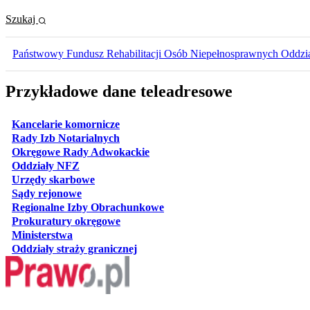
Szukaj
Państwowy Fundusz Rehabilitacji Osób Niepełnosprawnych Oddzia
Przykładowe dane teleadresowe
otwiera się w nowej karcie
Kancelarie komornicze
otwiera się w nowej karcie
Rady Izb Notarialnych
otwiera się w nowej karcie
Okręgowe Rady Adwokackie
otwiera się w nowej karcie
Oddziały NFZ
otwiera się w nowej karcie
Urzędy skarbowe
otwiera się w nowej karcie
Sądy rejonowe
otwiera się w nowej karcie
Regionalne Izby Obrachunkowe
otwiera się w nowej karcie
Prokuratury okręgowe
otwiera się w nowej karcie
Ministerstwa
otwiera się w nowej karcie
Oddziały straży granicznej