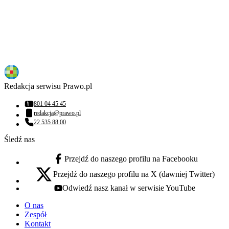
Redakcja serwisu Prawo.pl
801 04 45 45
Numer telefonu:
redakcja@prawo.pl
Adres email:
22 535 88 00
Numer telefonu:
Śledź nas
Przejdź do naszego profilu na Facebooku
facebook - otwiera się w nowej karcie
Przejdź do naszego profilu na X (dawniej Twitter)
x - otwiera się w nowej karcie
Odwiedź nasz kanał w serwisie YouTube
youtube - otwiera się w nowej karcie
O nas
Zespół
Kontakt