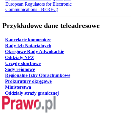
European Regulators for Electronic
Communications - BEREC)
Przykładowe dane teleadresowe
otwiera się w nowej karcie
Kancelarie komornicze
otwiera się w nowej karcie
Rady Izb Notarialnych
otwiera się w nowej karcie
Okręgowe Rady Adwokackie
otwiera się w nowej karcie
Oddziały NFZ
otwiera się w nowej karcie
Urzędy skarbowe
otwiera się w nowej karcie
Sądy rejonowe
otwiera się w nowej karcie
Regionalne Izby Obrachunkowe
otwiera się w nowej karcie
Prokuratury okręgowe
otwiera się w nowej karcie
Ministerstwa
otwiera się w nowej karcie
Oddziały straży granicznej