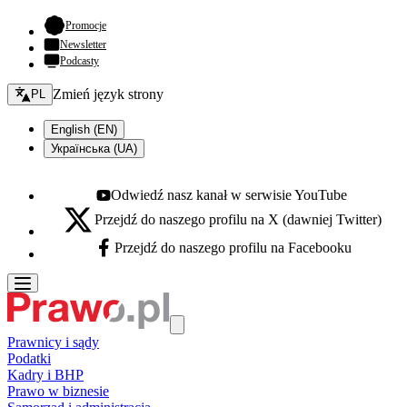
- otwiera się w nowej karcie
Promocje
Newsletter
Podcasty
Zmień język - bieżący:
Zmień język strony
PL
English (EN)
Українська (UA)
Odwiedź nasz kanał w serwisie YouTube
Youtube - otwiera się w nowej karcie
Przejdź do naszego profilu na X (dawniej Twitter)
X - otwiera się w nowej karcie
Przejdź do naszego profilu na Facebooku
Facebook - otwiera się w nowej karcie
Prawnicy i sądy
Podatki
Kadry i BHP
Prawo w biznesie