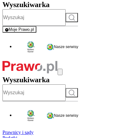
Wyszukiwarka
Szukaj
Moje Prawo.pl
- rejestracja i logowanie do serwisu
Nasze serwisy
Wyszukiwarka
Szukaj
Nasze serwisy
Prawnicy i sądy
Podatki