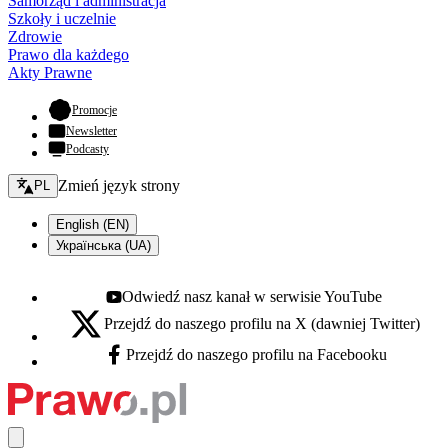
Samorząd i administracja
Szkoły i uczelnie
Zdrowie
Prawo dla każdego
Akty Prawne
- otwiera się w nowej karcie
Promocje
Newsletter
Podcasty
Zmień język - bieżący:
Zmień język strony
PL
English (EN)
Українська (UA)
Odwiedź nasz kanał w serwisie YouTube
Youtube - otwiera się w nowej karcie
Przejdź do naszego profilu na X (dawniej Twitter)
X - otwiera się w nowej karcie
Przejdź do naszego profilu na Facebooku
Facebook - otwiera się w nowej karcie