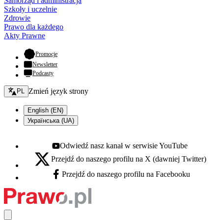
Samorząd i administracja
Szkoły i uczelnie
Zdrowie
Prawo dla każdego
Akty Prawne
- otwiera się w nowej karcie
Promocje
Newsletter
Podcasty
Zmień język - bieżący:
Zmień język strony
PL
English (EN)
Українська (UA)
Odwiedź nasz kanał w serwisie YouTube
Youtube - otwiera się w nowej karcie
Przejdź do naszego profilu na X (dawniej Twitter)
X - otwiera się w nowej karcie
Przejdź do naszego profilu na Facebooku
Facebook - otwiera się w nowej karcie