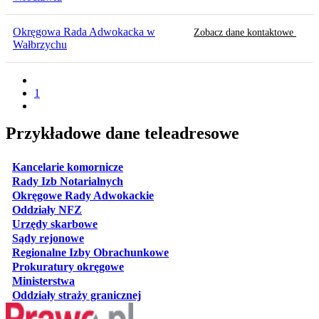
Okręgowa Rada Adwokacka w
Zobacz dane kontaktowe
Wałbrzychu
1
Przykładowe dane teleadresowe
otwiera się w nowej karcie
Kancelarie komornicze
otwiera się w nowej karcie
Rady Izb Notarialnych
otwiera się w nowej karcie
Okręgowe Rady Adwokackie
otwiera się w nowej karcie
Oddziały NFZ
otwiera się w nowej karcie
Urzędy skarbowe
otwiera się w nowej karcie
Sądy rejonowe
otwiera się w nowej karcie
Regionalne Izby Obrachunkowe
otwiera się w nowej karcie
Prokuratury okręgowe
otwiera się w nowej karcie
Ministerstwa
otwiera się w nowej karcie
Oddziały straży granicznej