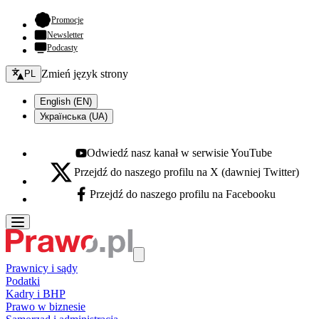
- otwiera się w nowej karcie
Promocje
Newsletter
Podcasty
Zmień język - bieżący:
Zmień język strony
PL
English (EN)
Українська (UA)
Odwiedź nasz kanał w serwisie YouTube
Youtube - otwiera się w nowej karcie
Przejdź do naszego profilu na X (dawniej Twitter)
X - otwiera się w nowej karcie
Przejdź do naszego profilu na Facebooku
Facebook - otwiera się w nowej karcie
Prawnicy i sądy
Podatki
Kadry i BHP
Prawo w biznesie