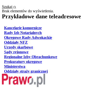
Szukaj
Brak elementów do wyświetlenia.
Przykładowe dane teleadresowe
otwiera się w nowej karcie
Kancelarie komornicze
otwiera się w nowej karcie
Rady Izb Notarialnych
otwiera się w nowej karcie
Okręgowe Rady Adwokackie
otwiera się w nowej karcie
Oddziały NFZ
otwiera się w nowej karcie
Urzędy skarbowe
otwiera się w nowej karcie
Sądy rejonowe
otwiera się w nowej karcie
Regionalne Izby Obrachunkowe
otwiera się w nowej karcie
Prokuratury okręgowe
otwiera się w nowej karcie
Ministerstwa
otwiera się w nowej karcie
Oddziały straży granicznej