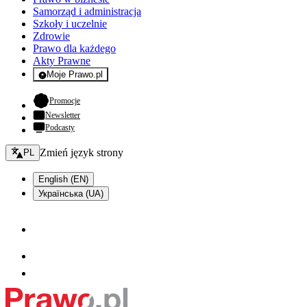
Samorząd i administracja
Szkoły i uczelnie
Zdrowie
Prawo dla każdego
Akty Prawne
Moje Prawo.pl
- rejestracja i logowanie do serwisu
- otwiera się w nowej karcie
Promocje
Newsletter
Podcasty
Zmień język - bieżący:
Zmień język strony
PL
English (EN)
Українська (UA)