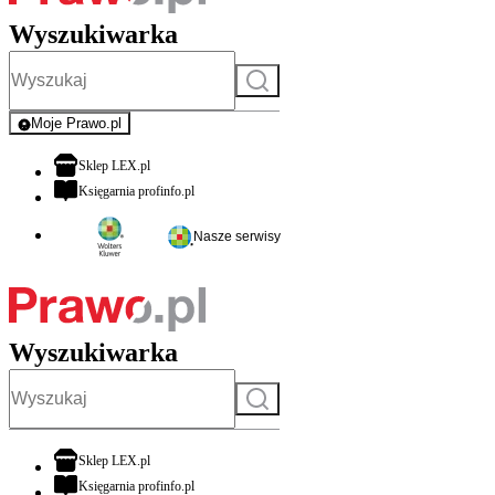
Wyszukiwarka
Szukaj
Moje Prawo.pl
- rejestracja i logowanie do serwisu
otwiera się w nowej karcie
Sklep LEX.pl
otwiera się w nowej karcie
Księgarnia profinfo.pl
Nasze serwisy
Wyszukiwarka
Szukaj
otwiera się w nowej karcie
Sklep LEX.pl
otwiera się w nowej karcie
Księgarnia profinfo.pl