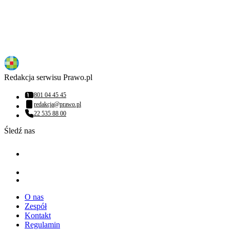
Redakcja serwisu Prawo.pl
801 04 45 45
Numer telefonu:
redakcja@prawo.pl
Adres email:
22 535 88 00
Numer telefonu:
Śledź nas
O nas
Zespół
Kontakt
Regulamin