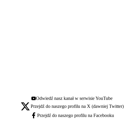
Odwiedź nasz kanał w serwisie YouTube
Youtube - otwiera się w nowej karcie
Przejdź do naszego profilu na X (dawniej Twitter)
X - otwiera się w nowej karcie
Przejdź do naszego profilu na Facebooku
Facebook - otwiera się w nowej karcie