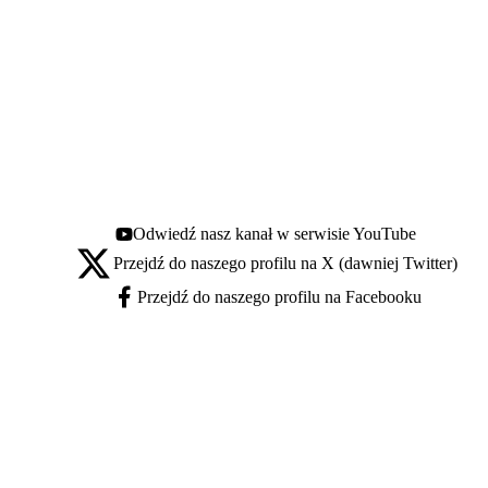
Odwiedź nasz kanał w serwisie YouTube
Youtube - otwiera się w nowej karcie
Przejdź do naszego profilu na X (dawniej Twitter)
X - otwiera się w nowej karcie
Przejdź do naszego profilu na Facebooku
Facebook - otwiera się w nowej karcie