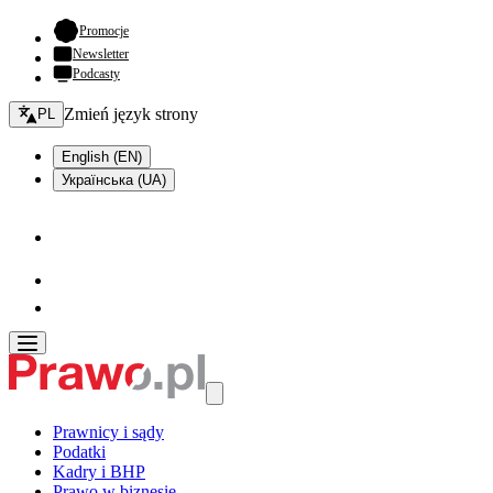
- otwiera się w nowej karcie
Promocje
Newsletter
Podcasty
Zmień język - bieżący:
Zmień język strony
PL
English (EN)
Українська (UA)
Prawnicy i sądy
Podatki
Kadry i BHP
Prawo w biznesie