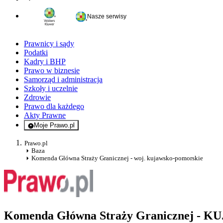
Nasze serwisy
Prawnicy i sądy
Podatki
Kadry i BHP
Prawo w biznesie
Samorząd i administracja
Szkoły i uczelnie
Zdrowie
Prawo dla każdego
Akty Prawne
Moje Prawo.pl
- rejestracja i logowanie do serwisu
Prawo.pl
Baza
Komenda Główna Straży Granicznej - woj. kujawsko-pomorskie
Komenda Główna Straży Granicznej 