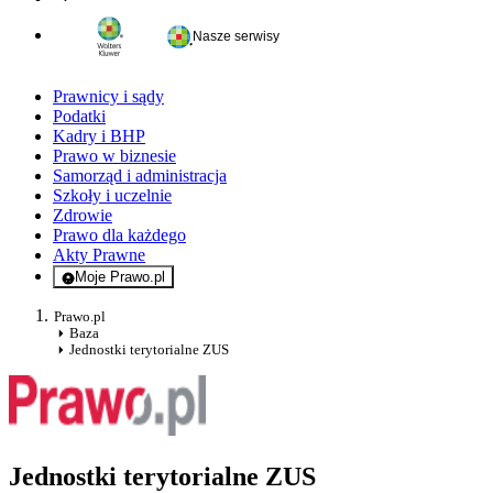
Nasze serwisy
Prawnicy i sądy
Podatki
Kadry i BHP
Prawo w biznesie
Samorząd i administracja
Szkoły i uczelnie
Zdrowie
Prawo dla każdego
Akty Prawne
Moje Prawo.pl
- rejestracja i logowanie do serwisu
Prawo.pl
Baza
Jednostki terytorialne ZUS
Jednostki terytorialne ZUS