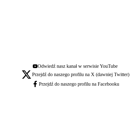
Odwiedź nasz kanał w serwisie YouTube
Youtube - otwiera się w nowej karcie
Przejdź do naszego profilu na X (dawniej Twitter)
X - otwiera się w nowej karcie
Przejdź do naszego profilu na Facebooku
Facebook - otwiera się w nowej karcie