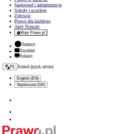
Samorząd i administracja
Szkoły i uczelnie
Zdrowie
Prawo dla każdego
Akty Prawne
Moje Prawo.pl
- rejestracja i logowanie do serwisu
- otwiera się w nowej karcie
Promocje
Newsletter
Podcasty
Zmień język - bieżący:
Zmień język strony
PL
English (EN)
Українська (UA)