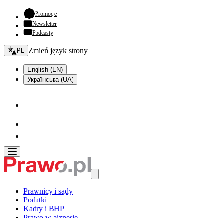
- otwiera się w nowej karcie
Promocje
Newsletter
Podcasty
Zmień język - bieżący:
Zmień język strony
PL
English (EN)
Українська (UA)
Prawnicy i sądy
Podatki
Kadry i BHP
Prawo w biznesie