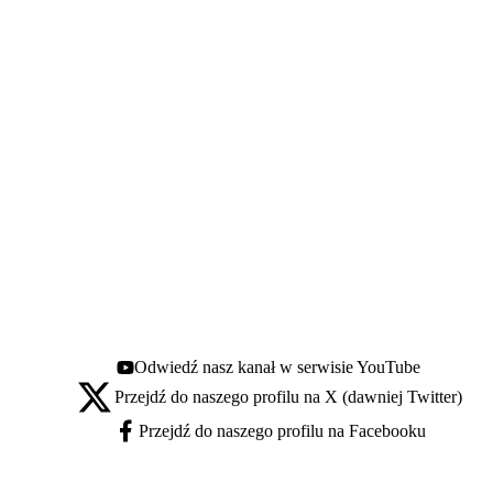
Odwiedź nasz kanał w serwisie YouTube
Youtube - otwiera się w nowej karcie
Przejdź do naszego profilu na X (dawniej Twitter)
X - otwiera się w nowej karcie
Przejdź do naszego profilu na Facebooku
Facebook - otwiera się w nowej karcie