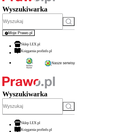
Wyszukiwarka
Szukaj
Moje Prawo.pl
- rejestracja i logowanie do serwisu
otwiera się w nowej karcie
Sklep LEX.pl
otwiera się w nowej karcie
Księgarnia profinfo.pl
Nasze serwisy
Wyszukiwarka
Szukaj
otwiera się w nowej karcie
Sklep LEX.pl
otwiera się w nowej karcie
Księgarnia profinfo.pl