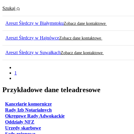
Szukaj
Areszt Śledczy w Białymstoku
Zobacz dane kontaktowe
Areszt Śledczy w Hajnówce
Zobacz dane kontaktowe
Areszt Śledczy w Suwałkach
Zobacz dane kontaktowe
1
Przykładowe dane teleadresowe
otwiera się w nowej karcie
Kancelarie komornicze
otwiera się w nowej karcie
Rady Izb Notarialnych
otwiera się w nowej karcie
Okręgowe Rady Adwokackie
otwiera się w nowej karcie
Oddziały NFZ
otwiera się w nowej karcie
Urzędy skarbowe
otwiera się w nowej karcie
Sądy rejonowe