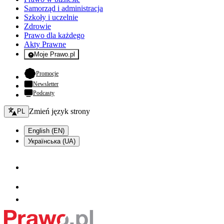
Samorząd i administracja
Szkoły i uczelnie
Zdrowie
Prawo dla każdego
Akty Prawne
Moje Prawo.pl
- rejestracja i logowanie do serwisu
- otwiera się w nowej karcie
Promocje
Newsletter
Podcasty
Zmień język - bieżący:
Zmień język strony
PL
English (EN)
Українська (UA)