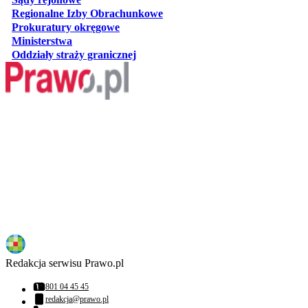
otwiera się w nowej karcie
Regionalne Izby Obrachunkowe
otwiera się w nowej karcie
Prokuratury okręgowe
otwiera się w nowej karcie
Ministerstwa
otwiera się w nowej karcie
Oddziały straży granicznej
Redakcja serwisu Prawo.pl
801 04 45 45
Numer telefonu:
redakcja@prawo.pl
Adres email: