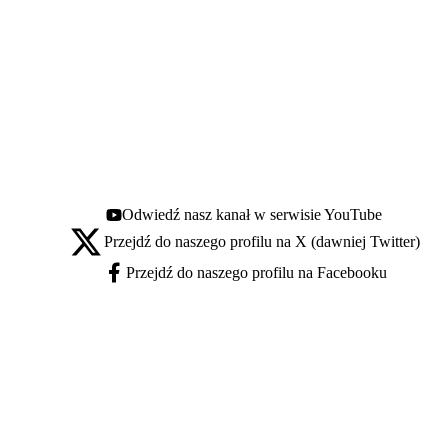
Odwiedź nasz kanał w serwisie YouTube
Youtube - otwiera się w nowej karcie
Przejdź do naszego profilu na X (dawniej Twitter)
X - otwiera się w nowej karcie
Przejdź do naszego profilu na Facebooku
Facebook - otwiera się w nowej karcie