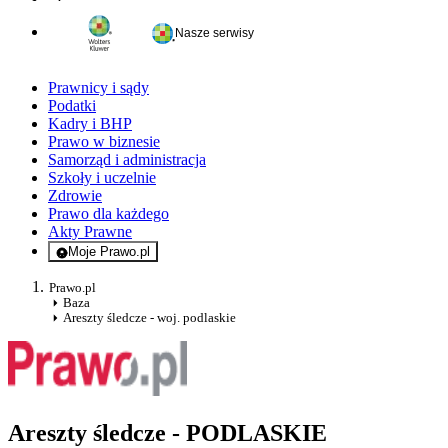
Nasze serwisy
Prawnicy i sądy
Podatki
Kadry i BHP
Prawo w biznesie
Samorząd i administracja
Szkoły i uczelnie
Zdrowie
Prawo dla każdego
Akty Prawne
Moje Prawo.pl
- rejestracja i logowanie do serwisu
Prawo.pl
Baza
Areszty śledcze - woj. podlaskie
Areszty śledcze - PODLASKIE