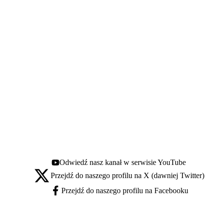
Odwiedź nasz kanał w serwisie YouTube
Youtube - otwiera się w nowej karcie
Przejdź do naszego profilu na X (dawniej Twitter)
X - otwiera się w nowej karcie
Przejdź do naszego profilu na Facebooku
Facebook - otwiera się w nowej karcie