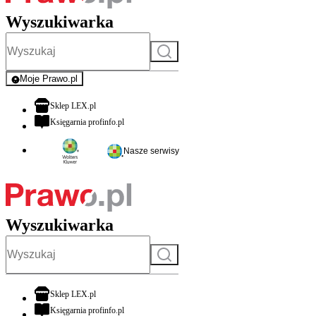
Wyszukiwarka
Szukaj
Moje Prawo.pl
- rejestracja i logowanie do serwisu
otwiera się w nowej karcie
Sklep LEX.pl
otwiera się w nowej karcie
Księgarnia profinfo.pl
Nasze serwisy
Wyszukiwarka
Szukaj
otwiera się w nowej karcie
Sklep LEX.pl
otwiera się w nowej karcie
Księgarnia profinfo.pl