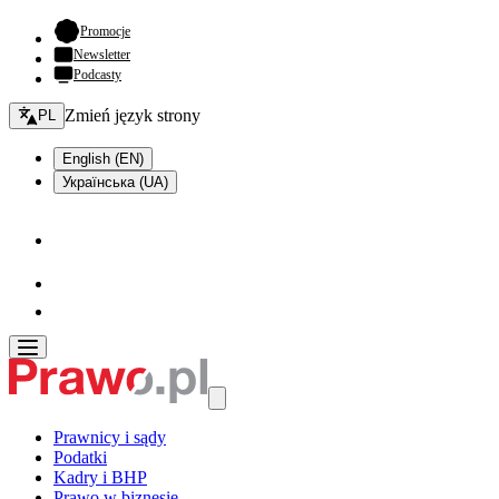
- otwiera się w nowej karcie
Promocje
Newsletter
Podcasty
Zmień język - bieżący:
Zmień język strony
PL
English (EN)
Українська (UA)
Prawnicy i sądy
Podatki
Kadry i BHP
Prawo w biznesie