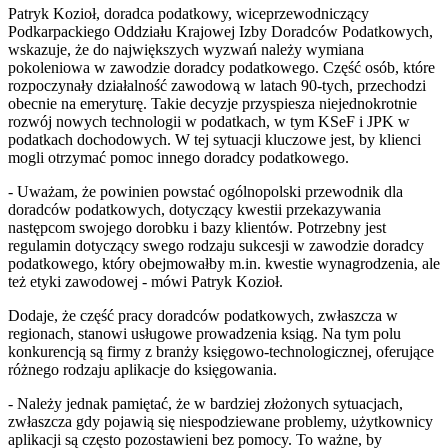
Patryk Kozioł, doradca podatkowy, wiceprzewodniczący
Podkarpackiego Oddziału Krajowej Izby Doradców Podatkowych,
wskazuje, że do największych wyzwań należy wymiana
pokoleniowa w zawodzie doradcy podatkowego. Część osób, które
rozpoczynały działalność zawodową w latach 90-tych, przechodzi
obecnie na emeryturę. Takie decyzje przyspiesza niejednokrotnie
rozwój nowych technologii w podatkach, w tym KSeF i JPK w
podatkach dochodowych. W tej sytuacji kluczowe jest, by klienci
mogli otrzymać pomoc innego doradcy podatkowego.
- Uważam, że powinien powstać ogólnopolski przewodnik dla
doradców podatkowych, dotyczący kwestii przekazywania
następcom swojego dorobku i bazy klientów. Potrzebny jest
regulamin dotyczący swego rodzaju sukcesji w zawodzie doradcy
podatkowego, który obejmowałby m.in. kwestie wynagrodzenia, ale
też etyki zawodowej - mówi Patryk Kozioł.
Dodaje, że część pracy doradców podatkowych, zwłaszcza w
regionach, stanowi usługowe prowadzenia ksiąg. Na tym polu
konkurencją są firmy z branży księgowo-technologicznej, oferujące
różnego rodzaju aplikacje do księgowania.
- Należy jednak pamiętać, że w bardziej złożonych sytuacjach,
zwłaszcza gdy pojawią się niespodziewane problemy, użytkownicy
aplikacji są często pozostawieni bez pomocy. To ważne, by