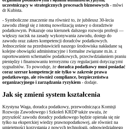
uczestniczący w strategicznych procesach biznesowych
- mówi
dr Kubista.
- Symboliczne znaczenie ma również to, że jubileusz 30-lecia
zawodu zbiegł się z istotną nowelizacją ustawy o doradztwie
podatkowym. Pokazuje ona kierunek dalszego rozwoju profesji —
większy nacisk na zasady wykonywania zawodu, dostęp do
zawodu oraz zakres kompetencji doradców podatkowych.
Jednocześnie na przedstawicieli naszego środowiska nakładane są
kolejne obowiązki administracyjne i formalne związane m.in. z
raportowaniem schematów podatkowych, przeciwdziałaniem praniu
pieniędzy i finansowaniu terroryzmu czy regulacjami dotyczącymi
sygnalistów. To powoduje, że
doradca podatkowy musi posiadać
coraz szersze kompetencje nie tylko w zakresie prawa
podatkowego, ale również compliance, bezpieczeństwa
organizacyjnego i zarządzania ryzykiem
- dodaje.
Jak się zmieni system kształcenia
Krystyna Waga, doradca podatkowy, przewodnicząca Komisji
Rozwoju Zawodowego i Szkoleń KRDP także uważa, że
przyszłość zawodu doradcy podatkowego będzie opierała się nie
tylko na eksperckiej wiedzy prawnopodatkowej, ale również na
umiejętności korzystania z nowych technologii, odpowiedzialnego