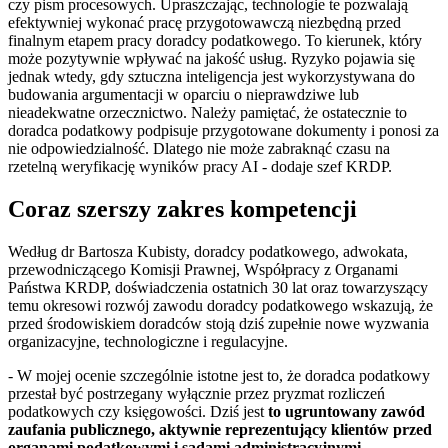
czy pism procesowych. Upraszczając, technologie te pozwalają
efektywniej wykonać pracę przygotowawczą niezbędną przed
finalnym etapem pracy doradcy podatkowego. To kierunek, który
może pozytywnie wpływać na jakość usług. Ryzyko pojawia się
jednak wtedy, gdy sztuczna inteligencja jest wykorzystywana do
budowania argumentacji w oparciu o nieprawdziwe lub
nieadekwatne orzecznictwo. Należy pamiętać, że ostatecznie to
doradca podatkowy podpisuje przygotowane dokumenty i ponosi za
nie odpowiedzialność. Dlatego nie może zabraknąć czasu na
rzetelną weryfikację wyników pracy AI - dodaje szef KRDP.
Coraz szerszy zakres kompetencji
Według dr Bartosza Kubisty, doradcy podatkowego, adwokata,
przewodniczącego Komisji Prawnej, Współpracy z Organami
Państwa KRDP, doświadczenia ostatnich 30 lat oraz towarzyszący
temu okresowi rozwój zawodu doradcy podatkowego wskazują, że
przed środowiskiem doradców stoją dziś zupełnie nowe wyzwania
organizacyjne, technologiczne i regulacyjne.
- W mojej ocenie szczególnie istotne jest to, że doradca podatkowy
przestał być postrzegany wyłącznie przez pryzmat rozliczeń
podatkowych czy księgowości. Dziś jest
to ugruntowany zawód
zaufania publicznego, aktywnie reprezentujący klientów przed
organami podatkowymi i sądami administracyjnymi,