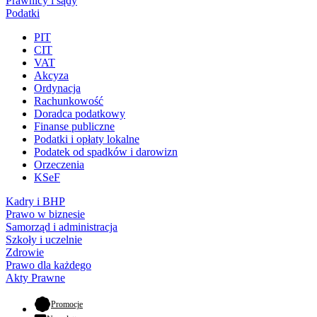
Prawnicy i sądy
Podatki
PIT
CIT
VAT
Akcyza
Ordynacja
Rachunkowość
Doradca podatkowy
Finanse publiczne
Podatki i opłaty lokalne
Podatek od spadków i darowizn
Orzeczenia
KSeF
Kadry i BHP
Prawo w biznesie
Samorząd i administracja
Szkoły i uczelnie
Zdrowie
Prawo dla każdego
Akty Prawne
- otwiera się w nowej karcie
Promocje