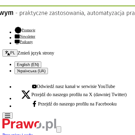
- otwiera się w nowej karcie
Promocje
Newsletter
Podcasty
Zmień język - bieżący:
Zmień język strony
PL
English (EN)
Українська (UA)
Odwiedź nasz kanał w serwisie YouTube
Youtube - otwiera się w nowej karcie
Przejdź do naszego profilu na X (dawniej Twitter)
X - otwiera się w nowej karcie
Przejdź do naszego profilu na Facebooku
Facebook - otwiera się w nowej karcie