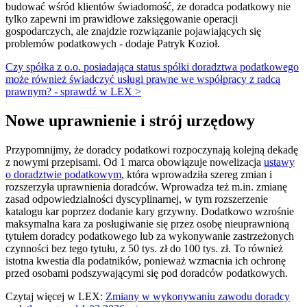
budować wśród klientów świadomość, że doradca podatkowy nie
tylko zapewni im prawidłowe zaksięgowanie operacji
gospodarczych, ale znajdzie rozwiązanie pojawiających się
problemów podatkowych - dodaje Patryk Kozioł.
Czy spółka z o.o. posiadająca status spółki doradztwa podatkowego
może również świadczyć usługi prawne we współpracy z radcą
prawnym? - sprawdź w LEX >
Nowe uprawnienie i strój urzędowy
Przypomnijmy, że doradcy podatkowi rozpoczynają kolejną dekadę
z nowymi przepisami. Od 1 marca obowiązuje nowelizacja
ustawy
o doradztwie podatkowym
, która wprowadziła szereg zmian i
rozszerzyła uprawnienia doradców. Wprowadza też m.in. zmianę
zasad odpowiedzialności dyscyplinarnej, w tym rozszerzenie
katalogu kar poprzez dodanie kary grzywny. Dodatkowo wzrośnie
maksymalna kara za posługiwanie się przez osobę nieuprawnioną
tytułem doradcy podatkowego lub za wykonywanie zastrzeżonych
czynności bez tego tytułu, z 50 tys. zł do 100 tys. zł. To również
istotna kwestia dla podatników, ponieważ wzmacnia ich ochronę
przed osobami podszywającymi się pod doradców podatkowych.
Czytaj więcej w LEX:
Zmiany w wykonywaniu zawodu doradcy