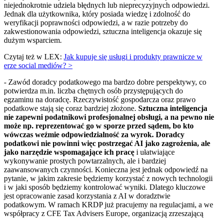
niejednokrotnie udziela błędnych lub nieprecyzyjnych odpowiedzi.
Jednak dla użytkownika, który posiada wiedzę i zdolność do
weryfikacji poprawności odpowiedzi, a w razie potrzeby do
zakwestionowania odpowiedzi, sztuczna inteligencja okazuje się
dużym wsparciem.
Czytaj też w LEX:
Jak kupuje się usługi i produkty prawnicze w
erze social mediów? >
- Zawód doradcy podatkowego ma bardzo dobre perspektywy, co
potwierdza m.in. liczba chętnych osób przystępujących do
egzaminu na doradcę. Rzeczywistość gospodarcza oraz prawo
podatkowe stają się coraz bardziej złożone.
Sztuczna inteligencja
nie zapewni podatnikowi profesjonalnej obsługi, a na pewno nie
może np. reprezentować go w sporze przed sądem, bo kto
wówczas weźmie odpowiedzialność za wyrok. Doradcy
podatkowi nie powinni więc postrzegać AI jako zagrożenia, ale
jako narzędzie wspomagające ich pracę
i ułatwiające
wykonywanie prostych powtarzalnych, ale i bardziej
zaawansowanych czynności. Konieczna jest jednak odpowiedź na
pytanie, w jakim zakresie będziemy korzystać z nowych technologii
i w jaki sposób będziemy kontrolować wyniki. Dlatego kluczowe
jest opracowanie zasad korzystania z AI w doradztwie
podatkowym. W ramach KRDP już pracujemy na regulacjami, a we
współpracy z CFE Tax Advisers Europe, organizacją zrzeszającą