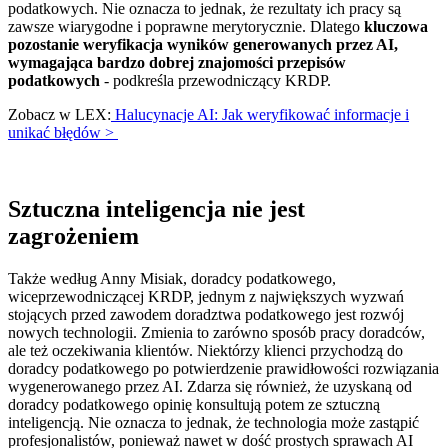
podatkowych. Nie oznacza to jednak, że rezultaty ich pracy są
zawsze wiarygodne i poprawne merytorycznie. Dlatego
kluczowa
pozostanie weryfikacja wyników generowanych przez AI,
wymagająca bardzo dobrej znajomości przepisów
podatkowych
- podkreśla przewodniczący KRDP.
Zobacz w LEX:
Halucynacje AI: Jak weryfikować informacje i
unikać błędów >
Sztuczna inteligencja nie jest
zagrożeniem
Także według Anny Misiak, doradcy podatkowego,
wiceprzewodniczącej KRDP, jednym z największych wyzwań
stojących przed zawodem doradztwa podatkowego jest rozwój
nowych technologii. Zmienia to zarówno sposób pracy doradców,
ale też oczekiwania klientów. Niektórzy klienci przychodzą do
doradcy podatkowego po potwierdzenie prawidłowości rozwiązania
wygenerowanego przez AI. Zdarza się również, że uzyskaną od
doradcy podatkowego opinię konsultują potem ze sztuczną
inteligencją. Nie oznacza to jednak, że technologia może zastąpić
profesjonalistów, ponieważ nawet w dość prostych sprawach AI