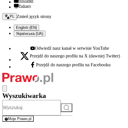
Newsletter
Podcasty
Zmień język - bieżący:
Zmień język strony
PL
English (EN)
Українська (UA)
Odwiedź nasz kanał w serwisie YouTube
Youtube - otwiera się w nowej karcie
Przejdź do naszego profilu na X (dawniej Twitter)
X - otwiera się w nowej karcie
Przejdź do naszego profilu na Facebooku
Facebook - otwiera się w nowej karcie
Wyszukiwarka
Szukaj
Moje Prawo.pl
- rejestracja i logowanie do serwisu