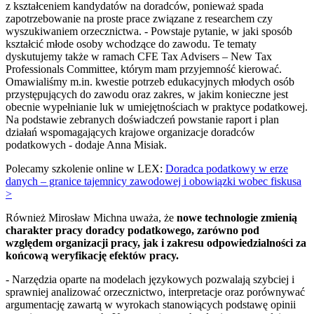
z kształceniem kandydatów na doradców, ponieważ spada
zapotrzebowanie na proste prace związane z researchem czy
wyszukiwaniem orzecznictwa. - Powstaje pytanie, w jaki sposób
kształcić młode osoby wchodzące do zawodu. Te tematy
dyskutujemy także w ramach CFE Tax Advisers – New Tax
Professionals Committee, którym mam przyjemność kierować.
Omawialiśmy m.in. kwestie potrzeb edukacyjnych młodych osób
przystępujących do zawodu oraz zakres, w jakim konieczne jest
obecnie wypełnianie luk w umiejętnościach w praktyce podatkowej.
Na podstawie zebranych doświadczeń powstanie raport i plan
działań wspomagających krajowe organizacje doradców
podatkowych - dodaje Anna Misiak.
Polecamy szkolenie online w LEX:
Doradca podatkowy w erze
danych – granice tajemnicy zawodowej i obowiązki wobec fiskusa
>
Również Mirosław Michna uważa, że
nowe technologie zmienią
charakter pracy doradcy podatkowego, zarówno pod
względem organizacji pracy, jak i zakresu odpowiedzialności za
końcową weryfikację efektów pracy.
- Narzędzia oparte na modelach językowych pozwalają szybciej i
sprawniej analizować orzecznictwo, interpretacje oraz porównywać
argumentację zawartą w wyrokach stanowiących podstawę opinii