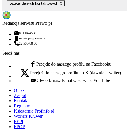
Szukaj danych kontaktowych
Redakcja serwisu Prawo.pl
801 04 45 45
Numer telefonu:
redakcja@prawo.pl
Adres email:
22 535 88 00
Numer telefonu:
Śledź nas
Przejdź do naszego profilu na Facebooku
facebook - otwiera się w nowej karcie
Przejdź do naszego profilu na X (dawniej Twitter)
x - otwiera się w nowej karcie
Odwiedź nasz kanał w serwisie YouTube
youtube - otwiera się w nowej karcie
O nas
Zespół
Kontakt
Regulamin
Księgarnia Profinfo.pl
Wolters Kluwer
FEPI
FPOP