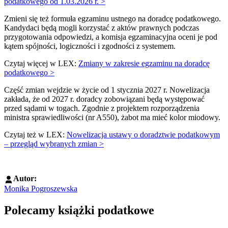
podatkowego od 1.03.2026 r. >
Zmieni się też formuła egzaminu ustnego na doradcę podatkowego.
Kandydaci będą mogli korzystać z aktów prawnych podczas
przygotowania odpowiedzi, a komisja egzaminacyjna oceni je pod
kątem spójności, logiczności i zgodności z systemem.
Czytaj więcej w LEX:
Zmiany w zakresie egzaminu na doradcę
podatkowego >
Część zmian wejdzie w życie od 1 stycznia 2027 r. Nowelizacja
zakłada, że od 2027 r. doradcy zobowiązani będą występować
przed sądami w togach. Zgodnie z projektem rozporządzenia
ministra sprawiedliwości (nr A550), żabot ma mieć kolor miodowy.
Czytaj też w LEX:
Nowelizacja ustawy o doradztwie podatkowym
– przegląd wybranych zmian >
Autor:
Monika Pogroszewska
Polecamy książki podatkowe