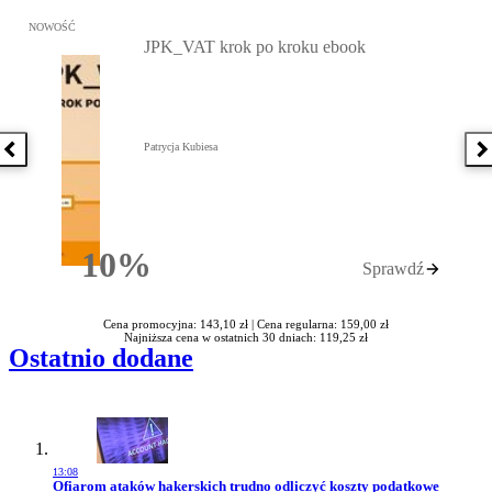
Przejdź do: JPK_VAT krok po kroku ebook, Patrycja Kubiesa - otw
NOWOŚĆ
JPK_VAT krok po kroku ebook
Patrycja Kubiesa
Poprzednia książka
N
10%
Sprawdź
Rabatu
Cena promocyjna: 143,10 zł |
Cena regularna: 159,00 zł
Najniższa cena w ostatnich 30 dniach: 119,25 zł
Ostatnio dodane
13:08
Przejdź do artykułu:
Ofiarom ataków hakerskich trudno odliczyć koszty podatkowe