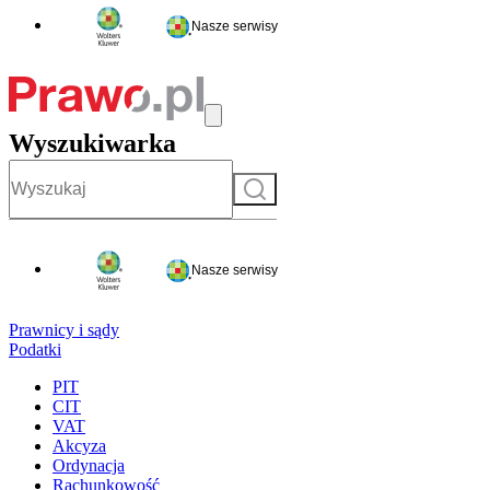
Nasze serwisy
Wyszukiwarka
Szukaj
Nasze serwisy
Prawnicy i sądy
Podatki
PIT
CIT
VAT
Akcyza
Ordynacja
Rachunkowość