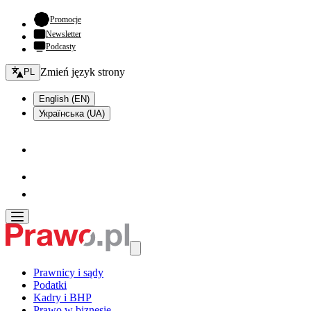
- otwiera się w nowej karcie
Promocje
Newsletter
Podcasty
Zmień język - bieżący:
Zmień język strony
PL
English (EN)
Українська (UA)
Prawnicy i sądy
Podatki
Kadry i BHP
Prawo w biznesie