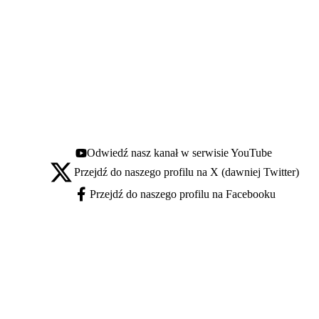
Odwiedź nasz kanał w serwisie YouTube
Youtube - otwiera się w nowej karcie
Przejdź do naszego profilu na X (dawniej Twitter)
X - otwiera się w nowej karcie
Przejdź do naszego profilu na Facebooku
Facebook - otwiera się w nowej karcie