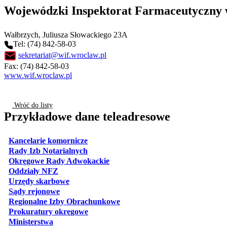
Wojewódzki Inspektorat Farmaceutyczny
Wałbrzych
, Juliusza Słowackiego 23A
Tel: (74) 842-58-03
sekretariat@wif.wroclaw.pl
Fax: (74) 842-58-03
www.wif.wroclaw.pl
Wróć do listy
Przykładowe dane teleadresowe
otwiera się w nowej karcie
Kancelarie komornicze
otwiera się w nowej karcie
Rady Izb Notarialnych
otwiera się w nowej karcie
Okręgowe Rady Adwokackie
otwiera się w nowej karcie
Oddziały NFZ
otwiera się w nowej karcie
Urzędy skarbowe
otwiera się w nowej karcie
Sądy rejonowe
otwiera się w nowej karcie
Regionalne Izby Obrachunkowe
otwiera się w nowej karcie
Prokuratury okręgowe
otwiera się w nowej karcie
Ministerstwa