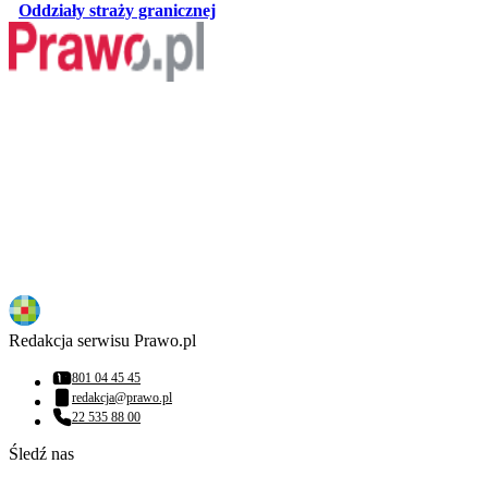
otwiera się w nowej karcie
Oddziały straży granicznej
Redakcja serwisu Prawo.pl
801 04 45 45
Numer telefonu:
redakcja@prawo.pl
Adres email:
22 535 88 00
Numer telefonu:
Śledź nas