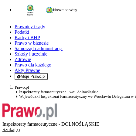
Nasze serwisy
Prawnicy i sądy
Podatki
Kadry i BHP
Prawo w biznesie
Samorząd i administracja
Szkoły i uczelnie
Zdrowie
Prawo dla każdego
Akty Prawne
Moje Prawo.pl
- rejestracja i logowanie do serwisu
Prawo.pl
Inspektoraty farmaceutyczne - woj. dolnośląskie
Wojewódzki Inspektorat Farmaceutyczny we Wrocławiu Delegatura w 
Inspektoraty farmaceutyczne - DOLNOŚLĄSKIE
Szukaj