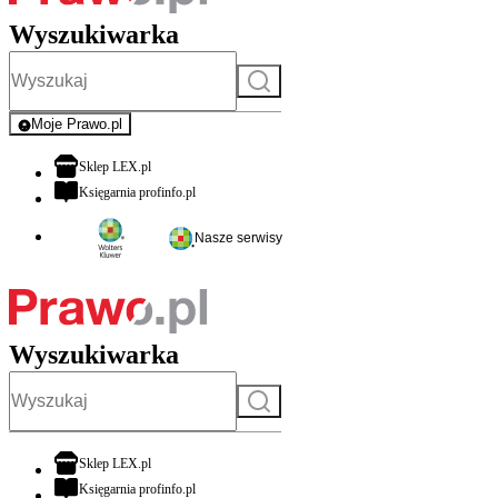
Wyszukiwarka
Szukaj
Moje Prawo.pl
- rejestracja i logowanie do serwisu
otwiera się w nowej karcie
Sklep LEX.pl
otwiera się w nowej karcie
Księgarnia profinfo.pl
Nasze serwisy
Wyszukiwarka
Szukaj
otwiera się w nowej karcie
Sklep LEX.pl
otwiera się w nowej karcie
Księgarnia profinfo.pl