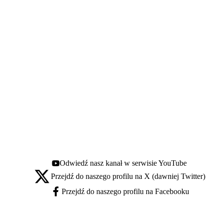
Odwiedź nasz kanał w serwisie YouTube
Youtube - otwiera się w nowej karcie
Przejdź do naszego profilu na X (dawniej Twitter)
X - otwiera się w nowej karcie
Przejdź do naszego profilu na Facebooku
Facebook - otwiera się w nowej karcie