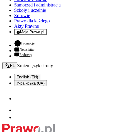
Samorząd i administracja
Szkoły i uczelnie
Zdrowie
Prawo dla każdego
Akty Prawne
Moje Prawo.pl
- rejestracja i logowanie do serwisu
- otwiera się w nowej karcie
Promocje
Newsletter
Podcasty
Zmień język - bieżący:
Zmień język strony
PL
English (EN)
Українська (UA)