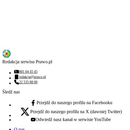
Redakcja serwisu Prawo.pl
801 04 45 45
Numer telefonu:
redakcja@prawo.pl
Adres email:
22 535 88 00
Numer telefonu:
Śledź nas
Przejdź do naszego profilu na Facebooku
facebook - otwiera się w nowej karcie
Przejdź do naszego profilu na X (dawniej Twitter)
x - otwiera się w nowej karcie
Odwiedź nasz kanał w serwisie YouTube
youtube - otwiera się w nowej karcie
O nas