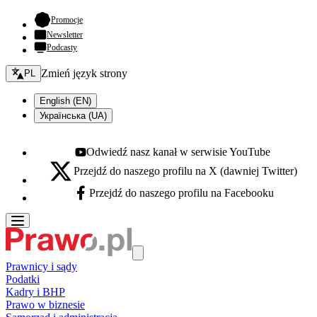
- otwiera się w nowej karcie
Promocje
Newsletter
Podcasty
Zmień język - bieżący:
Zmień język strony
PL
English (EN)
Українська (UA)
Odwiedź nasz kanał w serwisie YouTube
Youtube - otwiera się w nowej karcie
Przejdź do naszego profilu na X (dawniej Twitter)
X - otwiera się w nowej karcie
Przejdź do naszego profilu na Facebooku
Facebook - otwiera się w nowej karcie
Prawnicy i sądy
Podatki
Kadry i BHP
Prawo w biznesie