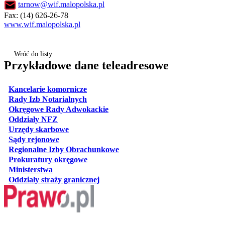
tarnow@wif.malopolska.pl
Fax: (14) 626-26-78
www.wif.malopolska.pl
Wróć do listy
Przykładowe dane teleadresowe
otwiera się w nowej karcie
Kancelarie komornicze
otwiera się w nowej karcie
Rady Izb Notarialnych
otwiera się w nowej karcie
Okręgowe Rady Adwokackie
otwiera się w nowej karcie
Oddziały NFZ
otwiera się w nowej karcie
Urzędy skarbowe
otwiera się w nowej karcie
Sądy rejonowe
otwiera się w nowej karcie
Regionalne Izby Obrachunkowe
otwiera się w nowej karcie
Prokuratury okręgowe
otwiera się w nowej karcie
Ministerstwa
otwiera się w nowej karcie
Oddziały straży granicznej