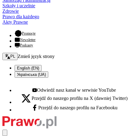
Samorząd i administracja
Szkoły i uczelnie
Zdrowie
Prawo dla każdego
Akty Prawne
- otwiera się w nowej karcie
Promocje
Newsletter
Podcasty
Zmień język - bieżący:
Zmień język strony
PL
English (EN)
Українська (UA)
Odwiedź nasz kanał w serwisie YouTube
Youtube - otwiera się w nowej karcie
Przejdź do naszego profilu na X (dawniej Twitter)
X - otwiera się w nowej karcie
Przejdź do naszego profilu na Facebooku
Facebook - otwiera się w nowej karcie