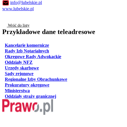
info@lubelskie.pl
www.lubelskie.pl
Wróć do listy
Przykładowe dane teleadresowe
otwiera się w nowej karcie
Kancelarie komornicze
otwiera się w nowej karcie
Rady Izb Notarialnych
otwiera się w nowej karcie
Okręgowe Rady Adwokackie
otwiera się w nowej karcie
Oddziały NFZ
otwiera się w nowej karcie
Urzędy skarbowe
otwiera się w nowej karcie
Sądy rejonowe
otwiera się w nowej karcie
Regionalne Izby Obrachunkowe
otwiera się w nowej karcie
Prokuratury okręgowe
otwiera się w nowej karcie
Ministerstwa
otwiera się w nowej karcie
Oddziały straży granicznej