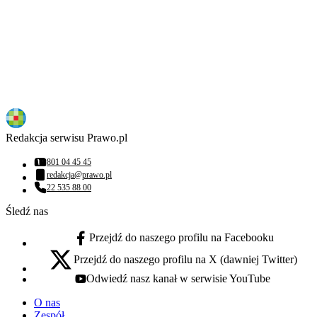
Redakcja serwisu Prawo.pl
801 04 45 45
Numer telefonu:
redakcja@prawo.pl
Adres email:
22 535 88 00
Numer telefonu:
Śledź nas
Przejdź do naszego profilu na Facebooku
facebook - otwiera się w nowej karcie
Przejdź do naszego profilu na X (dawniej Twitter)
x - otwiera się w nowej karcie
Odwiedź nasz kanał w serwisie YouTube
youtube - otwiera się w nowej karcie
O nas
Zespół