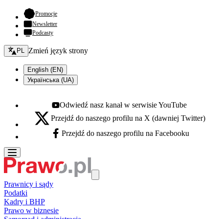
- otwiera się w nowej karcie
Promocje
Newsletter
Podcasty
Zmień język - bieżący:
Zmień język strony
PL
English (EN)
Українська (UA)
Odwiedź nasz kanał w serwisie YouTube
Youtube - otwiera się w nowej karcie
Przejdź do naszego profilu na X (dawniej Twitter)
X - otwiera się w nowej karcie
Przejdź do naszego profilu na Facebooku
Facebook - otwiera się w nowej karcie
Prawnicy i sądy
Podatki
Kadry i BHP
Prawo w biznesie