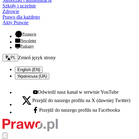
Samorząd i administracja
Szkoły i uczelnie
Zdrowie
Prawo dla każdego
Akty Prawne
- otwiera się w nowej karcie
Promocje
Newsletter
Podcasty
Zmień język - bieżący:
Zmień język strony
PL
English (EN)
Українська (UA)
Odwiedź nasz kanał w serwisie YouTube
Youtube - otwiera się w nowej karcie
Przejdź do naszego profilu na X (dawniej Twitter)
X - otwiera się w nowej karcie
Przejdź do naszego profilu na Facebooku
Facebook - otwiera się w nowej karcie