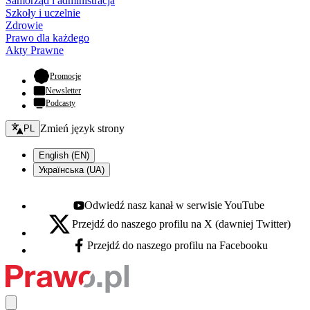
Samorząd i administracja
Szkoły i uczelnie
Zdrowie
Prawo dla każdego
Akty Prawne
- otwiera się w nowej karcie
Promocje
Newsletter
Podcasty
Zmień język - bieżący:
Zmień język strony
PL
English (EN)
Українська (UA)
Odwiedź nasz kanał w serwisie YouTube
Youtube - otwiera się w nowej karcie
Przejdź do naszego profilu na X (dawniej Twitter)
X - otwiera się w nowej karcie
Przejdź do naszego profilu na Facebooku
Facebook - otwiera się w nowej karcie