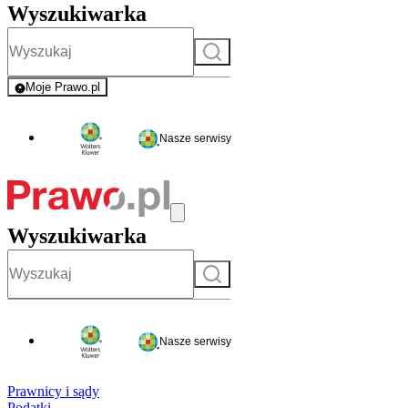
Wyszukiwarka
Szukaj
Moje Prawo.pl
- rejestracja i logowanie do serwisu
Nasze serwisy
Wyszukiwarka
Szukaj
Nasze serwisy
Prawnicy i sądy
Podatki