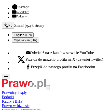
- otwiera się w nowej karcie
Promocje
Newsletter
Podcasty
Zmień język - bieżący:
Zmień język strony
PL
English (EN)
Українська (UA)
Odwiedź nasz kanał w serwisie YouTube
Youtube - otwiera się w nowej karcie
Przejdź do naszego profilu na X (dawniej Twitter)
X - otwiera się w nowej karcie
Przejdź do naszego profilu na Facebooku
Facebook - otwiera się w nowej karcie
Prawnicy i sądy
Podatki
Kadry i BHP
Prawo w biznesie