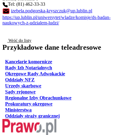
Tel: (81) 462-33-33
izebela.podgorska-kryszczuk@up.lublin.pl
https://up.lublin.pl/uniwersytet/wladze/komisje/ds-badan-
naukowych-z-udzialem-ludzi/
Wróć do listy
Przykładowe dane teleadresowe
otwiera się w nowej karcie
Kancelarie komornicze
otwiera się w nowej karcie
Rady Izb Notarialnych
otwiera się w nowej karcie
Okręgowe Rady Adwokackie
otwiera się w nowej karcie
Oddziały NFZ
otwiera się w nowej karcie
Urzędy skarbowe
otwiera się w nowej karcie
Sądy rejonowe
otwiera się w nowej karcie
Regionalne Izby Obrachunkowe
otwiera się w nowej karcie
Prokuratury okręgowe
otwiera się w nowej karcie
Ministerstwa
otwiera się w nowej karcie
Oddziały straży granicznej