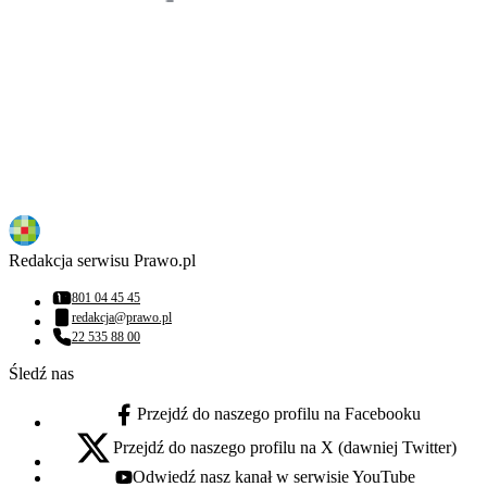
Redakcja serwisu Prawo.pl
801 04 45 45
Numer telefonu:
redakcja@prawo.pl
Adres email:
22 535 88 00
Numer telefonu:
Śledź nas
Przejdź do naszego profilu na Facebooku
facebook - otwiera się w nowej karcie
Przejdź do naszego profilu na X (dawniej Twitter)
x - otwiera się w nowej karcie
Odwiedź nasz kanał w serwisie YouTube
youtube - otwiera się w nowej karcie