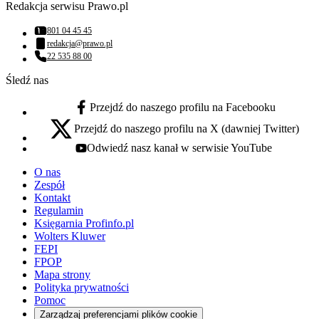
Redakcja serwisu Prawo.pl
801 04 45 45
Numer telefonu:
redakcja@prawo.pl
Adres email:
22 535 88 00
Numer telefonu:
Śledź nas
Przejdź do naszego profilu na Facebooku
facebook - otwiera się w nowej karcie
Przejdź do naszego profilu na X (dawniej Twitter)
x - otwiera się w nowej karcie
Odwiedź nasz kanał w serwisie YouTube
youtube - otwiera się w nowej karcie
O nas
Zespół
Kontakt
Regulamin
Księgarnia Profinfo.pl
Wolters Kluwer
FEPI
FPOP
Mapa strony
Polityka prywatności
Pomoc
Zarządzaj preferencjami plików cookie