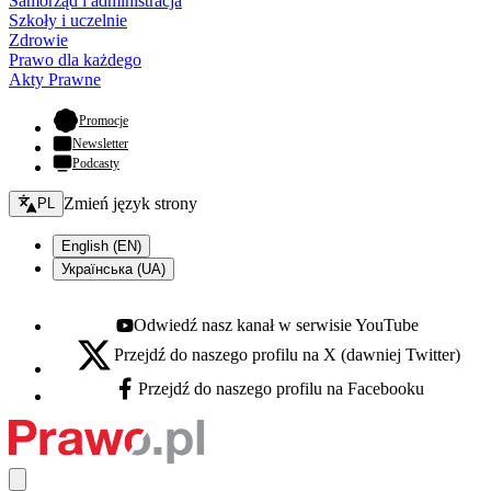
Samorząd i administracja
Szkoły i uczelnie
Zdrowie
Prawo dla każdego
Akty Prawne
- otwiera się w nowej karcie
Promocje
Newsletter
Podcasty
Zmień język - bieżący:
Zmień język strony
PL
English (EN)
Українська (UA)
Odwiedź nasz kanał w serwisie YouTube
Youtube - otwiera się w nowej karcie
Przejdź do naszego profilu na X (dawniej Twitter)
X - otwiera się w nowej karcie
Przejdź do naszego profilu na Facebooku
Facebook - otwiera się w nowej karcie