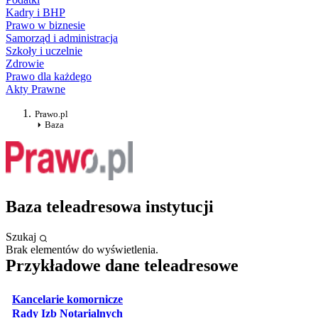
Kadry i BHP
Prawo w biznesie
Samorząd i administracja
Szkoły i uczelnie
Zdrowie
Prawo dla każdego
Akty Prawne
Prawo.pl
Baza
Baza teleadresowa instytucji
Szukaj
Brak elementów do wyświetlenia.
Przykładowe dane teleadresowe
otwiera się w nowej karcie
Kancelarie komornicze
otwiera się w nowej karcie
Rady Izb Notarialnych