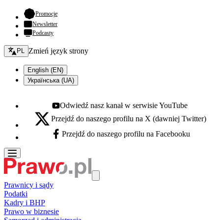
- otwiera się w nowej karcie
Promocje
Newsletter
Podcasty
Zmień język - bieżący:
Zmień język strony
PL
English (EN)
Українська (UA)
Odwiedź nasz kanał w serwisie YouTube
Youtube - otwiera się w nowej karcie
Przejdź do naszego profilu na X (dawniej Twitter)
X - otwiera się w nowej karcie
Przejdź do naszego profilu na Facebooku
Facebook - otwiera się w nowej karcie
Prawnicy i sądy
Podatki
Kadry i BHP
Prawo w biznesie