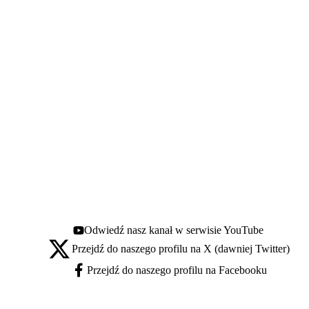
Odwiedź nasz kanał w serwisie YouTube
Youtube - otwiera się w nowej karcie
Przejdź do naszego profilu na X (dawniej Twitter)
X - otwiera się w nowej karcie
Przejdź do naszego profilu na Facebooku
Facebook - otwiera się w nowej karcie