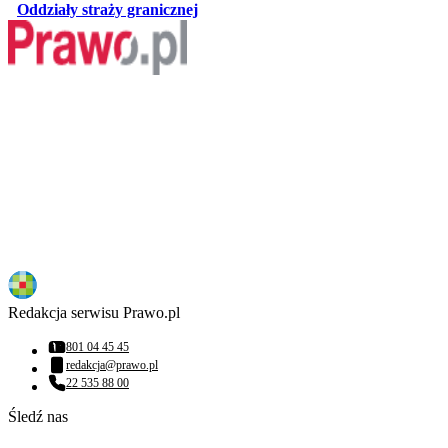
otwiera się w nowej karcie
Oddziały straży granicznej
Redakcja serwisu Prawo.pl
801 04 45 45
Numer telefonu:
redakcja@prawo.pl
Adres email:
22 535 88 00
Numer telefonu:
Śledź nas