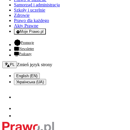
Samorząd i administracja
Szkoły i uczelnie
Zdrowie
Prawo dla każdego
Akty Prawne
Moje Prawo.pl
- rejestracja i logowanie do serwisu
- otwiera się w nowej karcie
Promocje
Newsletter
Podcasty
Zmień język - bieżący:
Zmień język strony
PL
English (EN)
Українська (UA)