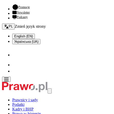
- otwiera się w nowej karcie
Promocje
Newsletter
Podcasty
Zmień język - bieżący:
Zmień język strony
PL
English (EN)
Українська (UA)
Prawnicy i sądy
Podatki
Kadry i BHP
Prawo w biznesie