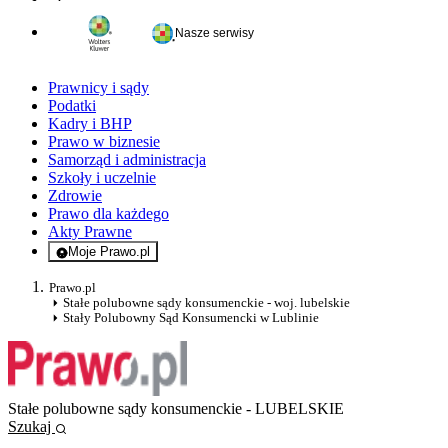
Nasze serwisy
Prawnicy i sądy
Podatki
Kadry i BHP
Prawo w biznesie
Samorząd i administracja
Szkoły i uczelnie
Zdrowie
Prawo dla każdego
Akty Prawne
Moje Prawo.pl
- rejestracja i logowanie do serwisu
Prawo.pl
Stałe polubowne sądy konsumenckie - woj. lubelskie
Stały Polubowny Sąd Konsumencki w Lublinie
Stałe polubowne sądy konsumenckie - LUBELSKIE
Szukaj