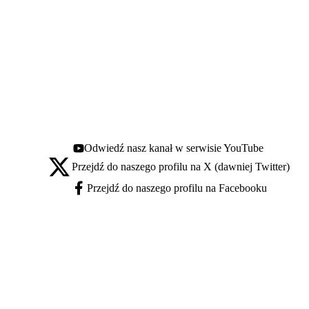
Odwiedź nasz kanał w serwisie YouTube
Youtube - otwiera się w nowej karcie
Przejdź do naszego profilu na X (dawniej Twitter)
X - otwiera się w nowej karcie
Przejdź do naszego profilu na Facebooku
Facebook - otwiera się w nowej karcie