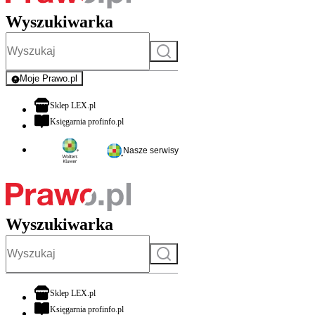
Wyszukiwarka
Szukaj
Moje Prawo.pl
- rejestracja i logowanie do serwisu
otwiera się w nowej karcie
Sklep LEX.pl
otwiera się w nowej karcie
Księgarnia profinfo.pl
Nasze serwisy
Wyszukiwarka
Szukaj
otwiera się w nowej karcie
Sklep LEX.pl
otwiera się w nowej karcie
Księgarnia profinfo.pl