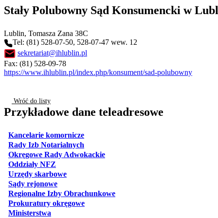
Stały Polubowny Sąd Konsumencki w Lubl
Lublin
, Tomasza Zana 38C
Tel: (81) 528-07-50, 528-07-47 wew. 12
sekretariat@ihlublin.pl
Fax: (81) 528-09-78
https://www.ihlublin.pl/index.php/konsument/sad-polubowny
Wróć do listy
Przykładowe dane teleadresowe
otwiera się w nowej karcie
Kancelarie komornicze
otwiera się w nowej karcie
Rady Izb Notarialnych
otwiera się w nowej karcie
Okręgowe Rady Adwokackie
otwiera się w nowej karcie
Oddziały NFZ
otwiera się w nowej karcie
Urzędy skarbowe
otwiera się w nowej karcie
Sądy rejonowe
otwiera się w nowej karcie
Regionalne Izby Obrachunkowe
otwiera się w nowej karcie
Prokuratury okręgowe
otwiera się w nowej karcie
Ministerstwa