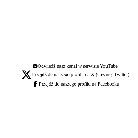
Odwiedź nasz kanał w serwisie YouTube
Youtube - otwiera się w nowej karcie
Przejdź do naszego profilu na X (dawniej Twitter)
X - otwiera się w nowej karcie
Przejdź do naszego profilu na Facebooku
Facebook - otwiera się w nowej karcie