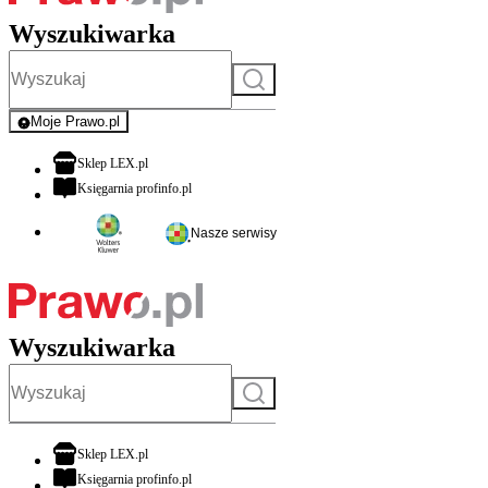
Wyszukiwarka
Szukaj
Moje Prawo.pl
- rejestracja i logowanie do serwisu
otwiera się w nowej karcie
Sklep LEX.pl
otwiera się w nowej karcie
Księgarnia profinfo.pl
Nasze serwisy
Wyszukiwarka
Szukaj
otwiera się w nowej karcie
Sklep LEX.pl
otwiera się w nowej karcie
Księgarnia profinfo.pl