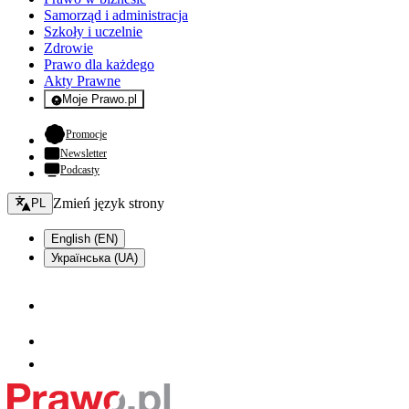
Samorząd i administracja
Szkoły i uczelnie
Zdrowie
Prawo dla każdego
Akty Prawne
Moje Prawo.pl
- rejestracja i logowanie do serwisu
- otwiera się w nowej karcie
Promocje
Newsletter
Podcasty
Zmień język - bieżący:
Zmień język strony
PL
English (EN)
Українська (UA)