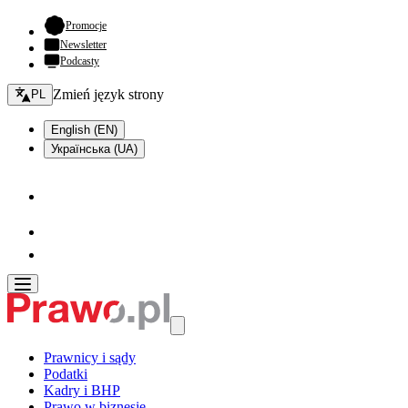
- otwiera się w nowej karcie
Promocje
Newsletter
Podcasty
Zmień język - bieżący:
Zmień język strony
PL
English (EN)
Українська (UA)
Prawnicy i sądy
Podatki
Kadry i BHP
Prawo w biznesie