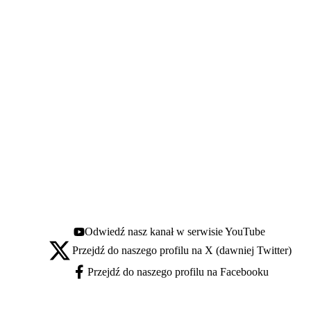
Odwiedź nasz kanał w serwisie YouTube
Youtube - otwiera się w nowej karcie
Przejdź do naszego profilu na X (dawniej Twitter)
X - otwiera się w nowej karcie
Przejdź do naszego profilu na Facebooku
Facebook - otwiera się w nowej karcie