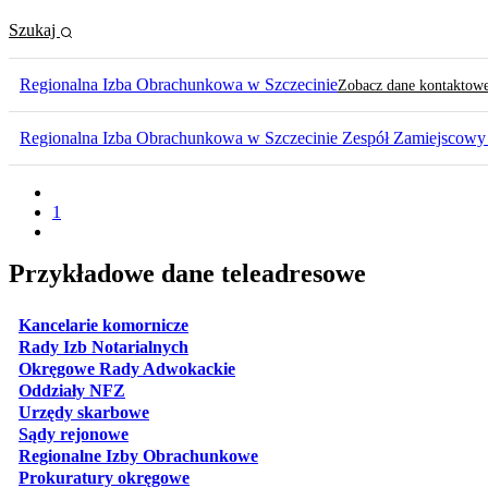
Szukaj
Regionalna Izba Obrachunkowa w Szczecinie
Zobacz dane kontaktow
Regionalna Izba Obrachunkowa w Szczecinie Zespół Zamiejscowy
1
Przykładowe dane teleadresowe
otwiera się w nowej karcie
Kancelarie komornicze
otwiera się w nowej karcie
Rady Izb Notarialnych
otwiera się w nowej karcie
Okręgowe Rady Adwokackie
otwiera się w nowej karcie
Oddziały NFZ
otwiera się w nowej karcie
Urzędy skarbowe
otwiera się w nowej karcie
Sądy rejonowe
otwiera się w nowej karcie
Regionalne Izby Obrachunkowe
otwiera się w nowej karcie
Prokuratury okręgowe