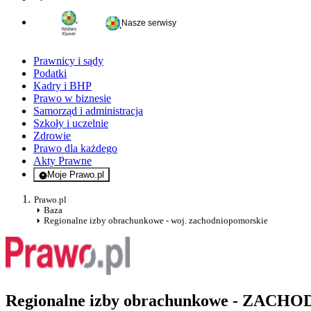
Nasze serwisy
Prawnicy i sądy
Podatki
Kadry i BHP
Prawo w biznesie
Samorząd i administracja
Szkoły i uczelnie
Zdrowie
Prawo dla każdego
Akty Prawne
Moje Prawo.pl
- rejestracja i logowanie do serwisu
Prawo.pl
Baza
Regionalne izby obrachunkowe - woj. zachodniopomorskie
Regionalne izby obrachunkowe - ZA