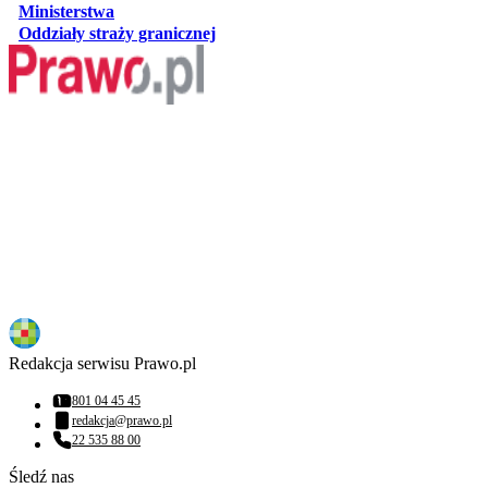
otwiera się w nowej karcie
Ministerstwa
otwiera się w nowej karcie
Oddziały straży granicznej
Redakcja serwisu Prawo.pl
801 04 45 45
Numer telefonu:
redakcja@prawo.pl
Adres email:
22 535 88 00
Numer telefonu:
Śledź nas