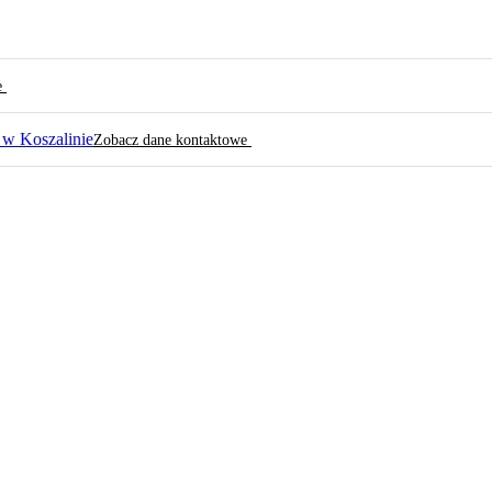
e
 w Koszalinie
Zobacz dane kontaktowe