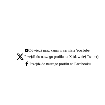
Odwiedź nasz kanał w serwisie YouTube
Youtube - otwiera się w nowej karcie
Przejdź do naszego profilu na X (dawniej Twitter)
X - otwiera się w nowej karcie
Przejdź do naszego profilu na Facebooku
Facebook - otwiera się w nowej karcie