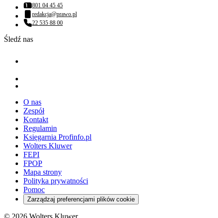
801 04 45 45
Numer telefonu:
redakcja@prawo.pl
Adres email:
22 535 88 00
Numer telefonu:
Śledź nas
O nas
Zespół
Kontakt
Regulamin
Księgarnia Profinfo.pl
Wolters Kluwer
FEPI
FPOP
Mapa strony
Polityka prywatności
Pomoc
Zarządzaj preferencjami plików cookie
© 2026 Wolters Kluwer