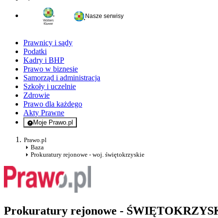
Nasze serwisy
Prawnicy i sądy
Podatki
Kadry i BHP
Prawo w biznesie
Samorząd i administracja
Szkoły i uczelnie
Zdrowie
Prawo dla każdego
Akty Prawne
Moje Prawo.pl
- rejestracja i logowanie do serwisu
Prawo.pl
Baza
Prokuratury rejonowe - woj. świętokrzyskie
Prokuratury rejonowe - ŚWIĘTOKRZYS