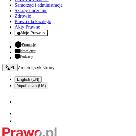
Samorząd i administracja
Szkoły i uczelnie
Zdrowie
Prawo dla każdego
Akty Prawne
Moje Prawo.pl
- rejestracja i logowanie do serwisu
- otwiera się w nowej karcie
Promocje
Newsletter
Podcasty
Zmień język - bieżący:
Zmień język strony
PL
English (EN)
Українська (UA)