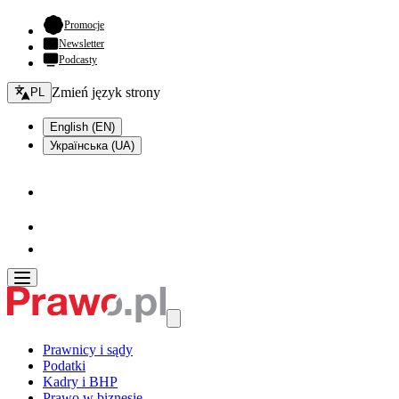
- otwiera się w nowej karcie
Promocje
Newsletter
Podcasty
Zmień język - bieżący:
Zmień język strony
PL
English (EN)
Українська (UA)
Prawnicy i sądy
Podatki
Kadry i BHP
Prawo w biznesie