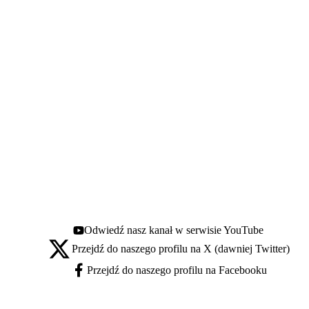
Odwiedź nasz kanał w serwisie YouTube
Youtube - otwiera się w nowej karcie
Przejdź do naszego profilu na X (dawniej Twitter)
X - otwiera się w nowej karcie
Przejdź do naszego profilu na Facebooku
Facebook - otwiera się w nowej karcie