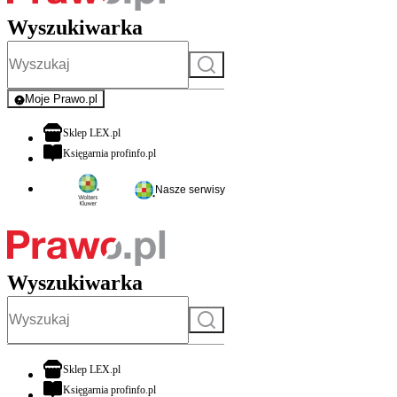
Wyszukiwarka
Szukaj
Moje Prawo.pl
- rejestracja i logowanie do serwisu
otwiera się w nowej karcie
Sklep LEX.pl
otwiera się w nowej karcie
Księgarnia profinfo.pl
Nasze serwisy
Wyszukiwarka
Szukaj
otwiera się w nowej karcie
Sklep LEX.pl
otwiera się w nowej karcie
Księgarnia profinfo.pl