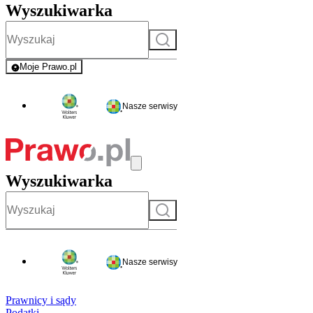
Wyszukiwarka
Szukaj
Moje Prawo.pl
- rejestracja i logowanie do serwisu
Nasze serwisy
Wyszukiwarka
Szukaj
Nasze serwisy
Prawnicy i sądy
Podatki