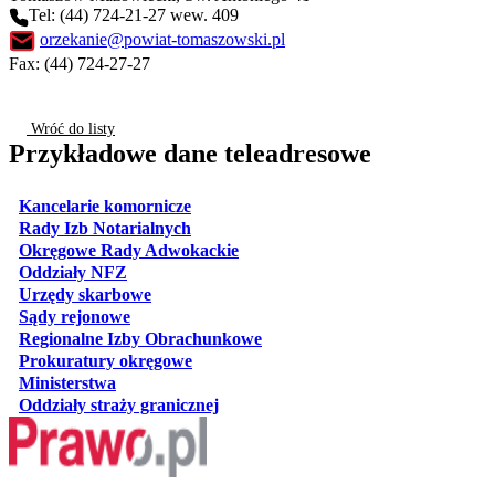
Tel: (44) 724-21-27 wew. 409
orzekanie@powiat-tomaszowski.pl
Fax: (44) 724-27-27
Wróć do listy
Przykładowe dane teleadresowe
otwiera się w nowej karcie
Kancelarie komornicze
otwiera się w nowej karcie
Rady Izb Notarialnych
otwiera się w nowej karcie
Okręgowe Rady Adwokackie
otwiera się w nowej karcie
Oddziały NFZ
otwiera się w nowej karcie
Urzędy skarbowe
otwiera się w nowej karcie
Sądy rejonowe
otwiera się w nowej karcie
Regionalne Izby Obrachunkowe
otwiera się w nowej karcie
Prokuratury okręgowe
otwiera się w nowej karcie
Ministerstwa
otwiera się w nowej karcie
Oddziały straży granicznej