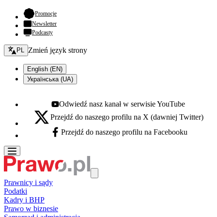
- otwiera się w nowej karcie
Promocje
Newsletter
Podcasty
Zmień język - bieżący:
Zmień język strony
PL
English (EN)
Українська (UA)
Odwiedź nasz kanał w serwisie YouTube
Youtube - otwiera się w nowej karcie
Przejdź do naszego profilu na X (dawniej Twitter)
X - otwiera się w nowej karcie
Przejdź do naszego profilu na Facebooku
Facebook - otwiera się w nowej karcie
Prawnicy i sądy
Podatki
Kadry i BHP
Prawo w biznesie