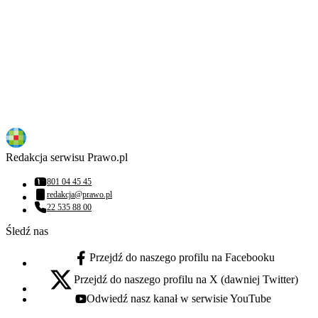
Redakcja serwisu Prawo.pl
801 04 45 45
Numer telefonu:
redakcja@prawo.pl
Adres email:
22 535 88 00
Numer telefonu:
Śledź nas
Przejdź do naszego profilu na Facebooku
facebook - otwiera się w nowej karcie
Przejdź do naszego profilu na X (dawniej Twitter)
x - otwiera się w nowej karcie
Odwiedź nasz kanał w serwisie YouTube
youtube - otwiera się w nowej karcie