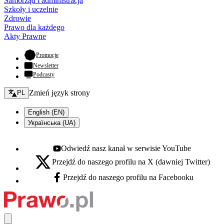
Samorząd i administracja
Szkoły i uczelnie
Zdrowie
Prawo dla każdego
Akty Prawne
- otwiera się w nowej karcie
Promocje
Newsletter
Podcasty
Zmień język - bieżący:
Zmień język strony
PL
English (EN)
Українська (UA)
Odwiedź nasz kanał w serwisie YouTube
Youtube - otwiera się w nowej karcie
Przejdź do naszego profilu na X (dawniej Twitter)
X - otwiera się w nowej karcie
Przejdź do naszego profilu na Facebooku
Facebook - otwiera się w nowej karcie