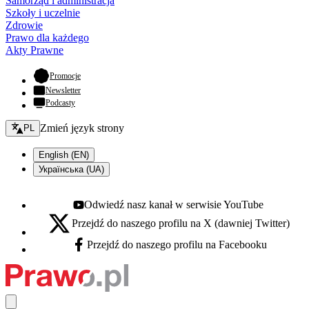
Samorząd i administracja
Szkoły i uczelnie
Zdrowie
Prawo dla każdego
Akty Prawne
- otwiera się w nowej karcie
Promocje
Newsletter
Podcasty
Zmień język - bieżący:
Zmień język strony
PL
English (EN)
Українська (UA)
Odwiedź nasz kanał w serwisie YouTube
Youtube - otwiera się w nowej karcie
Przejdź do naszego profilu na X (dawniej Twitter)
X - otwiera się w nowej karcie
Przejdź do naszego profilu na Facebooku
Facebook - otwiera się w nowej karcie