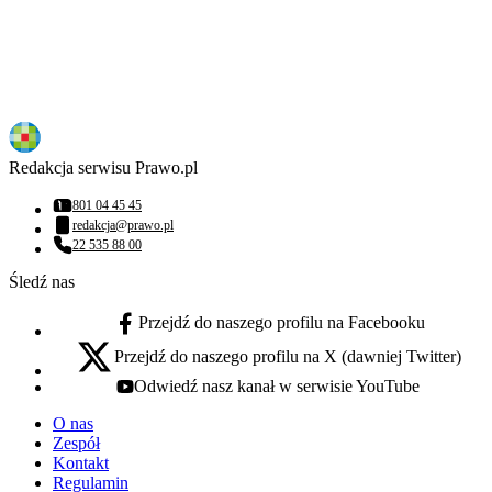
Redakcja serwisu Prawo.pl
801 04 45 45
Numer telefonu:
redakcja@prawo.pl
Adres email:
22 535 88 00
Numer telefonu:
Śledź nas
Przejdź do naszego profilu na Facebooku
facebook - otwiera się w nowej karcie
Przejdź do naszego profilu na X (dawniej Twitter)
x - otwiera się w nowej karcie
Odwiedź nasz kanał w serwisie YouTube
youtube - otwiera się w nowej karcie
O nas
Zespół
Kontakt
Regulamin