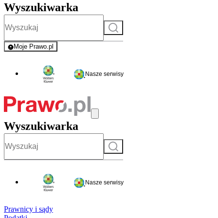
Wyszukiwarka
Szukaj
Moje Prawo.pl
- rejestracja i logowanie do serwisu
Nasze serwisy
Wyszukiwarka
Szukaj
Nasze serwisy
Prawnicy i sądy
Podatki