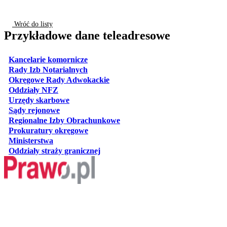
Wróć do listy
Przykładowe dane teleadresowe
otwiera się w nowej karcie
Kancelarie komornicze
otwiera się w nowej karcie
Rady Izb Notarialnych
otwiera się w nowej karcie
Okręgowe Rady Adwokackie
otwiera się w nowej karcie
Oddziały NFZ
otwiera się w nowej karcie
Urzędy skarbowe
otwiera się w nowej karcie
Sądy rejonowe
otwiera się w nowej karcie
Regionalne Izby Obrachunkowe
otwiera się w nowej karcie
Prokuratury okręgowe
otwiera się w nowej karcie
Ministerstwa
otwiera się w nowej karcie
Oddziały straży granicznej