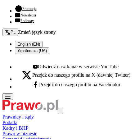
- otwiera się w nowej karcie
Promocje
Newsletter
Podcasty
Zmień język - bieżący:
Zmień język strony
PL
English (EN)
Українська (UA)
Odwiedź nasz kanał w serwisie YouTube
Youtube - otwiera się w nowej karcie
Przejdź do naszego profilu na X (dawniej Twitter)
X - otwiera się w nowej karcie
Przejdź do naszego profilu na Facebooku
Facebook - otwiera się w nowej karcie
Prawnicy i sądy
Podatki
Kadry i BHP
Prawo w biznesie