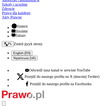
Samorząd i administracja
Szkoły i uczelnie
Zdrowie
Prawo dla każdego
Akty Prawne
- otwiera się w nowej karcie
Promocje
Newsletter
Podcasty
Zmień język - bieżący:
Zmień język strony
PL
English (EN)
Українська (UA)
Odwiedź nasz kanał w serwisie YouTube
Youtube - otwiera się w nowej karcie
Przejdź do naszego profilu na X (dawniej Twitter)
X - otwiera się w nowej karcie
Przejdź do naszego profilu na Facebooku
Facebook - otwiera się w nowej karcie