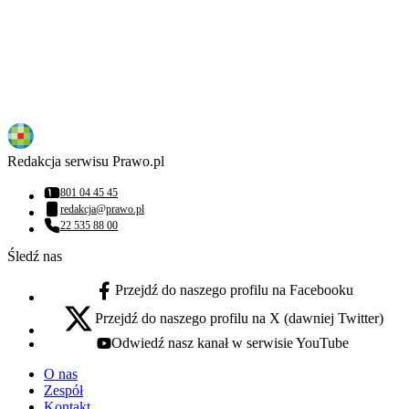
Redakcja serwisu Prawo.pl
801 04 45 45
Numer telefonu:
redakcja@prawo.pl
Adres email:
22 535 88 00
Numer telefonu:
Śledź nas
Przejdź do naszego profilu na Facebooku
facebook - otwiera się w nowej karcie
Przejdź do naszego profilu na X (dawniej Twitter)
x - otwiera się w nowej karcie
Odwiedź nasz kanał w serwisie YouTube
youtube - otwiera się w nowej karcie
O nas
Zespół
Kontakt