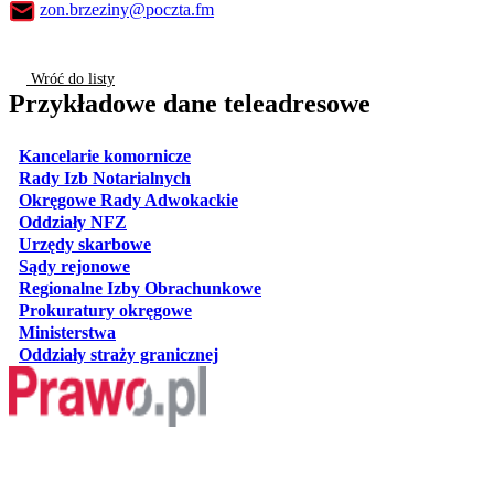
zon.brzeziny@poczta.fm
Wróć do listy
Przykładowe dane teleadresowe
otwiera się w nowej karcie
Kancelarie komornicze
otwiera się w nowej karcie
Rady Izb Notarialnych
otwiera się w nowej karcie
Okręgowe Rady Adwokackie
otwiera się w nowej karcie
Oddziały NFZ
otwiera się w nowej karcie
Urzędy skarbowe
otwiera się w nowej karcie
Sądy rejonowe
otwiera się w nowej karcie
Regionalne Izby Obrachunkowe
otwiera się w nowej karcie
Prokuratury okręgowe
otwiera się w nowej karcie
Ministerstwa
otwiera się w nowej karcie
Oddziały straży granicznej