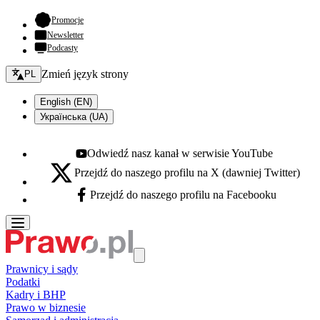
- otwiera się w nowej karcie
Promocje
Newsletter
Podcasty
Zmień język - bieżący:
Zmień język strony
PL
English (EN)
Українська (UA)
Odwiedź nasz kanał w serwisie YouTube
Youtube - otwiera się w nowej karcie
Przejdź do naszego profilu na X (dawniej Twitter)
X - otwiera się w nowej karcie
Przejdź do naszego profilu na Facebooku
Facebook - otwiera się w nowej karcie
Prawnicy i sądy
Podatki
Kadry i BHP
Prawo w biznesie