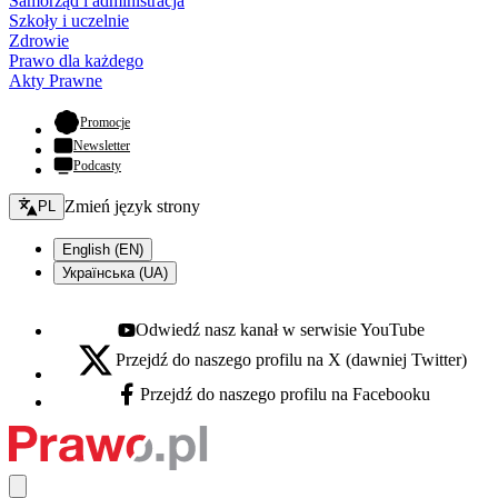
Samorząd i administracja
Szkoły i uczelnie
Zdrowie
Prawo dla każdego
Akty Prawne
- otwiera się w nowej karcie
Promocje
Newsletter
Podcasty
Zmień język - bieżący:
Zmień język strony
PL
English (EN)
Українська (UA)
Odwiedź nasz kanał w serwisie YouTube
Youtube - otwiera się w nowej karcie
Przejdź do naszego profilu na X (dawniej Twitter)
X - otwiera się w nowej karcie
Przejdź do naszego profilu na Facebooku
Facebook - otwiera się w nowej karcie