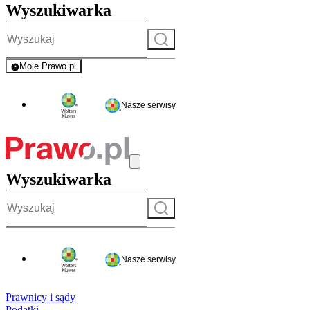
Wyszukiwarka
Szukaj
Moje Prawo.pl
- rejestracja i logowanie do serwisu
Nasze serwisy
Wyszukiwarka
Szukaj
Nasze serwisy
Prawnicy i sądy
Podatki