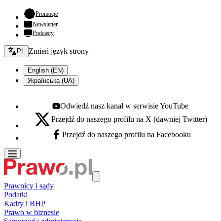
- otwiera się w nowej karcie
Promocje
Newsletter
Podcasty
Zmień język - bieżący:
Zmień język strony
PL
English (EN)
Українська (UA)
Odwiedź nasz kanał w serwisie YouTube
Youtube - otwiera się w nowej karcie
Przejdź do naszego profilu na X (dawniej Twitter)
X - otwiera się w nowej karcie
Przejdź do naszego profilu na Facebooku
Facebook - otwiera się w nowej karcie
Prawnicy i sądy
Podatki
Kadry i BHP
Prawo w biznesie