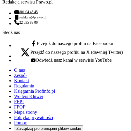
Redakcja serwisu Prawo.pl
801 04 45 45
Numer telefonu:
redakcja@prawo.pl
Adres email:
22 535 88 00
Numer telefonu:
Śledź nas
Przejdź do naszego profilu na Facebooku
facebook - otwiera się w nowej karcie
Przejdź do naszego profilu na X (dawniej Twitter)
x - otwiera się w nowej karcie
Odwiedź nasz kanał w serwisie YouTube
youtube - otwiera się w nowej karcie
O nas
Zespół
Kontakt
Regulamin
Księgarnia Profinfo.pl
Wolters Kluwer
FEPI
FPOP
Mapa strony
Polityka prywatności
Pomoc
Zarządzaj preferencjami plików cookie