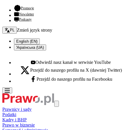
- otwiera się w nowej karcie
Promocje
Newsletter
Podcasty
Zmień język - bieżący:
Zmień język strony
PL
English (EN)
Українська (UA)
Odwiedź nasz kanał w serwisie YouTube
Youtube - otwiera się w nowej karcie
Przejdź do naszego profilu na X (dawniej Twitter)
X - otwiera się w nowej karcie
Przejdź do naszego profilu na Facebooku
Facebook - otwiera się w nowej karcie
Prawnicy i sądy
Podatki
Kadry i BHP
Prawo w biznesie