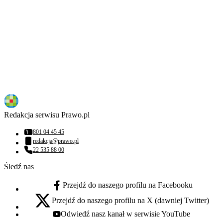
Redakcja serwisu Prawo.pl
801 04 45 45
Numer telefonu:
redakcja@prawo.pl
Adres email:
22 535 88 00
Numer telefonu:
Śledź nas
Przejdź do naszego profilu na Facebooku
facebook - otwiera się w nowej karcie
Przejdź do naszego profilu na X (dawniej Twitter)
x - otwiera się w nowej karcie
Odwiedź nasz kanał w serwisie YouTube
youtube - otwiera się w nowej karcie