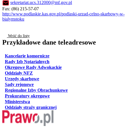
sekretariat.ucs.312000@mf.gov.pl
Fax: (86) 215-57-07
http://www.podlaskie.kas.gov.pl/podlaski-urzad-celno-skarbowy-w-
bialymstoku
Wróć do listy
Przykładowe dane teleadresowe
otwiera się w nowej karcie
Kancelarie komornicze
otwiera się w nowej karcie
Rady Izb Notarialnych
otwiera się w nowej karcie
Okręgowe Rady Adwokackie
otwiera się w nowej karcie
Oddziały NFZ
otwiera się w nowej karcie
Urzędy skarbowe
otwiera się w nowej karcie
Sądy rejonowe
otwiera się w nowej karcie
Regionalne Izby Obrachunkowe
otwiera się w nowej karcie
Prokuratury okręgowe
otwiera się w nowej karcie
Ministerstwa
otwiera się w nowej karcie
Oddziały straży granicznej