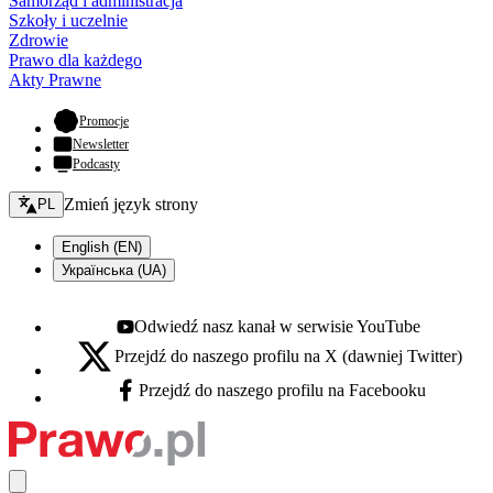
Samorząd i administracja
Szkoły i uczelnie
Zdrowie
Prawo dla każdego
Akty Prawne
- otwiera się w nowej karcie
Promocje
Newsletter
Podcasty
Zmień język - bieżący:
Zmień język strony
PL
English (EN)
Українська (UA)
Odwiedź nasz kanał w serwisie YouTube
Youtube - otwiera się w nowej karcie
Przejdź do naszego profilu na X (dawniej Twitter)
X - otwiera się w nowej karcie
Przejdź do naszego profilu na Facebooku
Facebook - otwiera się w nowej karcie