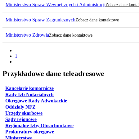
Ministerstwo Spraw Wewnętrznych i Administracji
Zobacz dane kont
Ministerstwo Spraw Zagranicznych
Zobacz dane kontaktowe
Ministerstwo Zdrowia
Zobacz dane kontaktowe
1
Przykładowe dane teleadresowe
otwiera się w nowej karcie
Kancelarie komornicze
otwiera się w nowej karcie
Rady Izb Notarialnych
otwiera się w nowej karcie
Okręgowe Rady Adwokackie
otwiera się w nowej karcie
Oddziały NFZ
otwiera się w nowej karcie
Urzędy skarbowe
otwiera się w nowej karcie
Sądy rejonowe
otwiera się w nowej karcie
Regionalne Izby Obrachunkowe
otwiera się w nowej karcie
Prokuratury okręgowe
otwiera się w nowej karcie
Ministerstwa