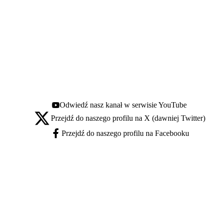
Odwiedź nasz kanał w serwisie YouTube
Youtube - otwiera się w nowej karcie
Przejdź do naszego profilu na X (dawniej Twitter)
X - otwiera się w nowej karcie
Przejdź do naszego profilu na Facebooku
Facebook - otwiera się w nowej karcie