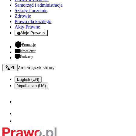
Samorząd i administracja
Szkoły i uczelnie
Zdrowie
Prawo dla każdego
Akty Prawne
Moje Prawo.pl
- rejestracja i logowanie do serwisu
- otwiera się w nowej karcie
Promocje
Newsletter
Podcasty
Zmień język - bieżący:
Zmień język strony
PL
English (EN)
Українська (UA)