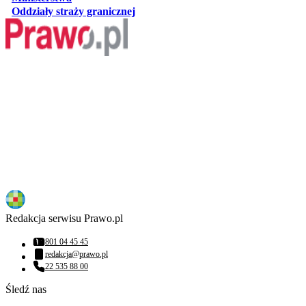
otwiera się w nowej karcie
Oddziały straży granicznej
Redakcja serwisu Prawo.pl
801 04 45 45
Numer telefonu:
redakcja@prawo.pl
Adres email:
22 535 88 00
Numer telefonu:
Śledź nas