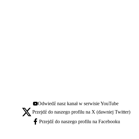
Odwiedź nasz kanał w serwisie YouTube
Youtube - otwiera się w nowej karcie
Przejdź do naszego profilu na X (dawniej Twitter)
X - otwiera się w nowej karcie
Przejdź do naszego profilu na Facebooku
Facebook - otwiera się w nowej karcie