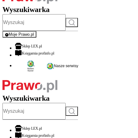
Wyszukiwarka
Szukaj
Moje Prawo.pl
- rejestracja i logowanie do serwisu
otwiera się w nowej karcie
Sklep LEX.pl
otwiera się w nowej karcie
Księgarnia profinfo.pl
Nasze serwisy
Wyszukiwarka
Szukaj
otwiera się w nowej karcie
Sklep LEX.pl
otwiera się w nowej karcie
Księgarnia profinfo.pl