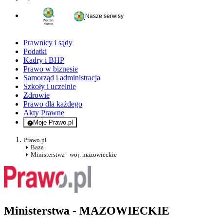
Nasze serwisy
Prawnicy i sądy
Podatki
Kadry i BHP
Prawo w biznesie
Samorząd i administracja
Szkoły i uczelnie
Zdrowie
Prawo dla każdego
Akty Prawne
Moje Prawo.pl
- rejestracja i logowanie do serwisu
Prawo.pl
Baza
Ministerstwa - woj. mazowieckie
Ministerstwa - MAZOWIECKIE