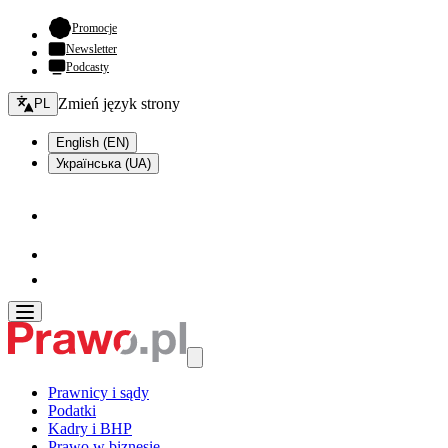
- otwiera się w nowej karcie
Promocje
Newsletter
Podcasty
Zmień język - bieżący:
Zmień język strony
PL
English (EN)
Українська (UA)
Prawnicy i sądy
Podatki
Kadry i BHP
Prawo w biznesie