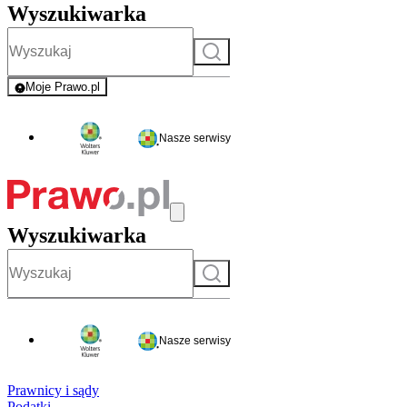
Wyszukiwarka
Szukaj
Moje Prawo.pl
- rejestracja i logowanie do serwisu
Nasze serwisy
Wyszukiwarka
Szukaj
Nasze serwisy
Prawnicy i sądy
Podatki