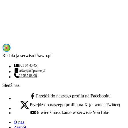
Redakcja serwisu Prawo.pl
801 04 45 45
Numer telefonu:
redakcja@prawo.pl
Adres email:
22 535 88 00
Numer telefonu:
Śledź nas
Przejdź do naszego profilu na Facebooku
facebook - otwiera się w nowej karcie
Przejdź do naszego profilu na X (dawniej Twitter)
x - otwiera się w nowej karcie
Odwiedź nasz kanał w serwisie YouTube
youtube - otwiera się w nowej karcie
O nas
Zespół