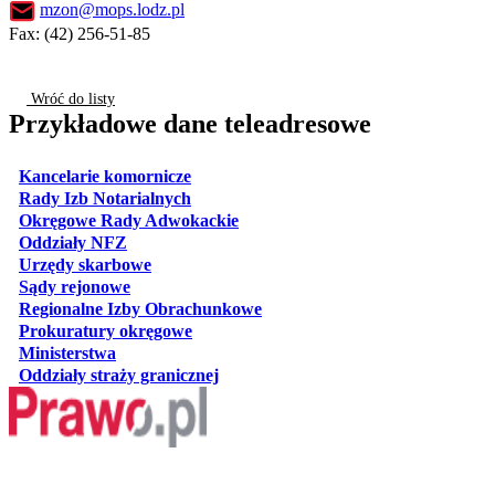
mzon@mops.lodz.pl
Fax: (42) 256-51-85
Wróć do listy
Przykładowe dane teleadresowe
otwiera się w nowej karcie
Kancelarie komornicze
otwiera się w nowej karcie
Rady Izb Notarialnych
otwiera się w nowej karcie
Okręgowe Rady Adwokackie
otwiera się w nowej karcie
Oddziały NFZ
otwiera się w nowej karcie
Urzędy skarbowe
otwiera się w nowej karcie
Sądy rejonowe
otwiera się w nowej karcie
Regionalne Izby Obrachunkowe
otwiera się w nowej karcie
Prokuratury okręgowe
otwiera się w nowej karcie
Ministerstwa
otwiera się w nowej karcie
Oddziały straży granicznej