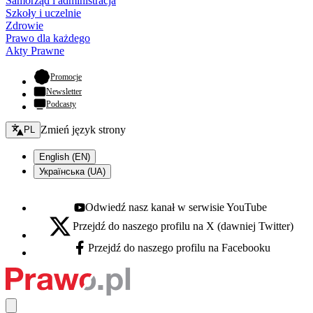
Samorząd i administracja
Szkoły i uczelnie
Zdrowie
Prawo dla każdego
Akty Prawne
- otwiera się w nowej karcie
Promocje
Newsletter
Podcasty
Zmień język - bieżący:
Zmień język strony
PL
English (EN)
Українська (UA)
Odwiedź nasz kanał w serwisie YouTube
Youtube - otwiera się w nowej karcie
Przejdź do naszego profilu na X (dawniej Twitter)
X - otwiera się w nowej karcie
Przejdź do naszego profilu na Facebooku
Facebook - otwiera się w nowej karcie