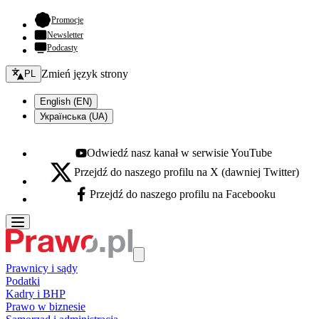
- otwiera się w nowej karcie
Promocje
Newsletter
Podcasty
Zmień język - bieżący:
Zmień język strony
PL
English (EN)
Українська (UA)
Odwiedź nasz kanał w serwisie YouTube
Youtube - otwiera się w nowej karcie
Przejdź do naszego profilu na X (dawniej Twitter)
X - otwiera się w nowej karcie
Przejdź do naszego profilu na Facebooku
Facebook - otwiera się w nowej karcie
Prawnicy i sądy
Podatki
Kadry i BHP
Prawo w biznesie