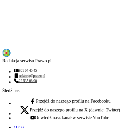
Redakcja serwisu Prawo.pl
801 04 45 45
Numer telefonu:
redakcja@prawo.pl
Adres email:
22 535 88 00
Numer telefonu:
Śledź nas
Przejdź do naszego profilu na Facebooku
facebook - otwiera się w nowej karcie
Przejdź do naszego profilu na X (dawniej Twitter)
x - otwiera się w nowej karcie
Odwiedź nasz kanał w serwisie YouTube
youtube - otwiera się w nowej karcie
O nas