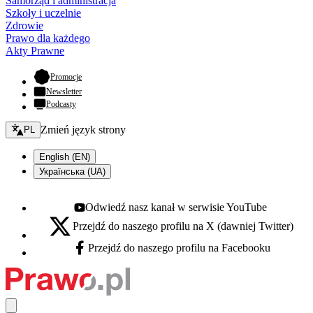
Samorząd i administracja
Szkoły i uczelnie
Zdrowie
Prawo dla każdego
Akty Prawne
- otwiera się w nowej karcie
Promocje
Newsletter
Podcasty
Zmień język - bieżący:
Zmień język strony
PL
English (EN)
Українська (UA)
Odwiedź nasz kanał w serwisie YouTube
Youtube - otwiera się w nowej karcie
Przejdź do naszego profilu na X (dawniej Twitter)
X - otwiera się w nowej karcie
Przejdź do naszego profilu na Facebooku
Facebook - otwiera się w nowej karcie