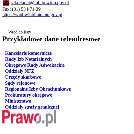
sekretariat@lublin.winb.gov.pl
Fax: (81) 534-71-39
https://winbwlublinie.bip.gov.pl
Wróć do listy
Przykładowe dane teleadresowe
otwiera się w nowej karcie
Kancelarie komornicze
otwiera się w nowej karcie
Rady Izb Notarialnych
otwiera się w nowej karcie
Okręgowe Rady Adwokackie
otwiera się w nowej karcie
Oddziały NFZ
otwiera się w nowej karcie
Urzędy skarbowe
otwiera się w nowej karcie
Sądy rejonowe
otwiera się w nowej karcie
Regionalne Izby Obrachunkowe
otwiera się w nowej karcie
Prokuratury okręgowe
otwiera się w nowej karcie
Ministerstwa
otwiera się w nowej karcie
Oddziały straży granicznej