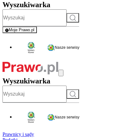
Wyszukiwarka
Szukaj
Moje Prawo.pl
- rejestracja i logowanie do serwisu
Nasze serwisy
Wyszukiwarka
Szukaj
Nasze serwisy
Prawnicy i sądy
Podatki