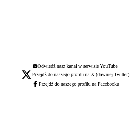
Odwiedź nasz kanał w serwisie YouTube
Youtube - otwiera się w nowej karcie
Przejdź do naszego profilu na X (dawniej Twitter)
X - otwiera się w nowej karcie
Przejdź do naszego profilu na Facebooku
Facebook - otwiera się w nowej karcie