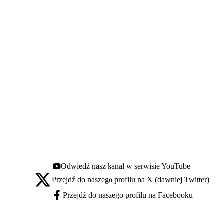
Odwiedź nasz kanał w serwisie YouTube
Youtube - otwiera się w nowej karcie
Przejdź do naszego profilu na X (dawniej Twitter)
X - otwiera się w nowej karcie
Przejdź do naszego profilu na Facebooku
Facebook - otwiera się w nowej karcie