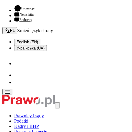
- otwiera się w nowej karcie
Promocje
Newsletter
Podcasty
Zmień język - bieżący:
Zmień język strony
PL
English (EN)
Українська (UA)
Prawnicy i sądy
Podatki
Kadry i BHP
Prawo w biznesie