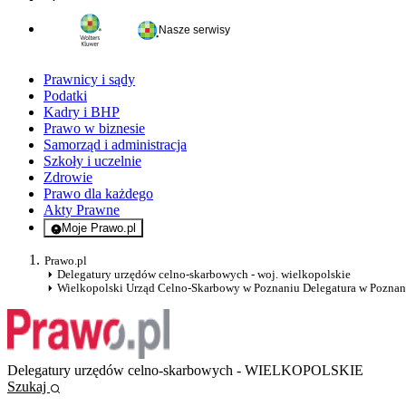
Nasze serwisy
Prawnicy i sądy
Podatki
Kadry i BHP
Prawo w biznesie
Samorząd i administracja
Szkoły i uczelnie
Zdrowie
Prawo dla każdego
Akty Prawne
Moje Prawo.pl
- rejestracja i logowanie do serwisu
Prawo.pl
Delegatury urzędów celno-skarbowych - woj. wielkopolskie
Wielkopolski Urząd Celno-Skarbowy w Poznaniu Delegatura w Poznan
Delegatury urzędów celno-skarbowych - WIELKOPOLSKIE
Szukaj