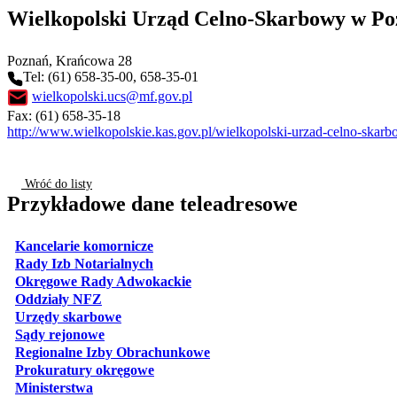
Wielkopolski Urząd Celno-Skarbowy w Po
Poznań
, Krańcowa 28
Tel: (61) 658-35-00, 658-35-01
wielkopolski.ucs@mf.gov.pl
Fax: (61) 658-35-18
http://www.wielkopolskie.kas.gov.pl/wielkopolski-urzad-celno-ska
Wróć do listy
Przykładowe dane teleadresowe
otwiera się w nowej karcie
Kancelarie komornicze
otwiera się w nowej karcie
Rady Izb Notarialnych
otwiera się w nowej karcie
Okręgowe Rady Adwokackie
otwiera się w nowej karcie
Oddziały NFZ
otwiera się w nowej karcie
Urzędy skarbowe
otwiera się w nowej karcie
Sądy rejonowe
otwiera się w nowej karcie
Regionalne Izby Obrachunkowe
otwiera się w nowej karcie
Prokuratury okręgowe
otwiera się w nowej karcie
Ministerstwa