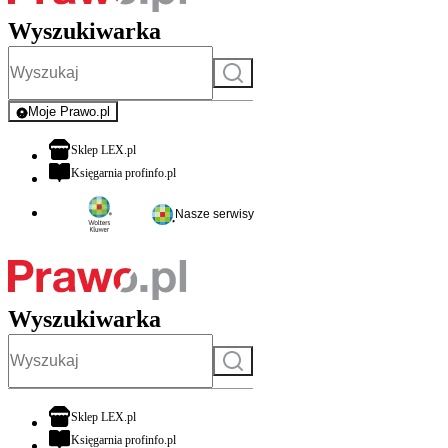
Wyszukiwarka
Szukaj
Moje Prawo.pl
- rejestracja i logowanie do serwisu
otwiera się w nowej karcie
Sklep LEX.pl
otwiera się w nowej karcie
Księgarnia profinfo.pl
Nasze serwisy
Wyszukiwarka
Szukaj
otwiera się w nowej karcie
Sklep LEX.pl
otwiera się w nowej karcie
Księgarnia profinfo.pl