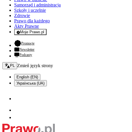
Samorząd i administracja
Szkoły i uczelnie
Zdrowie
Prawo dla każdego
Akty Prawne
Moje Prawo.pl
- rejestracja i logowanie do serwisu
- otwiera się w nowej karcie
Promocje
Newsletter
Podcasty
Zmień język - bieżący:
Zmień język strony
PL
English (EN)
Українська (UA)