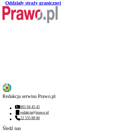
otwiera się w nowej karcie
Oddziały straży granicznej
Redakcja serwisu Prawo.pl
801 04 45 45
Numer telefonu:
redakcja@prawo.pl
Adres email:
22 535 88 00
Numer telefonu:
Śledź nas