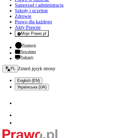
Samorząd i administracja
Szkoły i uczelnie
Zdrowie
Prawo dla każdego
Akty Prawne
Moje Prawo.pl
- rejestracja i logowanie do serwisu
- otwiera się w nowej karcie
Promocje
Newsletter
Podcasty
Zmień język - bieżący:
Zmień język strony
PL
English (EN)
Українська (UA)