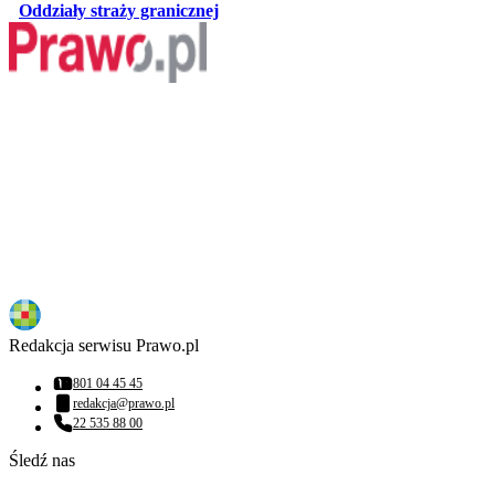
otwiera się w nowej karcie
Oddziały straży granicznej
Redakcja serwisu Prawo.pl
801 04 45 45
Numer telefonu:
redakcja@prawo.pl
Adres email:
22 535 88 00
Numer telefonu:
Śledź nas