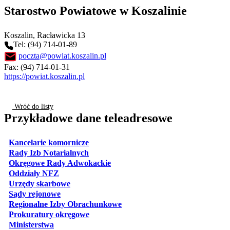
Starostwo Powiatowe w Koszalinie
Koszalin
, Racławicka 13
Tel: (94) 714-01-89
poczta@powiat.koszalin.pl
Fax: (94) 714-01-31
https://powiat.koszalin.pl
Wróć do listy
Przykładowe dane teleadresowe
otwiera się w nowej karcie
Kancelarie komornicze
otwiera się w nowej karcie
Rady Izb Notarialnych
otwiera się w nowej karcie
Okręgowe Rady Adwokackie
otwiera się w nowej karcie
Oddziały NFZ
otwiera się w nowej karcie
Urzędy skarbowe
otwiera się w nowej karcie
Sądy rejonowe
otwiera się w nowej karcie
Regionalne Izby Obrachunkowe
otwiera się w nowej karcie
Prokuratury okręgowe
otwiera się w nowej karcie
Ministerstwa