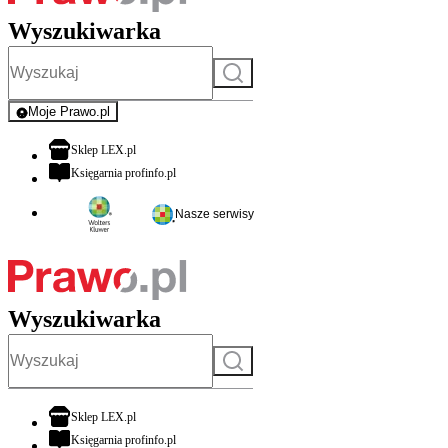
Wyszukiwarka
Szukaj
Moje Prawo.pl
- rejestracja i logowanie do serwisu
otwiera się w nowej karcie
Sklep LEX.pl
otwiera się w nowej karcie
Księgarnia profinfo.pl
Nasze serwisy
Wyszukiwarka
Szukaj
otwiera się w nowej karcie
Sklep LEX.pl
otwiera się w nowej karcie
Księgarnia profinfo.pl