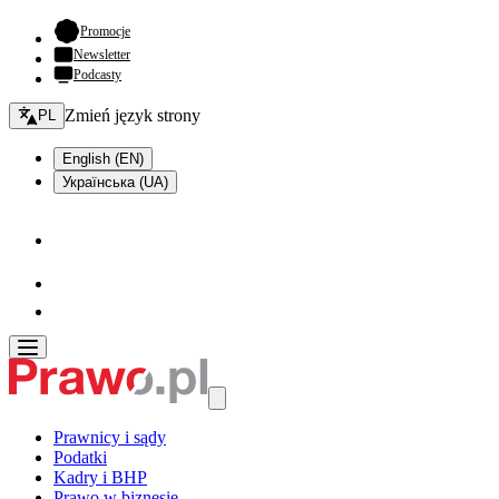
- otwiera się w nowej karcie
Promocje
Newsletter
Podcasty
Zmień język - bieżący:
Zmień język strony
PL
English (EN)
Українська (UA)
Prawnicy i sądy
Podatki
Kadry i BHP
Prawo w biznesie