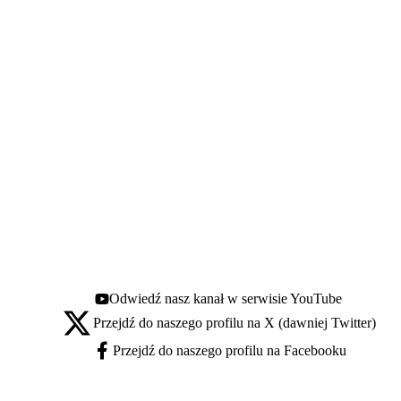
Odwiedź nasz kanał w serwisie YouTube
Youtube - otwiera się w nowej karcie
Przejdź do naszego profilu na X (dawniej Twitter)
X - otwiera się w nowej karcie
Przejdź do naszego profilu na Facebooku
Facebook - otwiera się w nowej karcie