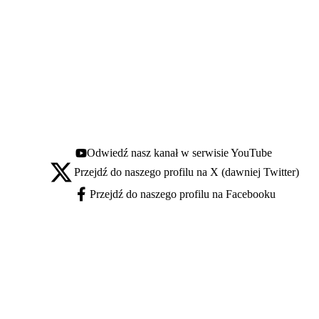
Odwiedź nasz kanał w serwisie YouTube
Youtube - otwiera się w nowej karcie
Przejdź do naszego profilu na X (dawniej Twitter)
X - otwiera się w nowej karcie
Przejdź do naszego profilu na Facebooku
Facebook - otwiera się w nowej karcie