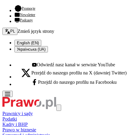
- otwiera się w nowej karcie
Promocje
Newsletter
Podcasty
Zmień język - bieżący:
Zmień język strony
PL
English (EN)
Українська (UA)
Odwiedź nasz kanał w serwisie YouTube
Youtube - otwiera się w nowej karcie
Przejdź do naszego profilu na X (dawniej Twitter)
X - otwiera się w nowej karcie
Przejdź do naszego profilu na Facebooku
Facebook - otwiera się w nowej karcie
Prawnicy i sądy
Podatki
Kadry i BHP
Prawo w biznesie