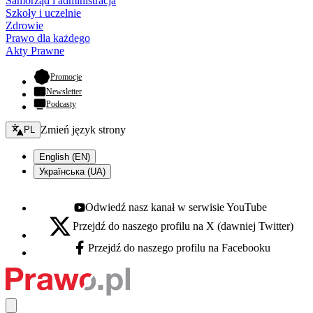
Samorząd i administracja
Szkoły i uczelnie
Zdrowie
Prawo dla każdego
Akty Prawne
- otwiera się w nowej karcie
Promocje
Newsletter
Podcasty
Zmień język - bieżący:
Zmień język strony
PL
English (EN)
Українська (UA)
Odwiedź nasz kanał w serwisie YouTube
Youtube - otwiera się w nowej karcie
Przejdź do naszego profilu na X (dawniej Twitter)
X - otwiera się w nowej karcie
Przejdź do naszego profilu na Facebooku
Facebook - otwiera się w nowej karcie