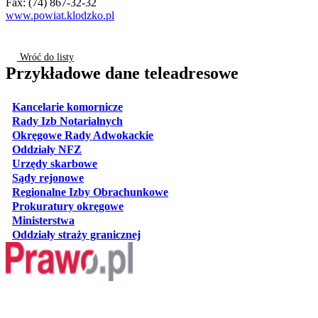
Fax: (74) 867-32-32
www.powiat.klodzko.pl
Wróć do listy
Przykładowe dane teleadresowe
otwiera się w nowej karcie
Kancelarie komornicze
otwiera się w nowej karcie
Rady Izb Notarialnych
otwiera się w nowej karcie
Okręgowe Rady Adwokackie
otwiera się w nowej karcie
Oddziały NFZ
otwiera się w nowej karcie
Urzędy skarbowe
otwiera się w nowej karcie
Sądy rejonowe
otwiera się w nowej karcie
Regionalne Izby Obrachunkowe
otwiera się w nowej karcie
Prokuratury okręgowe
otwiera się w nowej karcie
Ministerstwa
otwiera się w nowej karcie
Oddziały straży granicznej