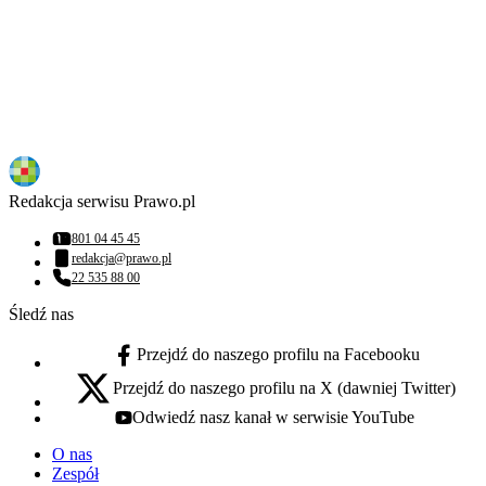
Redakcja serwisu Prawo.pl
801 04 45 45
Numer telefonu:
redakcja@prawo.pl
Adres email:
22 535 88 00
Numer telefonu:
Śledź nas
Przejdź do naszego profilu na Facebooku
facebook - otwiera się w nowej karcie
Przejdź do naszego profilu na X (dawniej Twitter)
x - otwiera się w nowej karcie
Odwiedź nasz kanał w serwisie YouTube
youtube - otwiera się w nowej karcie
O nas
Zespół