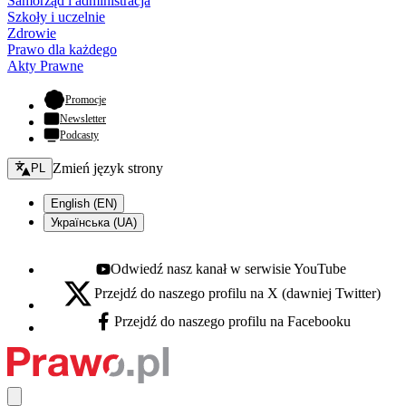
Samorząd i administracja
Szkoły i uczelnie
Zdrowie
Prawo dla każdego
Akty Prawne
- otwiera się w nowej karcie
Promocje
Newsletter
Podcasty
Zmień język - bieżący:
Zmień język strony
PL
English (EN)
Українська (UA)
Odwiedź nasz kanał w serwisie YouTube
Youtube - otwiera się w nowej karcie
Przejdź do naszego profilu na X (dawniej Twitter)
X - otwiera się w nowej karcie
Przejdź do naszego profilu na Facebooku
Facebook - otwiera się w nowej karcie