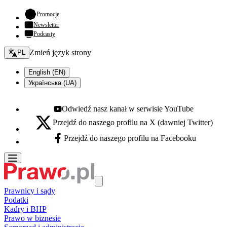
- otwiera się w nowej karcie
Promocje
Newsletter
Podcasty
Zmień język - bieżący:
Zmień język strony
PL
English (EN)
Українська (UA)
Odwiedź nasz kanał w serwisie YouTube
Youtube - otwiera się w nowej karcie
Przejdź do naszego profilu na X (dawniej Twitter)
X - otwiera się w nowej karcie
Przejdź do naszego profilu na Facebooku
Facebook - otwiera się w nowej karcie
Prawnicy i sądy
Podatki
Kadry i BHP
Prawo w biznesie