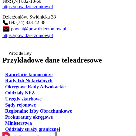
Fax: (74) 832-18-60
https://pow.dzierzoniow.pl
Dzierżoniów
, Świdnicka 38
Tel: (74) 833-42-38
powiat@pow.dzierzoniow.pl
https://pow.dzierzoniow.pl
Wróć do listy
Przykładowe dane teleadresowe
otwiera się w nowej karcie
Kancelarie komornicze
otwiera się w nowej karcie
Rady Izb Notarialnych
otwiera się w nowej karcie
Okręgowe Rady Adwokackie
otwiera się w nowej karcie
Oddziały NFZ
otwiera się w nowej karcie
Urzędy skarbowe
otwiera się w nowej karcie
Sądy rejonowe
otwiera się w nowej karcie
Regionalne Izby Obrachunkowe
otwiera się w nowej karcie
Prokuratury okręgowe
otwiera się w nowej karcie
Ministerstwa
otwiera się w nowej karcie
Oddziały straży granicznej