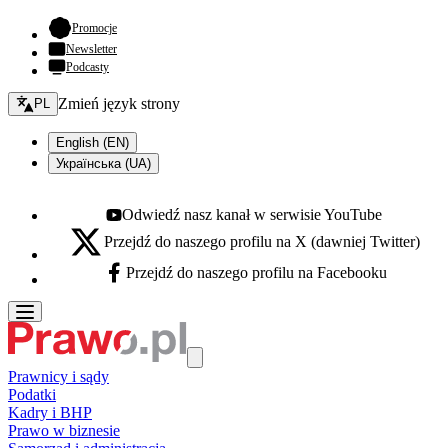
- otwiera się w nowej karcie
Promocje
Newsletter
Podcasty
Zmień język - bieżący:
Zmień język strony
PL
English (EN)
Українська (UA)
Odwiedź nasz kanał w serwisie YouTube
Youtube - otwiera się w nowej karcie
Przejdź do naszego profilu na X (dawniej Twitter)
X - otwiera się w nowej karcie
Przejdź do naszego profilu na Facebooku
Facebook - otwiera się w nowej karcie
Prawnicy i sądy
Podatki
Kadry i BHP
Prawo w biznesie