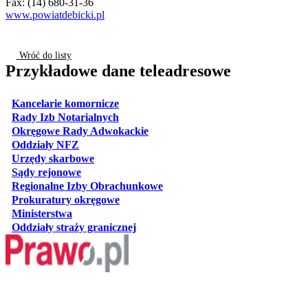
Fax: (14) 680-31-36
www.powiatdebicki.pl
Wróć do listy
Przykładowe dane teleadresowe
otwiera się w nowej karcie
Kancelarie komornicze
otwiera się w nowej karcie
Rady Izb Notarialnych
otwiera się w nowej karcie
Okręgowe Rady Adwokackie
otwiera się w nowej karcie
Oddziały NFZ
otwiera się w nowej karcie
Urzędy skarbowe
otwiera się w nowej karcie
Sądy rejonowe
otwiera się w nowej karcie
Regionalne Izby Obrachunkowe
otwiera się w nowej karcie
Prokuratury okręgowe
otwiera się w nowej karcie
Ministerstwa
otwiera się w nowej karcie
Oddziały straży granicznej