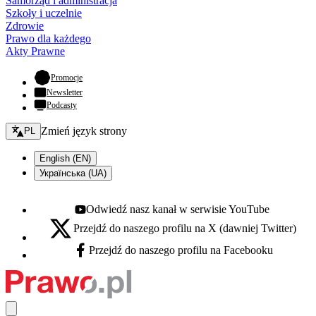
Samorząd i administracja
Szkoły i uczelnie
Zdrowie
Prawo dla każdego
Akty Prawne
- otwiera się w nowej karcie
Promocje
Newsletter
Podcasty
Zmień język - bieżący:
Zmień język strony
PL
English (EN)
Українська (UA)
Odwiedź nasz kanał w serwisie YouTube
Youtube - otwiera się w nowej karcie
Przejdź do naszego profilu na X (dawniej Twitter)
X - otwiera się w nowej karcie
Przejdź do naszego profilu na Facebooku
Facebook - otwiera się w nowej karcie