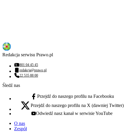
Redakcja serwisu Prawo.pl
801 04 45 45
Numer telefonu:
redakcja@prawo.pl
Adres email:
22 535 88 00
Numer telefonu:
Śledź nas
Przejdź do naszego profilu na Facebooku
facebook - otwiera się w nowej karcie
Przejdź do naszego profilu na X (dawniej Twitter)
x - otwiera się w nowej karcie
Odwiedź nasz kanał w serwisie YouTube
youtube - otwiera się w nowej karcie
O nas
Zespół