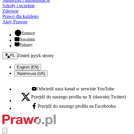
Samorząd i administracja
Szkoły i uczelnie
Zdrowie
Prawo dla każdego
Akty Prawne
- otwiera się w nowej karcie
Promocje
Newsletter
Podcasty
Zmień język - bieżący:
Zmień język strony
PL
English (EN)
Українська (UA)
Odwiedź nasz kanał w serwisie YouTube
Youtube - otwiera się w nowej karcie
Przejdź do naszego profilu na X (dawniej Twitter)
X - otwiera się w nowej karcie
Przejdź do naszego profilu na Facebooku
Facebook - otwiera się w nowej karcie