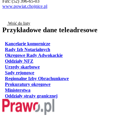
Fax: (52) 396-65-03
www.powiat.chojnice.pl
Wróć do listy
Przykładowe dane teleadresowe
otwiera się w nowej karcie
Kancelarie komornicze
otwiera się w nowej karcie
Rady Izb Notarialnych
otwiera się w nowej karcie
Okręgowe Rady Adwokackie
otwiera się w nowej karcie
Oddziały NFZ
otwiera się w nowej karcie
Urzędy skarbowe
otwiera się w nowej karcie
Sądy rejonowe
otwiera się w nowej karcie
Regionalne Izby Obrachunkowe
otwiera się w nowej karcie
Prokuratury okręgowe
otwiera się w nowej karcie
Ministerstwa
otwiera się w nowej karcie
Oddziały straży granicznej