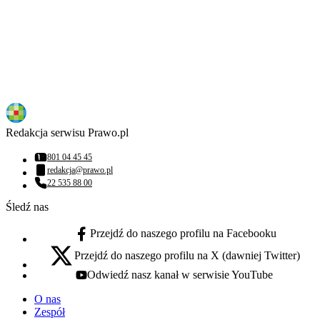
Redakcja serwisu Prawo.pl
801 04 45 45
Numer telefonu:
redakcja@prawo.pl
Adres email:
22 535 88 00
Numer telefonu:
Śledź nas
Przejdź do naszego profilu na Facebooku
facebook - otwiera się w nowej karcie
Przejdź do naszego profilu na X (dawniej Twitter)
x - otwiera się w nowej karcie
Odwiedź nasz kanał w serwisie YouTube
youtube - otwiera się w nowej karcie
O nas
Zespół