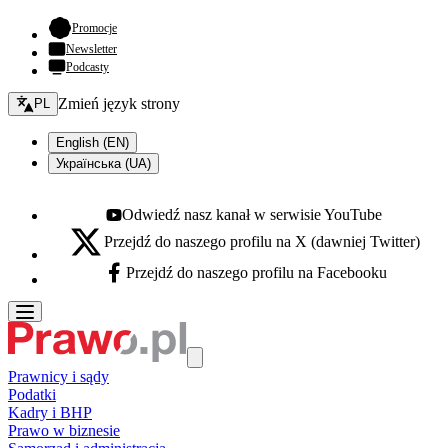
- otwiera się w nowej karcie
Promocje
Newsletter
Podcasty
Zmień język - bieżący:
Zmień język strony
PL
English (EN)
Українська (UA)
Odwiedź nasz kanał w serwisie YouTube
Youtube - otwiera się w nowej karcie
Przejdź do naszego profilu na X (dawniej Twitter)
X - otwiera się w nowej karcie
Przejdź do naszego profilu na Facebooku
Facebook - otwiera się w nowej karcie
Prawnicy i sądy
Podatki
Kadry i BHP
Prawo w biznesie