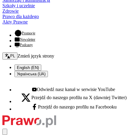
Samorząd i administracja
Szkoły i uczelnie
Zdrowie
Prawo dla każdego
Akty Prawne
- otwiera się w nowej karcie
Promocje
Newsletter
Podcasty
Zmień język - bieżący:
Zmień język strony
PL
English (EN)
Українська (UA)
Odwiedź nasz kanał w serwisie YouTube
Youtube - otwiera się w nowej karcie
Przejdź do naszego profilu na X (dawniej Twitter)
X - otwiera się w nowej karcie
Przejdź do naszego profilu na Facebooku
Facebook - otwiera się w nowej karcie