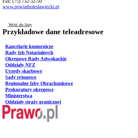
Fax: (75) 732-32-50
www.powiatboleslawiecki.pl
Wróć do listy
Przykładowe dane teleadresowe
otwiera się w nowej karcie
Kancelarie komornicze
otwiera się w nowej karcie
Rady Izb Notarialnych
otwiera się w nowej karcie
Okręgowe Rady Adwokackie
otwiera się w nowej karcie
Oddziały NFZ
otwiera się w nowej karcie
Urzędy skarbowe
otwiera się w nowej karcie
Sądy rejonowe
otwiera się w nowej karcie
Regionalne Izby Obrachunkowe
otwiera się w nowej karcie
Prokuratury okręgowe
otwiera się w nowej karcie
Ministerstwa
otwiera się w nowej karcie
Oddziały straży granicznej