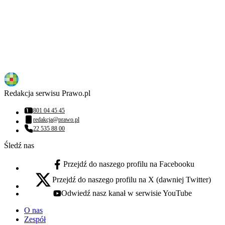
Redakcja serwisu Prawo.pl
801 04 45 45
Numer telefonu:
redakcja@prawo.pl
Adres email:
22 535 88 00
Numer telefonu:
Śledź nas
Przejdź do naszego profilu na Facebooku
facebook - otwiera się w nowej karcie
Przejdź do naszego profilu na X (dawniej Twitter)
x - otwiera się w nowej karcie
Odwiedź nasz kanał w serwisie YouTube
youtube - otwiera się w nowej karcie
O nas
Zespół