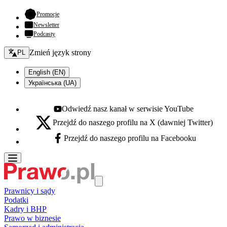
- otwiera się w nowej karcie
Promocje
Newsletter
Podcasty
Zmień język - bieżący:
Zmień język strony
PL
English (EN)
Українська (UA)
Odwiedź nasz kanał w serwisie YouTube
Youtube - otwiera się w nowej karcie
Przejdź do naszego profilu na X (dawniej Twitter)
X - otwiera się w nowej karcie
Przejdź do naszego profilu na Facebooku
Facebook - otwiera się w nowej karcie
Prawnicy i sądy
Podatki
Kadry i BHP
Prawo w biznesie