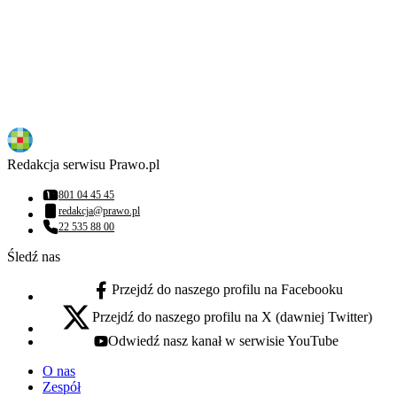
Redakcja serwisu Prawo.pl
801 04 45 45
Numer telefonu:
redakcja@prawo.pl
Adres email:
22 535 88 00
Numer telefonu:
Śledź nas
Przejdź do naszego profilu na Facebooku
facebook - otwiera się w nowej karcie
Przejdź do naszego profilu na X (dawniej Twitter)
x - otwiera się w nowej karcie
Odwiedź nasz kanał w serwisie YouTube
youtube - otwiera się w nowej karcie
O nas
Zespół