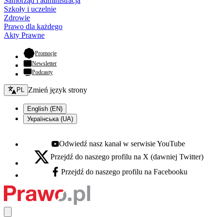
Samorząd i administracja
Szkoły i uczelnie
Zdrowie
Prawo dla każdego
Akty Prawne
- otwiera się w nowej karcie
Promocje
Newsletter
Podcasty
Zmień język - bieżący:
Zmień język strony
PL
English (EN)
Українська (UA)
Odwiedź nasz kanał w serwisie YouTube
Youtube - otwiera się w nowej karcie
Przejdź do naszego profilu na X (dawniej Twitter)
X - otwiera się w nowej karcie
Przejdź do naszego profilu na Facebooku
Facebook - otwiera się w nowej karcie