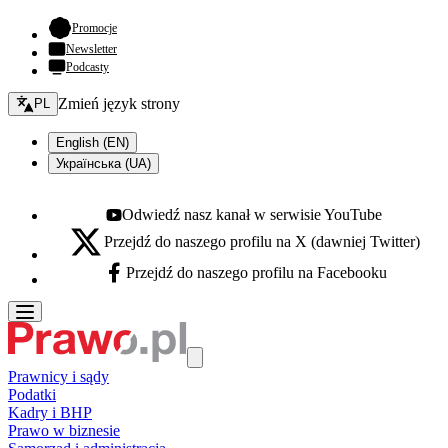
- otwiera się w nowej karcie
Promocje
Newsletter
Podcasty
Zmień język - bieżący:
Zmień język strony
PL
English (EN)
Українська (UA)
Odwiedź nasz kanał w serwisie YouTube
Youtube - otwiera się w nowej karcie
Przejdź do naszego profilu na X (dawniej Twitter)
X - otwiera się w nowej karcie
Przejdź do naszego profilu na Facebooku
Facebook - otwiera się w nowej karcie
Prawnicy i sądy
Podatki
Kadry i BHP
Prawo w biznesie