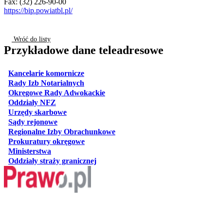
Fax: (32) 226-90-00
https://bip.powiatbl.pl/
Wróć do listy
Przykładowe dane teleadresowe
otwiera się w nowej karcie
Kancelarie komornicze
otwiera się w nowej karcie
Rady Izb Notarialnych
otwiera się w nowej karcie
Okręgowe Rady Adwokackie
otwiera się w nowej karcie
Oddziały NFZ
otwiera się w nowej karcie
Urzędy skarbowe
otwiera się w nowej karcie
Sądy rejonowe
otwiera się w nowej karcie
Regionalne Izby Obrachunkowe
otwiera się w nowej karcie
Prokuratury okręgowe
otwiera się w nowej karcie
Ministerstwa
otwiera się w nowej karcie
Oddziały straży granicznej