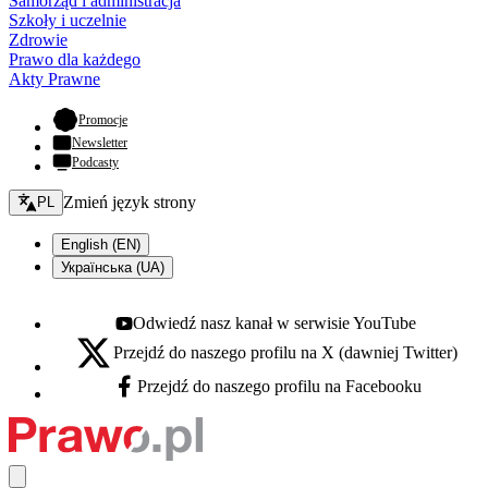
Samorząd i administracja
Szkoły i uczelnie
Zdrowie
Prawo dla każdego
Akty Prawne
- otwiera się w nowej karcie
Promocje
Newsletter
Podcasty
Zmień język - bieżący:
Zmień język strony
PL
English (EN)
Українська (UA)
Odwiedź nasz kanał w serwisie YouTube
Youtube - otwiera się w nowej karcie
Przejdź do naszego profilu na X (dawniej Twitter)
X - otwiera się w nowej karcie
Przejdź do naszego profilu na Facebooku
Facebook - otwiera się w nowej karcie