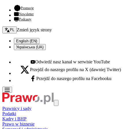
- otwiera się w nowej karcie
Promocje
Newsletter
Podcasty
Zmień język - bieżący:
Zmień język strony
PL
English (EN)
Українська (UA)
Odwiedź nasz kanał w serwisie YouTube
Youtube - otwiera się w nowej karcie
Przejdź do naszego profilu na X (dawniej Twitter)
X - otwiera się w nowej karcie
Przejdź do naszego profilu na Facebooku
Facebook - otwiera się w nowej karcie
Prawnicy i sądy
Podatki
Kadry i BHP
Prawo w biznesie