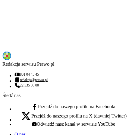
Redakcja serwisu Prawo.pl
801 04 45 45
Numer telefonu:
redakcja@prawo.pl
Adres email:
22 535 88 00
Numer telefonu:
Śledź nas
Przejdź do naszego profilu na Facebooku
facebook - otwiera się w nowej karcie
Przejdź do naszego profilu na X (dawniej Twitter)
x - otwiera się w nowej karcie
Odwiedź nasz kanał w serwisie YouTube
youtube - otwiera się w nowej karcie
O nas