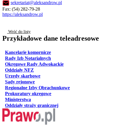
sekretariat@aleksandrow.pl
Fax: (54) 282-79-28
https://aleksandrow.pl
Wróć do listy
Przykładowe dane teleadresowe
otwiera się w nowej karcie
Kancelarie komornicze
otwiera się w nowej karcie
Rady Izb Notarialnych
otwiera się w nowej karcie
Okręgowe Rady Adwokackie
otwiera się w nowej karcie
Oddziały NFZ
otwiera się w nowej karcie
Urzędy skarbowe
otwiera się w nowej karcie
Sądy rejonowe
otwiera się w nowej karcie
Regionalne Izby Obrachunkowe
otwiera się w nowej karcie
Prokuratury okręgowe
otwiera się w nowej karcie
Ministerstwa
otwiera się w nowej karcie
Oddziały straży granicznej