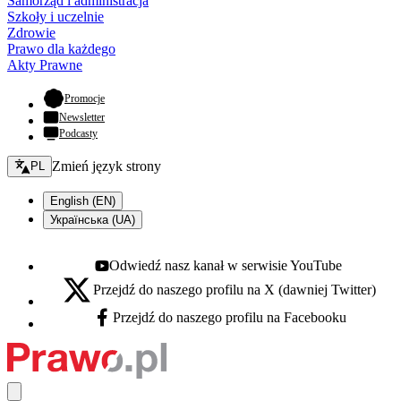
Samorząd i administracja
Szkoły i uczelnie
Zdrowie
Prawo dla każdego
Akty Prawne
- otwiera się w nowej karcie
Promocje
Newsletter
Podcasty
Zmień język - bieżący:
Zmień język strony
PL
English (EN)
Українська (UA)
Odwiedź nasz kanał w serwisie YouTube
Youtube - otwiera się w nowej karcie
Przejdź do naszego profilu na X (dawniej Twitter)
X - otwiera się w nowej karcie
Przejdź do naszego profilu na Facebooku
Facebook - otwiera się w nowej karcie