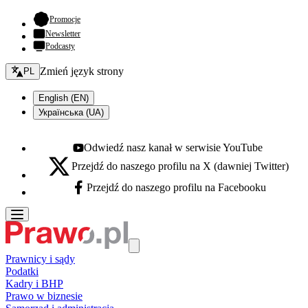
- otwiera się w nowej karcie
Promocje
Newsletter
Podcasty
Zmień język - bieżący:
Zmień język strony
PL
English (EN)
Українська (UA)
Odwiedź nasz kanał w serwisie YouTube
Youtube - otwiera się w nowej karcie
Przejdź do naszego profilu na X (dawniej Twitter)
X - otwiera się w nowej karcie
Przejdź do naszego profilu na Facebooku
Facebook - otwiera się w nowej karcie
Prawnicy i sądy
Podatki
Kadry i BHP
Prawo w biznesie