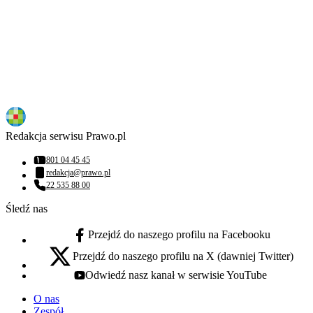
Redakcja serwisu Prawo.pl
801 04 45 45
Numer telefonu:
redakcja@prawo.pl
Adres email:
22 535 88 00
Numer telefonu:
Śledź nas
Przejdź do naszego profilu na Facebooku
facebook - otwiera się w nowej karcie
Przejdź do naszego profilu na X (dawniej Twitter)
x - otwiera się w nowej karcie
Odwiedź nasz kanał w serwisie YouTube
youtube - otwiera się w nowej karcie
O nas
Zespół