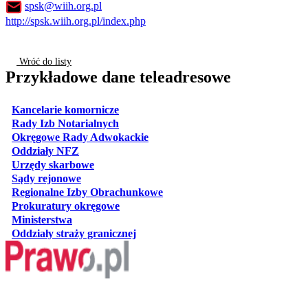
spsk@wiih.org.pl
http://spsk.wiih.org.pl/index.php
Wróć do listy
Przykładowe dane teleadresowe
otwiera się w nowej karcie
Kancelarie komornicze
otwiera się w nowej karcie
Rady Izb Notarialnych
otwiera się w nowej karcie
Okręgowe Rady Adwokackie
otwiera się w nowej karcie
Oddziały NFZ
otwiera się w nowej karcie
Urzędy skarbowe
otwiera się w nowej karcie
Sądy rejonowe
otwiera się w nowej karcie
Regionalne Izby Obrachunkowe
otwiera się w nowej karcie
Prokuratury okręgowe
otwiera się w nowej karcie
Ministerstwa
otwiera się w nowej karcie
Oddziały straży granicznej