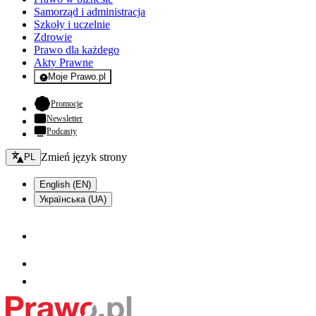
Samorząd i administracja
Szkoły i uczelnie
Zdrowie
Prawo dla każdego
Akty Prawne
Moje Prawo.pl
- rejestracja i logowanie do serwisu
- otwiera się w nowej karcie
Promocje
Newsletter
Podcasty
Zmień język - bieżący:
Zmień język strony
PL
English (EN)
Українська (UA)