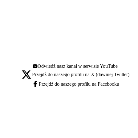
Odwiedź nasz kanał w serwisie YouTube
Youtube - otwiera się w nowej karcie
Przejdź do naszego profilu na X (dawniej Twitter)
X - otwiera się w nowej karcie
Przejdź do naszego profilu na Facebooku
Facebook - otwiera się w nowej karcie