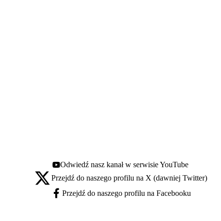
Odwiedź nasz kanał w serwisie YouTube
Youtube - otwiera się w nowej karcie
Przejdź do naszego profilu na X (dawniej Twitter)
X - otwiera się w nowej karcie
Przejdź do naszego profilu na Facebooku
Facebook - otwiera się w nowej karcie