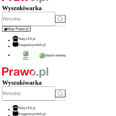
Wyszukiwarka
Szukaj
Moje Prawo.pl
- rejestracja i logowanie do serwisu
otwiera się w nowej karcie
Sklep LEX.pl
otwiera się w nowej karcie
Księgarnia profinfo.pl
Nasze serwisy
Wyszukiwarka
Szukaj
otwiera się w nowej karcie
Sklep LEX.pl
otwiera się w nowej karcie
Księgarnia profinfo.pl