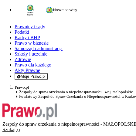
Nasze serwisy
Prawnicy i sądy
Podatki
Kadry i BHP
Prawo w biznesie
Samorząd i administracja
Szkoły i uczelnie
Zdrowie
Prawo dla każdego
Akty Prawne
Moje Prawo.pl
- rejestracja i logowanie do serwisu
Prawo.pl
Zespoły do spraw orzekania o niepełnosprawności - woj. małopolskie
Powiatowy Zespół do Spraw Orzekania o Niepełnosprawności w Krako
Zespoły do spraw orzekania o niepełnosprawności - MAŁOPOLSKI
Szukaj