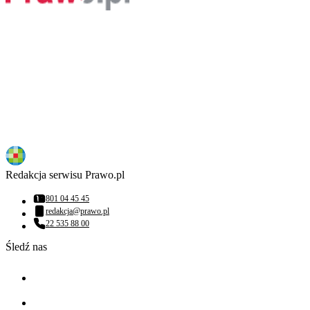
Redakcja serwisu Prawo.pl
801 04 45 45
Numer telefonu:
redakcja@prawo.pl
Adres email:
22 535 88 00
Numer telefonu:
Śledź nas