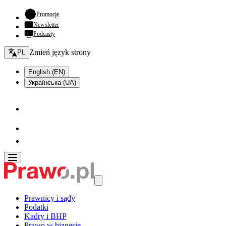
- otwiera się w nowej karcie
Promocje
Newsletter
Podcasty
Zmień język - bieżący:
Zmień język strony
PL
English (EN)
Українська (UA)
Prawnicy i sądy
Podatki
Kadry i BHP
Prawo w biznesie