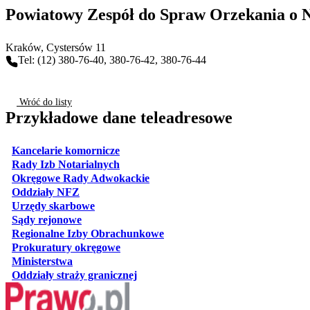
Powiatowy Zespół do Spraw Orzekania o 
Kraków
, Cystersów 11
Tel: (12) 380-76-40, 380-76-42, 380-76-44
Wróć do listy
Przykładowe dane teleadresowe
otwiera się w nowej karcie
Kancelarie komornicze
otwiera się w nowej karcie
Rady Izb Notarialnych
otwiera się w nowej karcie
Okręgowe Rady Adwokackie
otwiera się w nowej karcie
Oddziały NFZ
otwiera się w nowej karcie
Urzędy skarbowe
otwiera się w nowej karcie
Sądy rejonowe
otwiera się w nowej karcie
Regionalne Izby Obrachunkowe
otwiera się w nowej karcie
Prokuratury okręgowe
otwiera się w nowej karcie
Ministerstwa
otwiera się w nowej karcie
Oddziały straży granicznej