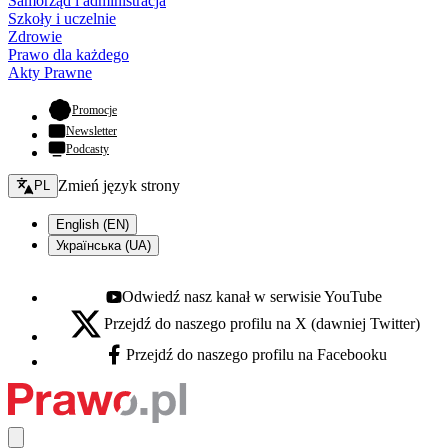
Samorząd i administracja
Szkoły i uczelnie
Zdrowie
Prawo dla każdego
Akty Prawne
- otwiera się w nowej karcie
Promocje
Newsletter
Podcasty
Zmień język - bieżący:
Zmień język strony
PL
English (EN)
Українська (UA)
Odwiedź nasz kanał w serwisie YouTube
Youtube - otwiera się w nowej karcie
Przejdź do naszego profilu na X (dawniej Twitter)
X - otwiera się w nowej karcie
Przejdź do naszego profilu na Facebooku
Facebook - otwiera się w nowej karcie