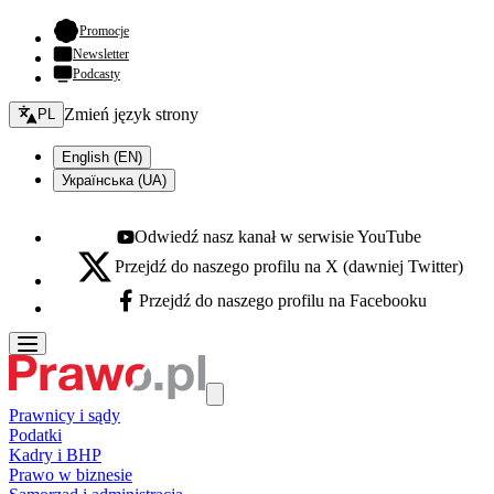
- otwiera się w nowej karcie
Promocje
Newsletter
Podcasty
Zmień język - bieżący:
Zmień język strony
PL
English (EN)
Українська (UA)
Odwiedź nasz kanał w serwisie YouTube
Youtube - otwiera się w nowej karcie
Przejdź do naszego profilu na X (dawniej Twitter)
X - otwiera się w nowej karcie
Przejdź do naszego profilu na Facebooku
Facebook - otwiera się w nowej karcie
Prawnicy i sądy
Podatki
Kadry i BHP
Prawo w biznesie