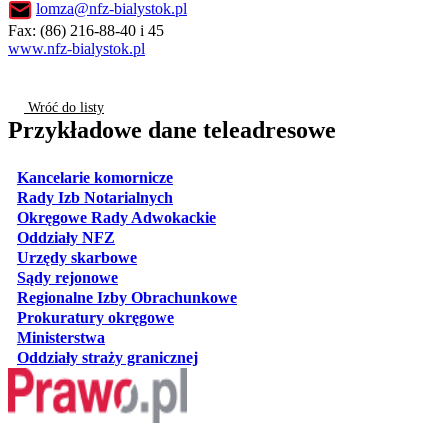
lomza@nfz-bialystok.pl
Fax: (86) 216-88-40 i 45
www.nfz-bialystok.pl
Wróć do listy
Przykładowe dane teleadresowe
otwiera się w nowej karcie
Kancelarie komornicze
otwiera się w nowej karcie
Rady Izb Notarialnych
otwiera się w nowej karcie
Okręgowe Rady Adwokackie
otwiera się w nowej karcie
Oddziały NFZ
otwiera się w nowej karcie
Urzędy skarbowe
otwiera się w nowej karcie
Sądy rejonowe
otwiera się w nowej karcie
Regionalne Izby Obrachunkowe
otwiera się w nowej karcie
Prokuratury okręgowe
otwiera się w nowej karcie
Ministerstwa
otwiera się w nowej karcie
Oddziały straży granicznej