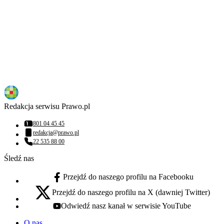
Redakcja serwisu Prawo.pl
801 04 45 45
Numer telefonu:
redakcja@prawo.pl
Adres email:
22 535 88 00
Numer telefonu:
Śledź nas
Przejdź do naszego profilu na Facebooku
facebook - otwiera się w nowej karcie
Przejdź do naszego profilu na X (dawniej Twitter)
x - otwiera się w nowej karcie
Odwiedź nasz kanał w serwisie YouTube
youtube - otwiera się w nowej karcie
O nas