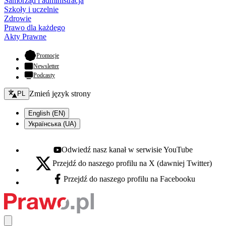
Samorząd i administracja
Szkoły i uczelnie
Zdrowie
Prawo dla każdego
Akty Prawne
- otwiera się w nowej karcie
Promocje
Newsletter
Podcasty
Zmień język - bieżący:
Zmień język strony
PL
English (EN)
Українська (UA)
Odwiedź nasz kanał w serwisie YouTube
Youtube - otwiera się w nowej karcie
Przejdź do naszego profilu na X (dawniej Twitter)
X - otwiera się w nowej karcie
Przejdź do naszego profilu na Facebooku
Facebook - otwiera się w nowej karcie