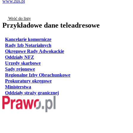
www.zus.pl
Wróć do listy
Przykładowe dane teleadresowe
otwiera się w nowej karcie
Kancelarie komornicze
otwiera się w nowej karcie
Rady Izb Notarialnych
otwiera się w nowej karcie
Okręgowe Rady Adwokackie
otwiera się w nowej karcie
Oddziały NFZ
otwiera się w nowej karcie
Urzędy skarbowe
otwiera się w nowej karcie
Sądy rejonowe
otwiera się w nowej karcie
Regionalne Izby Obrachunkowe
otwiera się w nowej karcie
Prokuratury okręgowe
otwiera się w nowej karcie
Ministerstwa
otwiera się w nowej karcie
Oddziały straży granicznej