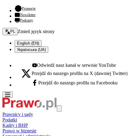
- otwiera się w nowej karcie
Promocje
Newsletter
Podcasty
Zmień język - bieżący:
Zmień język strony
PL
English (EN)
Українська (UA)
Odwiedź nasz kanał w serwisie YouTube
Youtube - otwiera się w nowej karcie
Przejdź do naszego profilu na X (dawniej Twitter)
X - otwiera się w nowej karcie
Przejdź do naszego profilu na Facebooku
Facebook - otwiera się w nowej karcie
Prawnicy i sądy
Podatki
Kadry i BHP
Prawo w biznesie