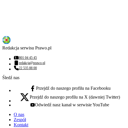
Redakcja serwisu Prawo.pl
801 04 45 45
Numer telefonu:
redakcja@prawo.pl
Adres email:
22 535 88 00
Numer telefonu:
Śledź nas
Przejdź do naszego profilu na Facebooku
facebook - otwiera się w nowej karcie
Przejdź do naszego profilu na X (dawniej Twitter)
x - otwiera się w nowej karcie
Odwiedź nasz kanał w serwisie YouTube
youtube - otwiera się w nowej karcie
O nas
Zespół
Kontakt