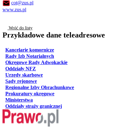
cot@zus.pl
www.zus.pl
Wróć do listy
Przykładowe dane teleadresowe
otwiera się w nowej karcie
Kancelarie komornicze
otwiera się w nowej karcie
Rady Izb Notarialnych
otwiera się w nowej karcie
Okręgowe Rady Adwokackie
otwiera się w nowej karcie
Oddziały NFZ
otwiera się w nowej karcie
Urzędy skarbowe
otwiera się w nowej karcie
Sądy rejonowe
otwiera się w nowej karcie
Regionalne Izby Obrachunkowe
otwiera się w nowej karcie
Prokuratury okręgowe
otwiera się w nowej karcie
Ministerstwa
otwiera się w nowej karcie
Oddziały straży granicznej