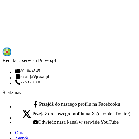
Redakcja serwisu Prawo.pl
801 04 45 45
Numer telefonu:
redakcja@prawo.pl
Adres email:
22 535 88 00
Numer telefonu:
Śledź nas
Przejdź do naszego profilu na Facebooku
facebook - otwiera się w nowej karcie
Przejdź do naszego profilu na X (dawniej Twitter)
x - otwiera się w nowej karcie
Odwiedź nasz kanał w serwisie YouTube
youtube - otwiera się w nowej karcie
O nas
Zespół