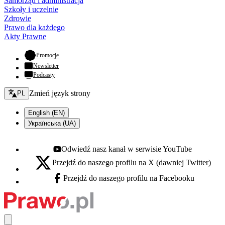
Samorząd i administracja
Szkoły i uczelnie
Zdrowie
Prawo dla każdego
Akty Prawne
- otwiera się w nowej karcie
Promocje
Newsletter
Podcasty
Zmień język - bieżący:
Zmień język strony
PL
English (EN)
Українська (UA)
Odwiedź nasz kanał w serwisie YouTube
Youtube - otwiera się w nowej karcie
Przejdź do naszego profilu na X (dawniej Twitter)
X - otwiera się w nowej karcie
Przejdź do naszego profilu na Facebooku
Facebook - otwiera się w nowej karcie