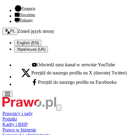
- otwiera się w nowej karcie
Promocje
Newsletter
Podcasty
Zmień język - bieżący:
Zmień język strony
PL
English (EN)
Українська (UA)
Odwiedź nasz kanał w serwisie YouTube
Youtube - otwiera się w nowej karcie
Przejdź do naszego profilu na X (dawniej Twitter)
X - otwiera się w nowej karcie
Przejdź do naszego profilu na Facebooku
Facebook - otwiera się w nowej karcie
Prawnicy i sądy
Podatki
Kadry i BHP
Prawo w biznesie