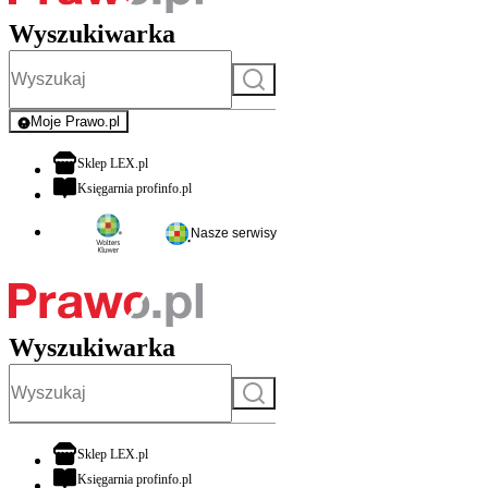
Wyszukiwarka
Szukaj
Moje Prawo.pl
- rejestracja i logowanie do serwisu
otwiera się w nowej karcie
Sklep LEX.pl
otwiera się w nowej karcie
Księgarnia profinfo.pl
Nasze serwisy
Wyszukiwarka
Szukaj
otwiera się w nowej karcie
Sklep LEX.pl
otwiera się w nowej karcie
Księgarnia profinfo.pl