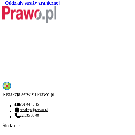
otwiera się w nowej karcie
Oddziały straży granicznej
Redakcja serwisu Prawo.pl
801 04 45 45
Numer telefonu:
redakcja@prawo.pl
Adres email:
22 535 88 00
Numer telefonu:
Śledź nas