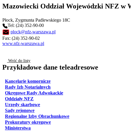
Mazowiecki Oddział Wojewódzki NFZ w W
Płock
, Zygmunta Padlewskiego 18C
Tel: (24) 352-90-00
plock@nfz-warszawa.pl
Fax: (24) 352-90-02
www.nfz-warszawa.pl
Wróć do listy
Przykładowe dane teleadresowe
otwiera się w nowej karcie
Kancelarie komornicze
otwiera się w nowej karcie
Rady Izb Notarialnych
otwiera się w nowej karcie
Okręgowe Rady Adwokackie
otwiera się w nowej karcie
Oddziały NFZ
otwiera się w nowej karcie
Urzędy skarbowe
otwiera się w nowej karcie
Sądy rejonowe
otwiera się w nowej karcie
Regionalne Izby Obrachunkowe
otwiera się w nowej karcie
Prokuratury okręgowe
otwiera się w nowej karcie
Ministerstwa