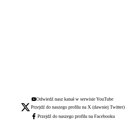
Odwiedź nasz kanał w serwisie YouTube
Youtube - otwiera się w nowej karcie
Przejdź do naszego profilu na X (dawniej Twitter)
X - otwiera się w nowej karcie
Przejdź do naszego profilu na Facebooku
Facebook - otwiera się w nowej karcie