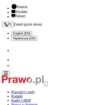
- otwiera się w nowej karcie
Promocje
Newsletter
Podcasty
Zmień język - bieżący:
Zmień język strony
PL
English (EN)
Українська (UA)
Prawnicy i sądy
Podatki
Kadry i BHP
Prawo w biznesie