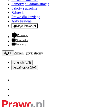
Samorząd i administracja
Szkoły i uczelnie
Zdrowie
Prawo dla każdego
Akty Prawne
Moje Prawo.pl
- rejestracja i logowanie do serwisu
- otwiera się w nowej karcie
Promocje
Newsletter
Podcasty
Zmień język - bieżący:
Zmień język strony
PL
English (EN)
Українська (UA)