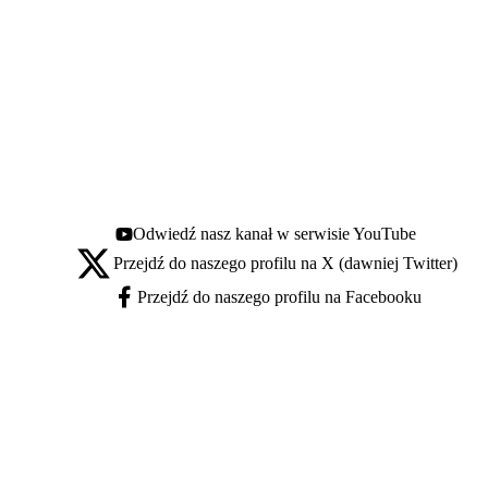
Odwiedź nasz kanał w serwisie YouTube
Youtube - otwiera się w nowej karcie
Przejdź do naszego profilu na X (dawniej Twitter)
X - otwiera się w nowej karcie
Przejdź do naszego profilu na Facebooku
Facebook - otwiera się w nowej karcie