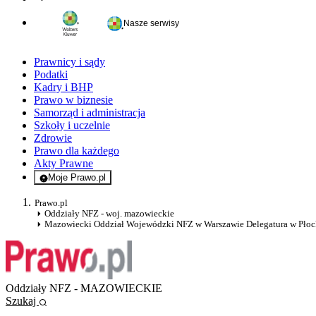
Nasze serwisy
Prawnicy i sądy
Podatki
Kadry i BHP
Prawo w biznesie
Samorząd i administracja
Szkoły i uczelnie
Zdrowie
Prawo dla każdego
Akty Prawne
Moje Prawo.pl
- rejestracja i logowanie do serwisu
Prawo.pl
Oddziały NFZ - woj. mazowieckie
Mazowiecki Oddział Wojewódzki NFZ w Warszawie Delegatura w Pło
Oddziały NFZ - MAZOWIECKIE
Szukaj