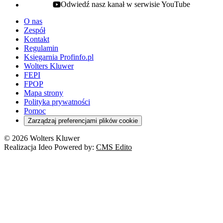
Odwiedź nasz kanał w serwisie YouTube
youtube - otwiera się w nowej karcie
O nas
Zespół
Kontakt
Regulamin
Księgarnia Profinfo.pl
Wolters Kluwer
FEPI
FPOP
Mapa strony
Polityka prywatności
Pomoc
Zarządzaj preferencjami plików cookie
© 2026 Wolters Kluwer
Realizacja Ideo Powered by:
CMS Edito