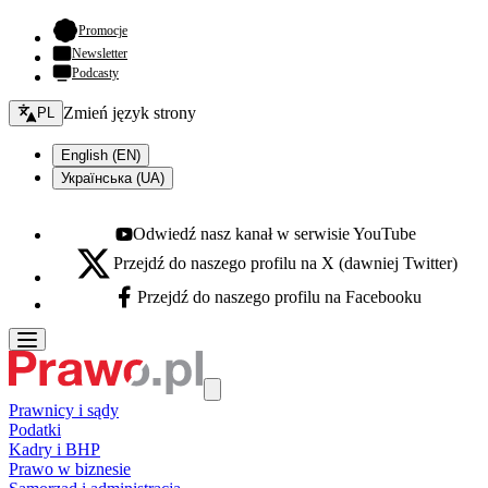
- otwiera się w nowej karcie
Promocje
Newsletter
Podcasty
Zmień język - bieżący:
Zmień język strony
PL
English (EN)
Українська (UA)
Odwiedź nasz kanał w serwisie YouTube
Youtube - otwiera się w nowej karcie
Przejdź do naszego profilu na X (dawniej Twitter)
X - otwiera się w nowej karcie
Przejdź do naszego profilu na Facebooku
Facebook - otwiera się w nowej karcie
Prawnicy i sądy
Podatki
Kadry i BHP
Prawo w biznesie