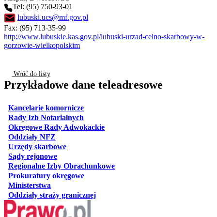
Tel: (95) 750-93-01
lubuski.ucs@mf.gov.pl
Fax: (95) 713-35-99
http://www.lubuskie.kas.gov.pl/lubuski-urzad-celno-skarbowy-w-
gorzowie-wielkopolskim
Wróć do listy
Przykładowe dane teleadresowe
otwiera się w nowej karcie
Kancelarie komornicze
otwiera się w nowej karcie
Rady Izb Notarialnych
otwiera się w nowej karcie
Okręgowe Rady Adwokackie
otwiera się w nowej karcie
Oddziały NFZ
otwiera się w nowej karcie
Urzędy skarbowe
otwiera się w nowej karcie
Sądy rejonowe
otwiera się w nowej karcie
Regionalne Izby Obrachunkowe
otwiera się w nowej karcie
Prokuratury okręgowe
otwiera się w nowej karcie
Ministerstwa
otwiera się w nowej karcie
Oddziały straży granicznej