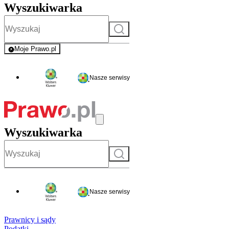
Wyszukiwarka
Szukaj
Moje Prawo.pl
- rejestracja i logowanie do serwisu
Nasze serwisy
Wyszukiwarka
Szukaj
Nasze serwisy
Prawnicy i sądy
Podatki