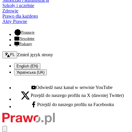
Samorząd i administracja
Szkoły i uczelnie
Zdrowie
Prawo dla każdego
Akty Prawne
- otwiera się w nowej karcie
Promocje
Newsletter
Podcasty
Zmień język - bieżący:
Zmień język strony
PL
English (EN)
Українська (UA)
Odwiedź nasz kanał w serwisie YouTube
Youtube - otwiera się w nowej karcie
Przejdź do naszego profilu na X (dawniej Twitter)
X - otwiera się w nowej karcie
Przejdź do naszego profilu na Facebooku
Facebook - otwiera się w nowej karcie